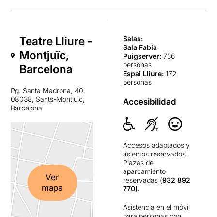
Teatre Lliure -
Salas:
Sala Fabià
Montjuïc,
Puigserver
:
736
personas
Barcelona
Espai Lliure
:
172
personas
Pg. Santa Madrona, 40,
08038, Sants-Montjuïc,
Accesibilidad
Barcelona
Accesos adaptados y
asientos reservados.
Plazas de
aparcamiento
Ver
reservadas (
932 892
mapa
770).
Asistencia en el móvil
para personas con