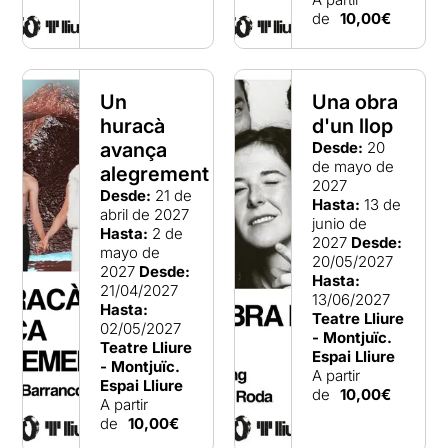
de
10,00€
Un
Una obra
huracà
d'un llop
avança
Desde:
20
de mayo de
alegrement
2027
Desde:
21 de
Hasta:
13 de
abril de 2027
junio de
Hasta:
2 de
2027
Desde:
mayo de
20/05/2027
2027
Desde:
Hasta:
21/04/2027
13/06/2027
Hasta:
Teatre Lliure
02/05/2027
- Montjuïc.
Teatre Lliure
Espai Lliure
- Montjuïc.
A partir
Espai Lliure
de
10,00€
A partir
de
10,00€