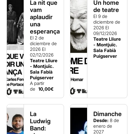
La nit que
Un home
vam
de teatre
aplaudir
El 9 de
diciembre de
una
2026
El
esperança
09/12/2026
El 2 de
Teatre Lliure
diciembre de
- Montjuïc.
2026
El
Sala Fabià
02/12/2026
Puigserver
Teatre Lliure
- Montjuïc.
Sala Fabià
Puigserver
A partir
de
10,00€
La
Dimanche
Ludwig
Desde:
8 de
enero de
Band:
2027