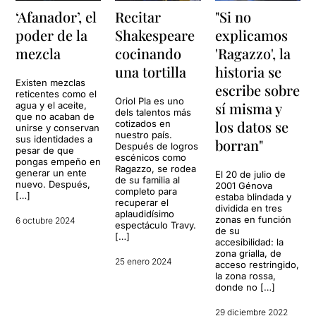
‘Afanador’, el
Recitar
"Si no
poder de la
Shakespeare
explicamos
mezcla
cocinando
'Ragazzo', la
una tortilla
historia se
Existen mezclas
escribe sobre
reticentes como el
Oriol Pla es uno
sí misma y
agua y el aceite,
dels talentos más
que no acaban de
los datos se
cotizados en
unirse y conservan
nuestro país.
sus identidades a
borran"
Después de logros
pesar de que
escénicos como
pongas empeño en
Ragazzo, se rodea
generar un ente
El 20 de julio de
de su familia al
nuevo. Después,
2001 Génova
completo para
[…]
estaba blindada y
recuperar el
dividida en tres
aplaudidísimo
zonas en función
6 octubre 2024
espectáculo Travy.
de su
[…]
accesibilidad: la
zona grialla, de
25 enero 2024
acceso restringido,
la zona rossa,
donde no […]
29 diciembre 2022