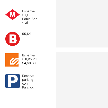
Espanya
(L1,L3),
Poble Sec
(L3)
55,121
Espanya
(L8,R5,R6,
S4,S8,S33)
Reserva
parking
con
Parclick