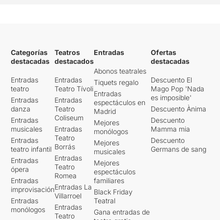
Categorías
Teatros
Entradas
Ofertas
destacadas
destacados
destacadas
Abonos teatrales
Entradas
Entradas
Descuento El
Tiquets regalo
teatro
Teatro Tívoli
Mago Pop 'Nada
Entradas
es imposible'
Entradas
Entradas
espectáculos en
danza
Teatro
Descuento Ànima
Madrid
Coliseum
Entradas
Descuento
Mejores
musicales
Entradas
Mamma mia
monólogos
Teatro
Entradas
Descuento
Mejores
Borrás
teatro infantil
Germans de sang
musicales
Entradas
Entradas
Mejores
Teatro
ópera
espectáculos
Romea
Entradas
familiares
Entradas La
improvisación
Black Friday
Villarroel
Entradas
Teatral
Entradas
monólogos
Gana entradas de
Teatro