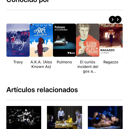
Travy
A.K.A. (Also
Pulmons
El curiós
Ragazzo
Known As)
incident del
gos a
Ba
mitjanit
sex
Artículos relacionados