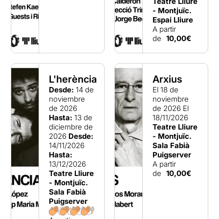
Teatre Lliure
escénico y en la relación con el
- Montjuïc.
espectador.
Espai Lliure
A partir
de
10,00€
L'herència
Arxius
Desde:
14 de
El 18 de
noviembre
noviembre
de 2026
de 2026
El
Hasta:
13 de
18/11/2026
diciembre de
Teatre Lliure
2026
Desde:
- Montjuïc.
14/11/2026
Sala Fabià
Hasta:
Puigserver
13/12/2026
A partir
Teatre Lliure
de
10,00€
- Montjuïc.
Sala Fabià
Puigserver