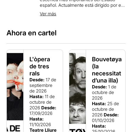
español. Actualmente está dirigido por el
director de escena Juan Carlos Martel
Ver más
Bayod y forma parte de la red europea de
teatros públicos mitos21.
Ahora en cartel
Los objetivos del Lliure en la etapa actual
giran en torno a cuatro ejes: la escena, la
escena digital, la acción cultural y la
acción educativa.
L'òpera
Bouvetøya
Unidos todos ellos por un compromiso
de tres
(la
social y comunitario, la implicación con la
ciudad es conjuga con la proyección
rals
necessitat
nacional e internacional; la creación
Desde:
17 de
d’una illa)
contemporánea de formatos híbridos con
septiembre
Desde:
1 de
la reivindicación del valor atemporal de las
de 2026
octubre de
artes escénicas en su conjunto. Hacer el
Hasta:
11 de
2026
teatro accesible a todos los públicos va
octubre de
Hasta:
25 de
de la mano con gestionar una entidad
2026
Desde:
octubre de
enmarcada en los nuevos parámetros de
17/09/2026
2026
Desde:
sostenibilidad económica y
Hasta:
01/10/2026
medioambiental, cuando está a punto de
11/10/2026
Hasta:
celebrar el medio siglo de vida.
Teatre Lliure
25/10/2026