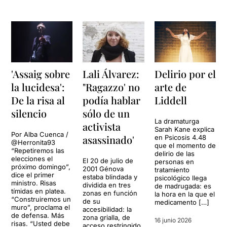
'Assaig sobre
Lali Álvarez:
Delirio por el
la lucidesa':
"Ragazzo' no
arte de
De la risa al
podía hablar
Liddell
silencio
sólo de un
La dramaturga
activista
Sarah Kane explica
Por Alba Cuenca /
asassinado'
en Psicosis 4.48
@Herronita93
que el momento de
“Repetiremos las
delirio de las
elecciones el
El 20 de julio de
personas en
próximo domingo”,
2001 Génova
tratamiento
dice el primer
estaba blindada y
psicológico llega
ministro. Risas
dividida en tres
de madrugada: es
tímidas en platea.
zonas en función
la hora en la que el
“Construiremos un
de su
medicamento […]
muro”, proclama el
accesibilidad: la
de defensa. Más
zona grialla, de
16 junio 2026
risas. “Usted debe
acceso restringido,