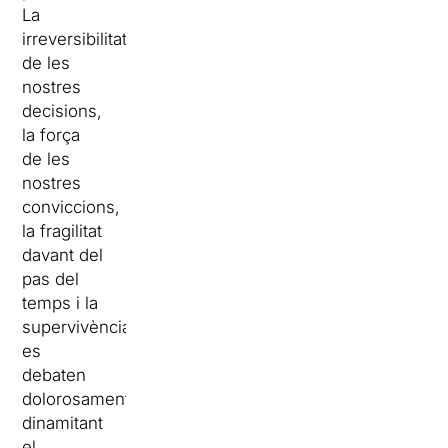
La
irreversibilitat
de les
nostres
decisions,
la força
de les
nostres
conviccions,
la fragilitat
davant del
pas del
temps i la
supervivència
es
debaten
dolorosament
dinamitant
el