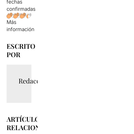
fechas
confirmadas
Más
información
ESCRITO
POR
Redacció
ARTÍCULOS
RELACIONADOS