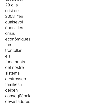
29 o la
crisi de
2008, “en
qualsevol
època les
crisis
econòmiques
fan
trontollar
els
fonaments
del nostre
sistema,
destrossen
famílies i
deixen
conseqüències
devastadores