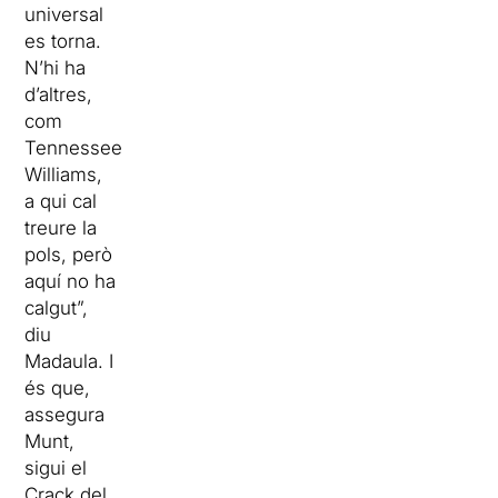
universal
es torna.
N’hi ha
d’altres,
com
Tennessee
Williams,
a qui cal
treure la
pols, però
aquí no ha
calgut”,
diu
Madaula. I
és que,
assegura
Munt,
sigui el
Crack del