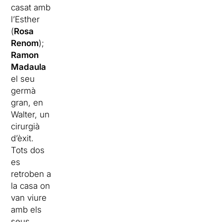
casat amb
l’Esther
(
Rosa
Renom
);
Ramon
Madaula
el seu
germà
gran, en
Walter, un
cirurgià
d’èxit.
Tots dos
es
retroben a
la casa on
van viure
amb els
seus