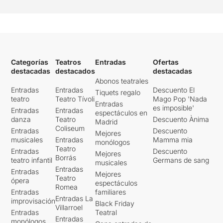
Categorías
Teatros
Entradas
Ofertas
destacadas
destacados
destacadas
Abonos teatrales
Entradas
Entradas
Descuento El
Tiquets regalo
teatro
Teatro Tívoli
Mago Pop 'Nada
Entradas
es imposible'
Entradas
Entradas
espectáculos en
danza
Teatro
Descuento Ànima
Madrid
Coliseum
Entradas
Descuento
Mejores
musicales
Entradas
Mamma mia
monólogos
Teatro
Entradas
Descuento
Mejores
Borrás
teatro infantil
Germans de sang
musicales
Entradas
Entradas
Mejores
Teatro
ópera
espectáculos
Romea
Entradas
familiares
Entradas La
improvisación
Black Friday
Villarroel
Entradas
Teatral
Entradas
monólogos