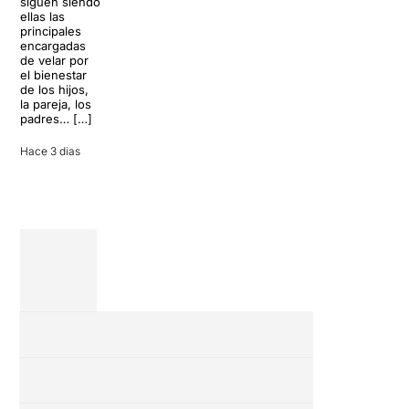
siguen siendo
llegará al
desconectar de
ellas las
Teatre Apolo
la rutina, pero
principales
del […]
una
encargadas
conversación
de velar por
inoportuna
27 julio 2026
el bienestar
puede
de los hijos,
convertir unas
la pareja, los
vacaciones
padres… […]
entre amigos
en una revisión
Hace 3 dias
completa […]
28 julio 2026