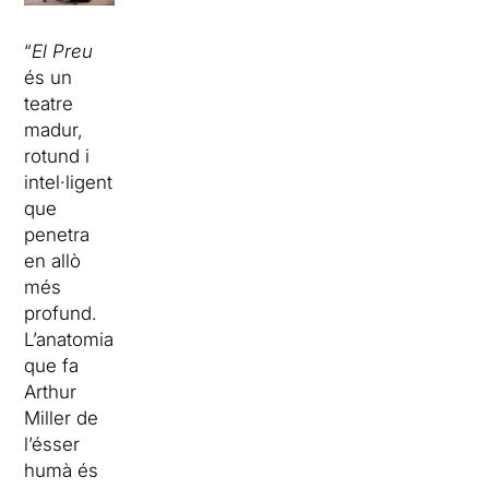
“
El Preu
és un
teatre
madur,
rotund i
intel·ligent
que
penetra
en allò
més
profund.
L’anatomia
que fa
Arthur
Miller de
l’ésser
humà és