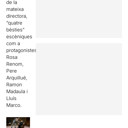
de la
mateixa
directora,
“quatre
bèsties”
escèniques
com a
protagonistes:
Rosa
Renom,
Pere
Arquillué,
Ramon
Madaula i
Lluís
Marco.