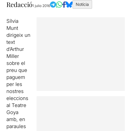
Redacció
Notícia
1 julio 2016
Sílvia
Munt
dirigeix un
text
d’Arthur
Miller
sobre el
preu que
paguem
per les
nostres
eleccions
al Teatre
Goya
amb, en
paraules