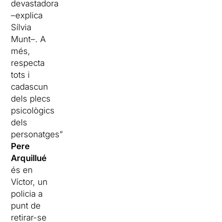
devastadora
–explica
Sílvia
Munt–. A
més,
respecta
tots i
cadascun
dels plecs
psicològics
dels
personatges”.
Pere
Arquillué
és en
Víctor, un
policia a
punt de
retirar-se