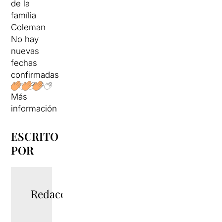
de la
família
Coleman
No hay
nuevas
fechas
confirmadas
Más
información
ESCRITO
POR
Redacció