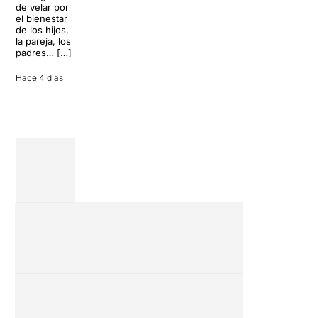
conversación
de velar por
inoportuna
27 julio 2026
el bienestar
puede
de los hijos,
convertir unas
la pareja, los
vacaciones
padres… […]
entre amigos
en una revisión
Hace 4 dias
completa […]
28 julio 2026