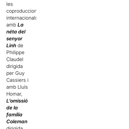
les
coproduccions
internacionals
amb
La
néta del
senyor
Linh
de
Philippe
Claudel
dirigida
per Guy
Cassiers i
amb Lluís
Homar,
L’omissió
de la
família
Coleman
dirigida