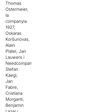
Thomas
Ostermeier,
la
companyia
1927,
Oskaras
Koršunovas,
Alain
Platel, Jan
Lauwers i
Needcompany,
Stefan
Kaegi,
Jan
Fabre,
Cristiana
Morganti,
Benjamin
Lazar i