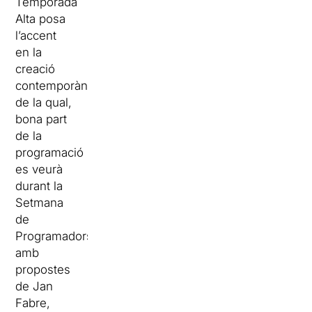
Temporada
Alta posa
l’accent
en la
creació
contemporània,
de la qual,
bona part
de la
programació
es veurà
durant la
Setmana
de
Programadors
amb
propostes
de Jan
Fabre,