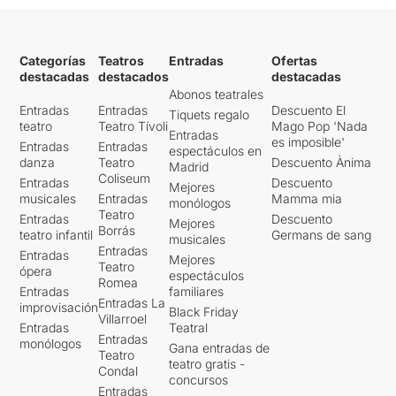
Categorías
Teatros
Entradas
Ofertas
destacadas
destacados
destacadas
Abonos teatrales
Entradas
Entradas
Descuento El
Tiquets regalo
teatro
Teatro Tívoli
Mago Pop 'Nada
Entradas
es imposible'
Entradas
Entradas
espectáculos en
danza
Teatro
Descuento Ànima
Madrid
Coliseum
Entradas
Descuento
Mejores
musicales
Entradas
Mamma mia
monólogos
Teatro
Entradas
Descuento
Mejores
Borrás
teatro infantil
Germans de sang
musicales
Entradas
Entradas
Mejores
Teatro
ópera
espectáculos
Romea
Entradas
familiares
Entradas La
improvisación
Black Friday
Villarroel
Entradas
Teatral
Entradas
monólogos
Gana entradas de
Teatro
teatro gratis -
Condal
concursos
Entradas