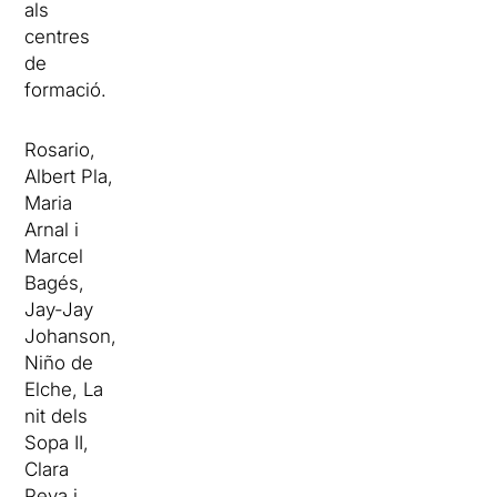
als
centres
de
formació.
Rosario,
Albert Pla,
Maria
Arnal i
Marcel
Bagés,
Jay-Jay
Johanson,
Niño de
Elche, La
nit dels
Sopa II,
Clara
Peya i