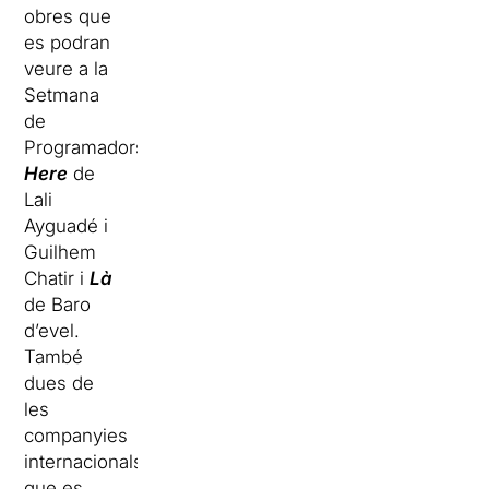
obres que
es podran
veure a la
Setmana
de
Programadors,
Here
de
Lali
Ayguadé i
Guilhem
Chatir i
Là
de Baro
d’evel.
També
dues de
les
companyies
internacionals
que es