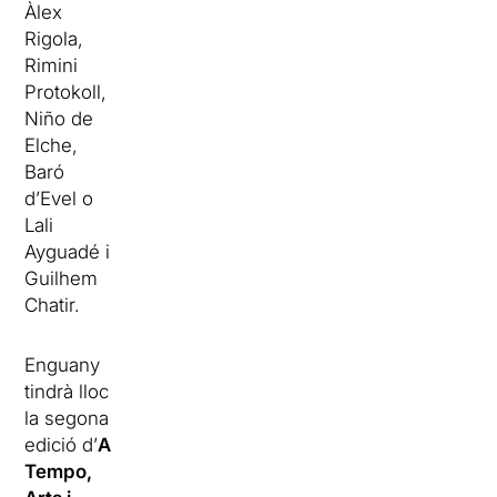
Àlex
Rigola,
Rimini
Protokoll,
Niño de
Elche,
Baró
d’Evel o
Lali
Ayguadé i
Guilhem
Chatir.
Enguany
tindrà lloc
la segona
edició d’
A
Tempo,