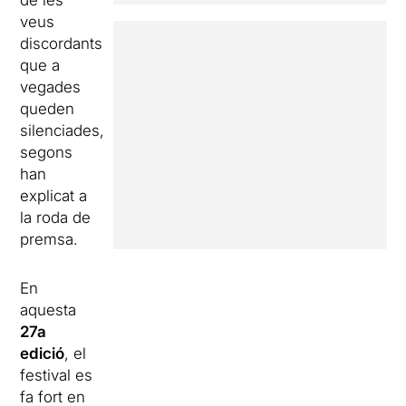
de les
veus
discordants
que a
vegades
queden
silenciades,
segons
han
explicat a
la roda de
premsa.
En
aquesta
27a
edició
, el
festival es
fa fort en