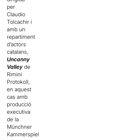
per
Claudio
Tolcachir i
amb un
repartiment
d’actors
catalans,
Uncanny
Valley
de
Rimini
Protokoll,
en aquest
cas amb
producció
executiva
de la
Münchner
Kammerspiele