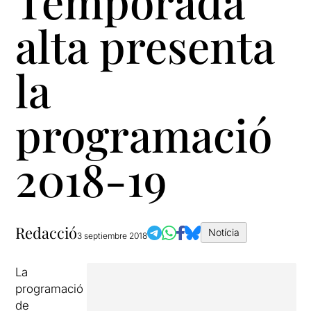
Temporada
alta presenta
la
programació
2018-19
Redacció
Notícia
3 septiembre 2018
La
programació
de