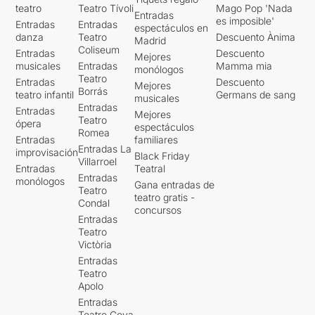
teatro
Teatro Tívoli
Mago Pop 'Nada
Entradas
es imposible'
Entradas
Entradas
espectáculos en
danza
Teatro
Descuento Ànima
Madrid
Coliseum
Entradas
Descuento
Mejores
musicales
Entradas
Mamma mia
monólogos
Teatro
Entradas
Descuento
Mejores
Borrás
teatro infantil
Germans de sang
musicales
Entradas
Entradas
Mejores
Teatro
ópera
espectáculos
Romea
Entradas
familiares
Entradas La
improvisación
Black Friday
Villarroel
Entradas
Teatral
Entradas
monólogos
Gana entradas de
Teatro
teatro gratis -
Condal
concursos
Entradas
Teatro
Victòria
Entradas
Teatro
Apolo
Entradas
Teatro Goya