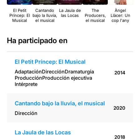
El Petit
Cantando
La Jaula de
The
Àngel
Fr
Príncep: El
bajo la lluvia,
las Locas
Producers,
Llàcer: Un
Musical
el musical
el musical
cop l'any
Ha participado en
El Petit Príncep: El Musical
Adaptación
Dirección
Dramaturgia
2014
Producción
Producción ejecutiva
Intérprete
Cantando bajo la lluvia, el musical
2020
Dirección
La Jaula de las Locas
2018