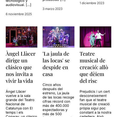
tecnológico y
1 diciembre 2023
audiovisual. […]
3 marzo 2023
6 noviembre 2025
Àngel Llàcer
'La jaula de
Teatre
dirige un
las locas' se
musical de
clásico que
despide en
creació: allò
nos invita a
casa
que dèiem
vivir la vida
del risc
Cinco años
después del
Àngel Llàcer
Prejudicis i un cert
estreno, La jaula
vuelve a la sala
desconeixement
de las locas recoge
grande del Teatro
fan que el teatre
cifras récord con
Nacional de
musical de creació
más de 400.000
Catalunya con El
pròpia sigui poc
espectadoras y
temps i els
constant a la nostra
más de 500
Conway, un clásico
cartellera. Això