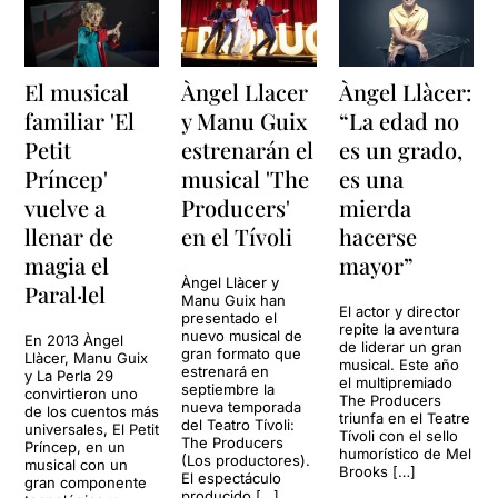
El musical
Àngel Llacer
Àngel Llàcer:
familiar 'El
y Manu Guix
“La edad no
Petit
estrenarán el
es un grado,
Príncep'
musical 'The
es una
vuelve a
Producers'
mierda
llenar de
en el Tívoli
hacerse
magia el
mayor”
Àngel Llàcer y
Paral·lel
Manu Guix han
El actor y director
presentado el
repite la aventura
nuevo musical de
En 2013 Àngel
de liderar un gran
gran formato que
Llàcer, Manu Guix
musical. Este año
estrenará en
y La Perla 29
el multipremiado
septiembre la
convirtieron uno
The Producers
nueva temporada
de los cuentos más
triunfa en el Teatre
del Teatro Tívoli:
universales, El Petit
Tívoli con el sello
The Producers
Príncep, en un
humorístico de Mel
(Los productores).
musical con un
Brooks […]
El espectáculo
gran componente
producido […]