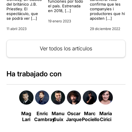
funciones por todo
del británico J.B.
confirma que les
el país. Estrenada
Priestley. El
companyies i
en 2018, […]
espectáculo, que
productores que hi
se podrá ver […]
aposten […]
19 enero 2023
11 abril 2023
29 diciembre 2022
Ver todos los artículos
Ha trabajado con
Mag
Enric
Manu
Oscar
Marc
Maria
Lloll
Lari
Cambray
Guix
Jarque
Pociello
Cirici
Bertran