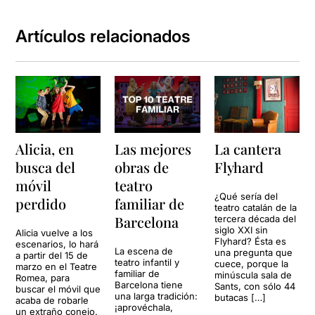
biberó
Artículos relacionados
Alicia, en
Las mejores
La cantera
busca del
obras de
Flyhard
móvil
teatro
¿Qué sería del
perdido
familiar de
teatro catalán de la
Barcelona
tercera década del
siglo XXI sin
Alicia vuelve a los
Flyhard? Ésta es
escenarios, lo hará
La escena de
una pregunta que
a partir del 15 de
teatro infantil y
cuece, porque la
marzo en el Teatre
familiar de
minúscula sala de
Romea, para
Barcelona tiene
Sants, con sólo 44
buscar el móvil que
una larga tradición:
butacas […]
acaba de robarle
¡aprovéchala,
un extraño conejo.