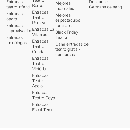
Teatro
Entradas
Descuento
Mejores
Borrás
teatro infantil
Germans de sang
musicales
Entradas
Entradas
Mejores
Teatro
ópera
espectáculos
Romea
Entradas
familiares
Entradas La
improvisación
Black Friday
Villarroel
Entradas
Teatral
Entradas
monólogos
Gana entradas de
Teatro
teatro gratis -
Condal
concursos
Entradas
Teatro
Victòria
Entradas
Teatro
Apolo
Entradas
Teatro Goya
Entradas
Espai Texas