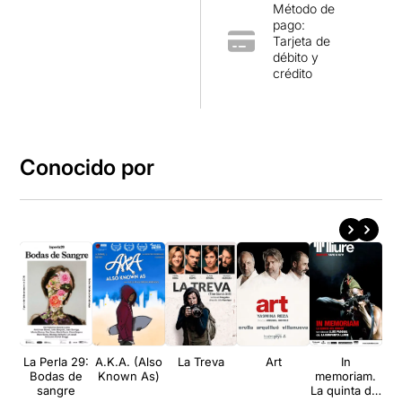
Método de
pago:
Tarjeta de
débito y
crédito
Conocido por
La Perla 29:
A.K.A. (Also
La Treva
Art
In
L'
Bodas de
Known As)
memoriam.
sangre
La quinta del