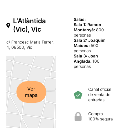
L'Atlàntida
Salas:
Sala 1: Ramon
(Vic), Vic
Montanyà
:
800
personas
Sala 2: Joaquim
c/ Francesc Maria Ferrer,
Maideu
:
500
4, 08500, Vic
personas
Sala 3: Joan
Anglada
:
100
personas
Ver
Canal oficial
de venta de
mapa
entradas
Compra
100% segura