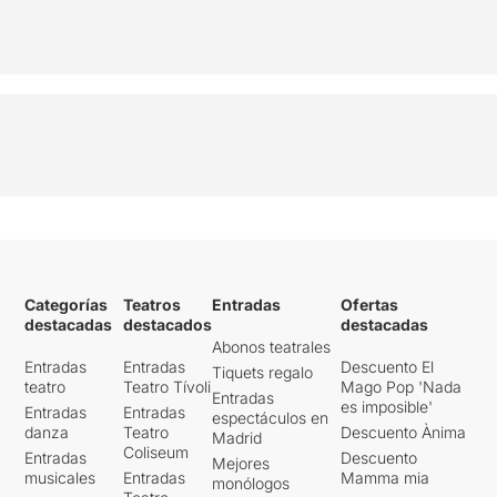
Categorías
Teatros
Entradas
Ofertas
destacadas
destacados
destacadas
Abonos teatrales
Entradas
Entradas
Descuento El
Tiquets regalo
teatro
Teatro Tívoli
Mago Pop 'Nada
Entradas
es imposible'
Entradas
Entradas
espectáculos en
danza
Teatro
Descuento Ànima
Madrid
Coliseum
Entradas
Descuento
Mejores
musicales
Entradas
Mamma mia
monólogos