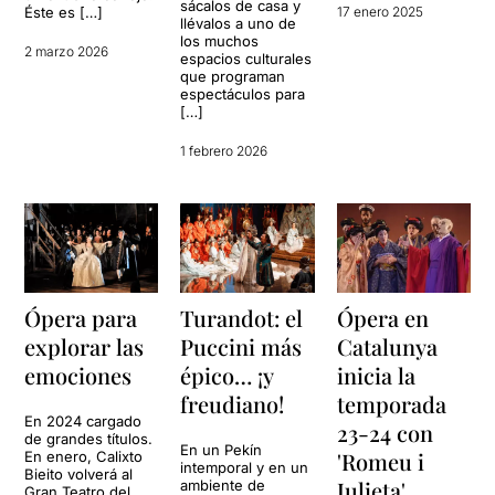
sácalos de casa y
Éste es […]
17 enero 2025
llévalos a uno de
los muchos
2 marzo 2026
espacios culturales
que programan
espectáculos para
[…]
1 febrero 2026
Ópera para
Turandot: el
Ópera en
explorar las
Puccini más
Catalunya
emociones
épico… ¡y
inicia la
freudiano!
temporada
En 2024 cargado
23-24 con
de grandes títulos.
En un Pekín
'Romeu i
En enero, Calixto
intemporal y en un
Bieito volverá al
Julieta'
ambiente de
Gran Teatro del