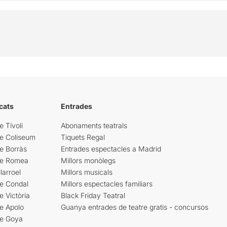
cats
Entrades
e Tívoli
Abonaments teatrals
re Coliseum
Tiquets Regal
e Borràs
Entrades espectacles a Madrid
re Romea
Millors monòlegs
larroel
Millors musicals
re Condal
Millors espectacles familiars
e Victòria
Black Friday Teatral
e Apolo
Guanya entrades de teatre gratis - concursos
re Goya