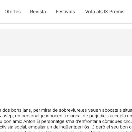
Ofertes
Revista
Festivals
Vota als IX Premis
 dos bons jans, per mirar de sobreviure,es veuen abocats a situa
tícia.Josep, un personatge innocent i mancat de perjudicis accepta u
el seu bon amic Anton.El personatge s’ha d’enfrontar a còmiques ci
ctivista social, empaitar un delinqüentperillós…) però el seu bon c