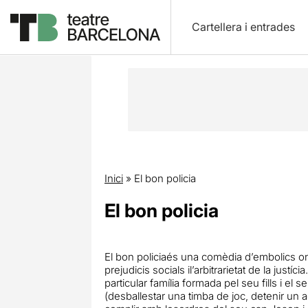
Cartellera i entrades
Inici
»
El bon policia
El bon policia
El bon policiaés una comèdia d’embolics on
prejudicis socials il’arbitrarietat de la jus
particular família formada pel seu fills i 
(desballestar una timba de joc, detenir un a