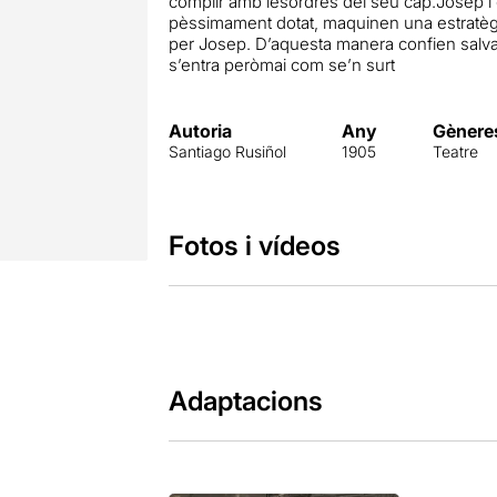
complir amb lesordres del seu cap.Josep i e
pèssimament dotat, maquinen una estratègia
per Josep. D’aquesta manera confien salvar
s’entra peròmai com se’n surt
Autoria
Any
Gènere
Santiago Rusiñol
1905
Teatre
Fotos i vídeos
Adaptacions