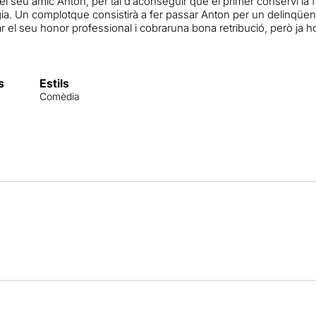
l seu amic Anton, per tal d’aconseguir que el primer conservi la fe
. Un complotque consistirà a fer passar Anton per un delinqüent “
 el seu honor professional i cobraruna bona retribució, però ja 
s
Estils
Comèdia