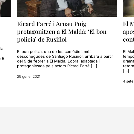
Ricard Farré i Arnau Puig
El 
protagonitzen a El Maldà: ‘El bon
apo
policia’ de Rusiñol
con
la
El bon policia, una de les comèdies més
El Ma
desconegudes de Santiago Rusiñol, arribarà a partir
tempo
a a
del 9 de febrer a El Maldà. L’obra, adaptada i
drama
protagonitzada pels actors Ricard Farré […]
retor
[…]
29 gener 2021
4 set