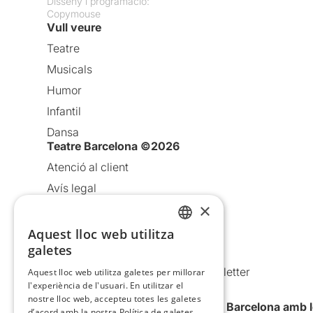
Disseny i programació:
Copymouse
Vull veure
Teatre
Musicals
Humor
Infantil
Dansa
Teatre Barcelona ©2026
Atenció al client
Avís legal
×
Política de privacitat
Política de cookies
Aquest lloc web utilitza
CATALAN
galetes
Condicions d’ús
SPANISH
Comunicacions comercials i Newsletter
Aquest lloc web utilitza galetes per millorar
l'experiència de l'usuari. En utilitzar el
Anuncia’t
nostre lloc web, accepteu totes les galetes
Vull rebre la newsletter de Teatre Barcelona amb 
d’acord amb la nostra Política de galetes.