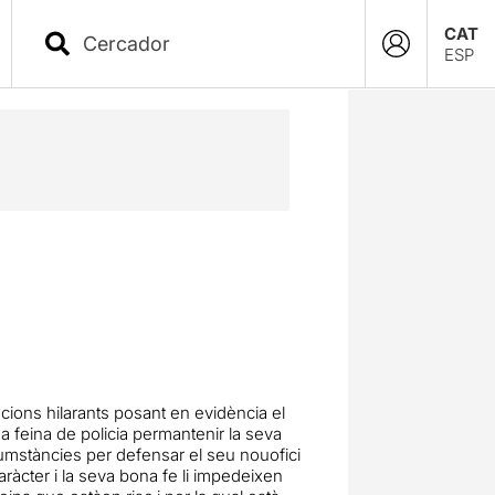
CAT
ESP
cions hilarants posant en evidència el
na feina de policia permantenir la seva
rcumstàncies per defensar el seu nouofici
aràcter i la seva bona fe li impedeixen