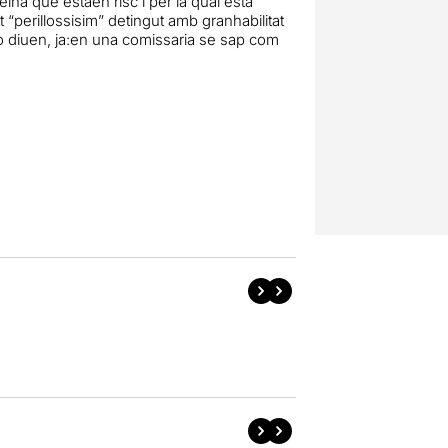
ina que estàen risc i per la qual està
perillossisim” detingut amb granhabilitat
ho diuen, ja:en una comissaria se sap com