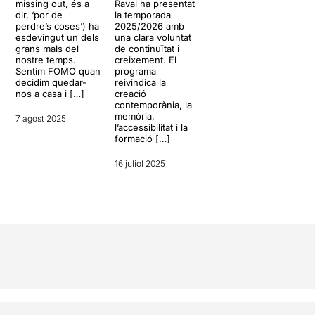
missing out, és a
Raval ha presentat
dir, ‘por de
la temporada
perdre’s coses’) ha
2025/2026 amb
esdevingut un dels
una clara voluntat
grans mals del
de continuïtat i
nostre temps.
creixement. El
Sentim FOMO quan
programa
decidim quedar-
reivindica la
nos a casa i […]
creació
contemporània, la
memòria,
7 agost 2025
l’accessibilitat i la
formació […]
16 juliol 2025