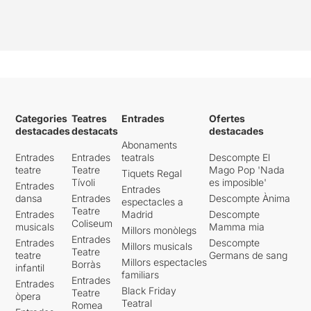
Categories
Teatres
Entrades
Ofertes
destacades
destacats
destacades
Abonaments
Entrades
Entrades
teatrals
Descompte El
teatre
Teatre
Mago Pop 'Nada
Tiquets Regal
Tívoli
es imposible'
Entrades
Entrades
dansa
Entrades
Descompte Ànima
espectacles a
Teatre
Entrades
Madrid
Descompte
Coliseum
musicals
Mamma mia
Millors monòlegs
Entrades
Entrades
Descompte
Millors musicals
Teatre
teatre
Germans de sang
Millors espectacles
Borràs
infantil
familiars
Entrades
Entrades
Black Friday
Teatre
òpera
Teatral
Romea