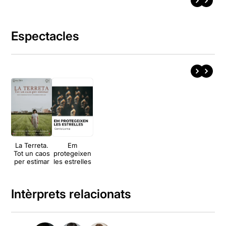
Espectacles
La Terreta.
Em
Tot un caos
protegeixen
per estimar
les estrelles
Intèrprets relacionats