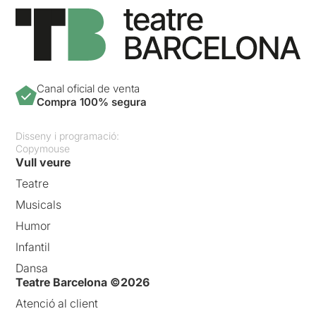
Canal oficial de venta
Compra 100% segura
Disseny i programació:
Copymouse
Vull veure
Teatre
Musicals
Humor
Infantil
Dansa
Teatre Barcelona ©2026
Atenció al client