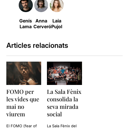
Genís
Anna
Laia
Lama
Cerveró
Pujol
Articles relacionats
FOMO per
La Sala Fènix
les vides que
consolida la
mai no
seva mirada
viurem
social
El FOMO (fear of
La Sala Fènix del