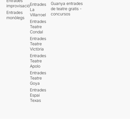
Entrades
Guanya entrades
Entrades
improvisació
de teatre gratis -
La
Entrades
concursos
Villarroel
monòlegs
Entrades
Teatre
Condal
Entrades
Teatre
Victòria
Entrades
Teatre
Apolo
Entrades
Teatre
Goya
Entrades
Espai
Texas