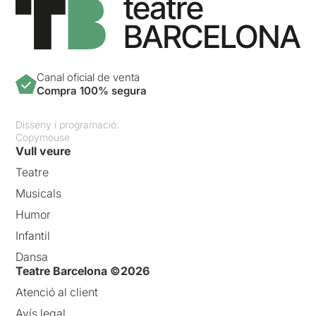
Canal oficial de venta
Compra 100% segura
Disseny i programació:
Copymouse
Vull veure
Teatre
Musicals
Humor
Infantil
Dansa
Teatre Barcelona ©2026
Atenció al client
Avís legal