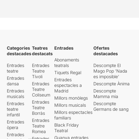
Categories
Teatres
Entrades
Ofertes
destacades
destacats
destacades
Abonaments
Entrades
Entrades
teatrals
Descompte El
teatre
Teatre
Mago Pop 'Nada
Tiquets Regal
Tívoli
es imposible'
Entrades
Entrades
dansa
Entrades
Descompte Ànima
espectacles a
Teatre
Entrades
Madrid
Descompte
Coliseum
musicals
Mamma mia
Millors monòlegs
Entrades
Entrades
Descompte
Millors musicals
Teatre
teatre
Germans de sang
Millors espectacles
Borràs
infantil
familiars
Entrades
Entrades
Black Friday
Teatre
òpera
Teatral
Romea
Entrades
Guanya entrades
Entrades