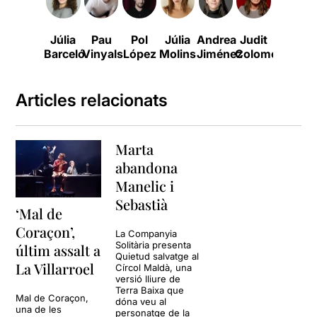
Júlia
Pau
Pol
Júlia
Andrea
Judit
Victoria
Barceló
Vinyals
López
Molins
Jiménez
Colomer
Szpunb
Articles relacionats
Marta
abandona
Manelic i
Sebastià
‘Mal de
Coraçon’,
La Companyia
Solitària presenta
últim assalt a
Quietud salvatge al
La Villarroel
Círcol Maldà, una
versió lliure de
Terra Baixa que
Mal de Coraçon,
dóna veu al
una de les
personatge de la