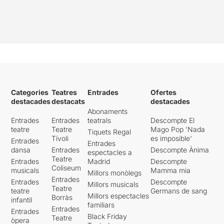
Categories
Teatres
Entrades
Ofertes
destacades
destacats
destacades
Abonaments
Entrades
Entrades
teatrals
Descompte El
teatre
Teatre
Mago Pop 'Nada
Tiquets Regal
Tívoli
es imposible'
Entrades
Entrades
dansa
Entrades
Descompte Ànima
espectacles a
Teatre
Entrades
Madrid
Descompte
Coliseum
musicals
Mamma mia
Millors monòlegs
Entrades
Entrades
Descompte
Millors musicals
Teatre
teatre
Germans de sang
Millors espectacles
Borràs
infantil
familiars
Entrades
Entrades
Black Friday
Teatre
òpera