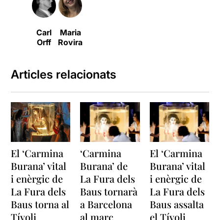
Carl
Maria
Orff
Rovira
Articles relacionats
El ‘Carmina
‘Carmina
El ‘Carmina
Burana’ vital
Burana’ de
Burana’ vital
i enèrgic de
La Fura dels
i enèrgic de
La Fura dels
Baus tornarà
La Fura dels
Baus torna al
a Barcelona
Baus assalta
Tívoli
al març
el Tívoli