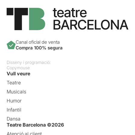
Canal oficial de venta
Compra 100% segura
Disseny i programació:
Copymouse
Vull veure
Teatre
Musicals
Humor
Infantil
Dansa
Teatre Barcelona ©2026
Atenció al client