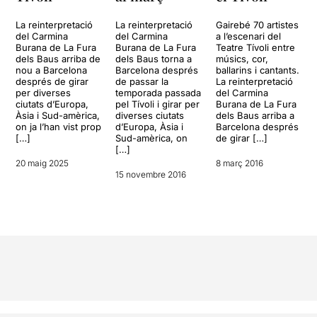
La reinterpretació
La reinterpretació
Gairebé 70 artistes
del Carmina
del Carmina
a l’escenari del
Burana de La Fura
Burana de La Fura
Teatre Tívoli entre
dels Baus arriba de
dels Baus torna a
músics, cor,
nou a Barcelona
Barcelona després
ballarins i cantants.
després de girar
de passar la
La reinterpretació
per diverses
temporada passada
del Carmina
ciutats d’Europa,
pel Tívoli i girar per
Burana de La Fura
Àsia i Sud-amèrica,
diverses ciutats
dels Baus arriba a
on ja l’han vist prop
d’Europa, Àsia i
Barcelona després
[…]
Sud-amèrica, on
de girar […]
[…]
20 maig 2025
8 març 2016
15 novembre 2016