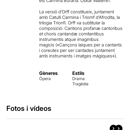
els Carmina Burana. Oskar Wälterlin.
La versió d’Orff constitueix, juntament
amb Catulli Carmina i Triomf d’Afrodita, la
trilogia Trionfi. Orff va subtitular la
composició: Cantions profanæ cantoribus
et choris cantandæ comitantibus
instrumentis atque imaginibus
magicis («Cançons laiques per a cantants
i coreutes per ser cantades juntament
amb instruments i imatges màgiques»).
Gèneres
Estils
Òpera
Drama
Tragèdia
Fotos i vídeos