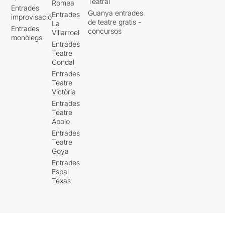
Teatral
Romea
Entrades
Guanya entrades
Entrades
improvisació
de teatre gratis -
La
Entrades
concursos
Villarroel
monòlegs
Entrades
Teatre
Condal
Entrades
Teatre
Victòria
Entrades
Teatre
Apolo
Entrades
Teatre
Goya
Entrades
Espai
Texas