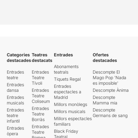
Categories
Teatres
Entrades
Ofertes
destacades
destacats
destacades
Abonaments
Entrades
Entrades
teatrals
Descompte El
teatre
Teatre
Mago Pop 'Nada
Tiquets Regal
Tívoli
es imposible'
Entrades
Entrades
dansa
Entrades
Descompte Ànima
espectacles a
Teatre
Entrades
Madrid
Descompte
Coliseum
musicals
Mamma mia
Millors monòlegs
Entrades
Entrades
Descompte
Millors musicals
Teatre
teatre
Germans de sang
Millors espectacles
Borràs
infantil
familiars
Entrades
Entrades
Black Friday
Teatre
òpera
Teatral
Romea