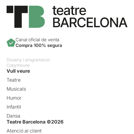
Canal oficial de venta
Compra 100% segura
Disseny i programació:
Copymouse
Vull veure
Teatre
Musicals
Humor
Infantil
Dansa
Teatre Barcelona ©2026
Atenció al client