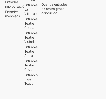
Entrades
Guanya entrades
Entrades
improvisació
de teatre gratis -
La
Entrades
concursos
Villarroel
monòlegs
Entrades
Teatre
Condal
Entrades
Teatre
Victòria
Entrades
Teatre
Apolo
Entrades
Teatre
Goya
Entrades
Espai
Texas