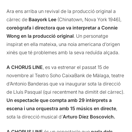
Ara ens arriba un revival de la producció original a
càrrec de
Baayork Lee
(Chinatown, Nova York 1946),
coreògrafa i directora que va interpretar a Connie
Wong en la producció original
. Un personatge
inspirat en ella mateixa, una noia americana d’origen
xinès que té problemes amb la seva reduïda alçada.
A CHORUS LINE
, es va estrenar el passat 15 de
novembre al Teatro Soho CaixaBank de Màlaga, teatre
d’Antonio Banderas que va inaugurar sota la direcció
de Lluís Pasqual (qui recentment ha dimitit del càrrec).
Un espectacle que compta amb 29 intèrprets a
escena i una orquestra amb 15 músics en directe
,
sota la direcció musical d’
Arturo Díez Boscovich.
A CHORUS LINE
és un espectacle que
parla dels