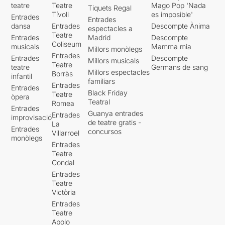
teatre
Teatre
Mago Pop 'Nada
Tiquets Regal
Tívoli
es imposible'
Entrades
Entrades
dansa
Entrades
Descompte Ànima
espectacles a
Teatre
Entrades
Madrid
Descompte
Coliseum
musicals
Mamma mia
Millors monòlegs
Entrades
Entrades
Descompte
Millors musicals
Teatre
teatre
Germans de sang
Millors espectacles
Borràs
infantil
familiars
Entrades
Entrades
Black Friday
Teatre
òpera
Teatral
Romea
Entrades
Guanya entrades
Entrades
improvisació
de teatre gratis -
La
Entrades
concursos
Villarroel
monòlegs
Entrades
Teatre
Condal
Entrades
Teatre
Victòria
Entrades
Teatre
Apolo