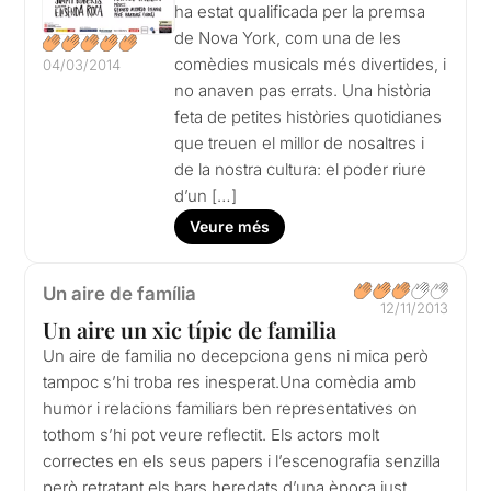
ha estat qualificada per la premsa
de Nova York, com una de les
comèdies musicals més divertides, i
04/03/2014
no anaven pas errats. Una història
feta de petites històries quotidianes
que treuen el millor de nosaltres i
de la nostra cultura: el poder riure
d’un […]
Veure més
Un aire de família
12/11/2013
Un aire un xic típic de familia
Un aire de familia no decepciona gens ni mica però
tampoc s’hi troba res inesperat.Una comèdia amb
humor i relacions familiars ben representatives on
tothom s’hi pot veure reflectit. Els actors molt
correctes en els seus papers i l’escenografia senzilla
però retratant els bars heredats d’una època just