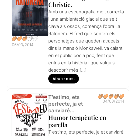
Christie.
Amb una escenografia molt correcta
i una ambientació glacial que se’t
clava als ossos, comença l’obra La
Ratonera. El fred que senten els
personatges que queden atrapats
06/03/2014
dins la mansió Monkswell, va calant
en el públic poc a poc, fent que
entris en la història i que vulguis
descobrir més […]
Veure més
T’estimo, ets
04/03/2014
perfecte, ja et
canviaré…
Humor terapèutic en
parella
T’estimo, ets perfecte, ja et canviaré