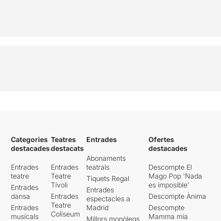
Categories
Teatres
Entrades
Ofertes
destacades
destacats
destacades
Abonaments
Entrades
Entrades
teatrals
Descompte El
teatre
Teatre
Mago Pop 'Nada
Tiquets Regal
Tívoli
es imposible'
Entrades
Entrades
dansa
Entrades
Descompte Ànima
espectacles a
Teatre
Entrades
Madrid
Descompte
Coliseum
musicals
Mamma mia
Millors monòlegs