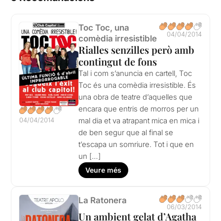
Toc Toc, una
04/04/2014
comèdia irresistible
Rialles senzilles però amb
contingut de fons
Tal i com s’anuncia en cartell, Toc
Toc és una comèdia irresistible. És
una obra de teatre d’aquelles que
encara que entris de morros per un
04/04/2014
mal dia et va atrapant mica en mica i
de ben segur que al final se
t’escapa un somriure. Tot i que en
un […]
Veure més
La Ratonera
06/03/2014
Un ambient gelat d’Agatha