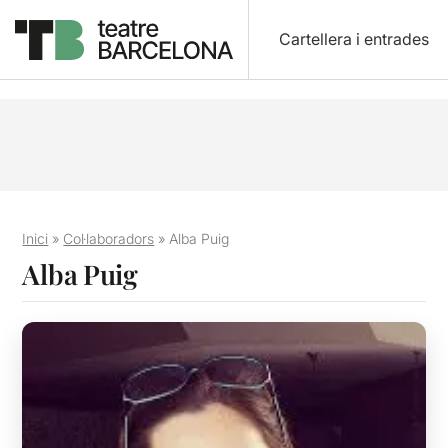
Cartellera i entrades
Inici
»
Col·laboradors
»
Alba Puig
Alba Puig