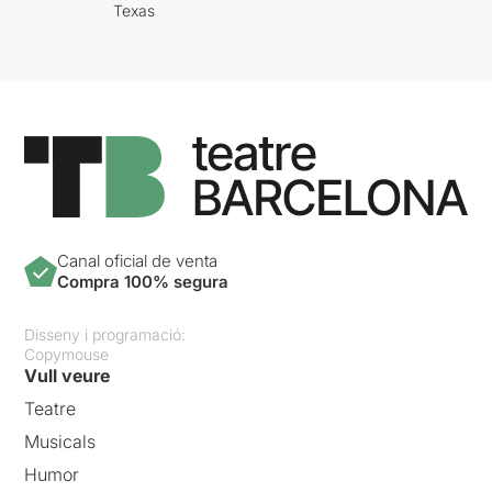
Texas
Canal oficial de venta
Compra 100% segura
Disseny i programació:
Copymouse
Vull veure
Teatre
Musicals
Humor