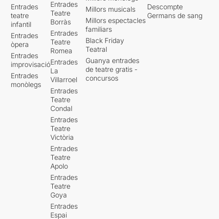
Entrades
Entrades
Descompte
Millors musicals
Teatre
teatre
Germans de sang
Millors espectacles
Borràs
infantil
familiars
Entrades
Entrades
Black Friday
Teatre
òpera
Teatral
Romea
Entrades
Guanya entrades
Entrades
improvisació
de teatre gratis -
La
Entrades
concursos
Villarroel
monòlegs
Entrades
Teatre
Condal
Entrades
Teatre
Victòria
Entrades
Teatre
Apolo
Entrades
Teatre
Goya
Entrades
Espai