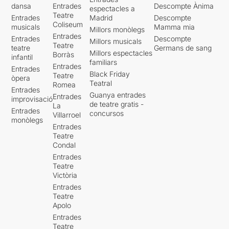
dansa
Entrades
Descompte Ànima
espectacles a
Teatre
Entrades
Madrid
Descompte
Coliseum
musicals
Mamma mia
Millors monòlegs
Entrades
Entrades
Descompte
Millors musicals
Teatre
teatre
Germans de sang
Millors espectacles
Borràs
infantil
familiars
Entrades
Entrades
Black Friday
Teatre
òpera
Teatral
Romea
Entrades
Guanya entrades
Entrades
improvisació
de teatre gratis -
La
Entrades
concursos
Villarroel
monòlegs
Entrades
Teatre
Condal
Entrades
Teatre
Victòria
Entrades
Teatre
Apolo
Entrades
Teatre