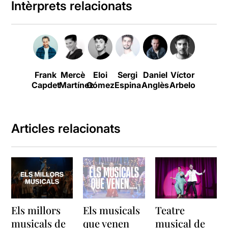
Intèrprets relacionats
Frank
Mercè
Eloi
Sergi
Daniel
Víctor
Mag
Capdet
Martínez
Gómez
Espina
Anglès
Arbelo
Lari
Articles relacionats
Els millors
Els musicals
Teatre
musicals de
que venen
musical de