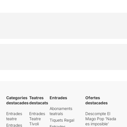
Categories
Teatres
Entrades
Ofertes
destacades
destacats
destacades
Abonaments
Entrades
Entrades
teatrals
Descompte El
teatre
Teatre
Mago Pop 'Nada
Tiquets Regal
Tívoli
es imposible'
Entrades
Entrades