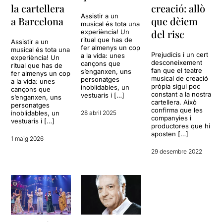
la cartellera
creació: allò
Assistir a un
a Barcelona
que dèiem
musical és tota una
del risc
experiència! Un
ritual que has de
Assistir a un
fer almenys un cop
musical és tota una
Prejudicis i un cert
a la vida: unes
experiència! Un
desconeixement
cançons que
ritual que has de
fan que el teatre
s’enganxen, uns
fer almenys un cop
musical de creació
personatges
a la vida: unes
pròpia sigui poc
inoblidables, un
cançons que
constant a la nostra
vestuaris i […]
s’enganxen, uns
cartellera. Això
personatges
confirma que les
inoblidables, un
28 abril 2025
companyies i
vestuaris i […]
productores que hi
aposten […]
1 maig 2026
29 desembre 2022