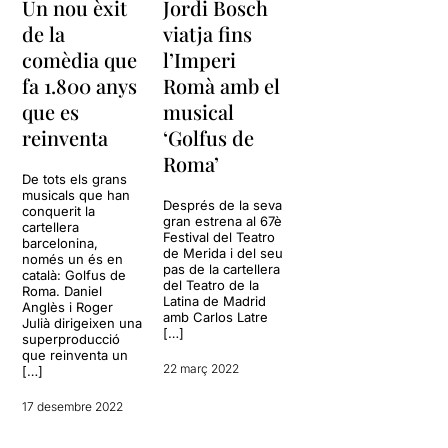
Un nou èxit
Jordi Bosch
de la
viatja fins
comèdia que
l’Imperi
fa 1.800 anys
Romà amb el
que es
musical
reinventa
‘Golfus de
Roma’
De tots els grans
musicals que han
Després de la seva
conquerit la
gran estrena al 67è
cartellera
Festival del Teatro
barcelonina,
de Merida i del seu
només un és en
pas de la cartellera
català: Golfus de
del Teatro de la
Roma. Daniel
Latina de Madrid
Anglès i Roger
amb Carlos Latre
Julià dirigeixen una
[…]
superproducció
que reinventa un
22 març 2022
[…]
17 desembre 2022