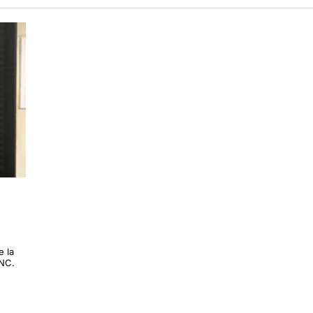
e la
TNC.