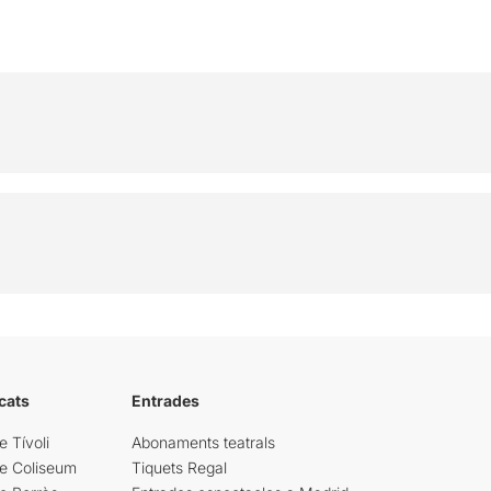
cats
Entrades
e Tívoli
Abonaments teatrals
re Coliseum
Tiquets Regal