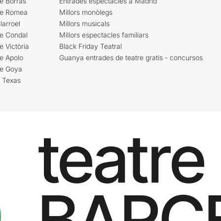
e Borràs
Entrades espectacles a Madrid
re Romea
Millors monòlegs
larroel
Millors musicals
re Condal
Millors espectacles familiars
e Victòria
Black Friday Teatral
e Apolo
Guanya entrades de teatre gratis - concursos
re Goya
i Texas