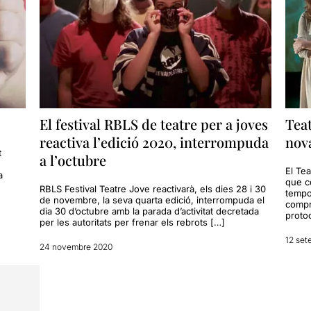
El festival RBLS de teatre per a joves
Teat
reactiva l’edició 2020, interrompuda
nov
t
a l’octubre
El Te
a
que c
RBLS Festival Teatre Jove reactivarà, els dies 28 i 30
tempo
de novembre, la seva quarta edició, interrompuda el
compr
dia 30 d’octubre amb la parada d’activitat decretada
proto
per les autoritats per frenar els rebrots […]
12 set
24 novembre 2020