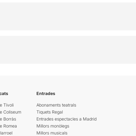
cats
Entrades
e Tívoli
Abonaments teatrals
re Coliseum
Tiquets Regal
e Borràs
Entrades espectacles a Madrid
re Romea
Millors monòlegs
larroel
Millors musicals