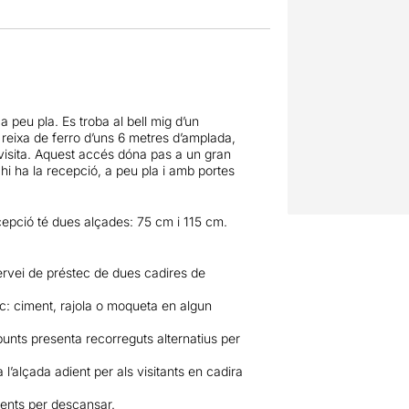
 a peu pla. Es troba al bell mig d’un
reixa de ferro d’uns 6 metres d’amplada,
visita. Aquest accés dóna pas a un gran
 hi ha la recepció, a peu pla i amb portes
cepció té dues alçades: 75 cm i 115 cm.
rvei de préstec de dues cadires de
oc: ciment, rajola o moqueta en algun
s punts presenta recorreguts alternatius per
 l’alçada adient per als visitants en cadira
eients per descansar.