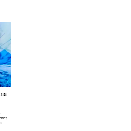
una
ó
cent.
a