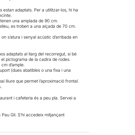
 estan adaptats. Per a utilitzar-los, hi ha
ecinte.
i tenen una amplada de 90 cm.
 relleu, es troben a una alçada de 70 cm.
 on s’atura i senyal acústic d’arribada en
os adaptats al llarg del recorregut, si bé
 el pictograma de la cadira de rodes.
0 cm d’ample.
port (dues abatibles o una fixa i una
i lliure que permet l’aproximació frontal.
.
taurant i cafeteria és a peu pla. Servei a
la Pau Gil. S’hi accedeix mitjançant