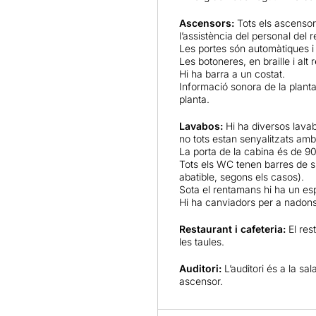
Ascensors:
Tots els ascensors
l’assistència del personal del r
Les portes són automàtiques 
Les botoneres, en braille i alt
Hi ha barra a un costat.
Informació sonora de la planta
planta.
Lavabos:
Hi ha diversos lavab
no tots estan senyalitzats amb
La porta de la cabina és de 9
Tots els WC tenen barres de su
abatible, segons els casos).
Sota el rentamans hi ha un espa
Hi ha canviadors per a nadons
Restaurant i cafeteria:
El res
les taules.
Auditori:
L’auditori és a la sa
ascensor.