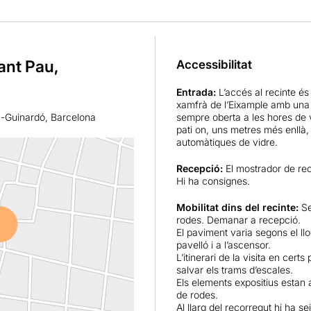
ant Pau,
Accessibilitat
Entrada:
L’accés al recinte és
xamfrà de l’Eixample amb una 
a-Guinardó, Barcelona
sempre oberta a les hores de 
pati on, uns metres més enllà,
automàtiques de vidre.
Recepció:
El mostrador de re
Hi ha consignes.
Mobilitat dins del recinte:
Se
rodes. Demanar a recepció.
El paviment varia segons el ll
pavelló i a l’ascensor.
L’itinerari de la visita en cert
salvar els trams d’escales.
Els elements expositius estan a
de rodes.
Al llarg del recorregut hi ha s