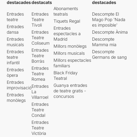
destacades
destacats
destacades
Abonaments
Entrades
Entrades
teatrals
Descompte El
teatre
Teatre
Mago Pop 'Nada
Tiquets Regal
Tívoli
es imposible'
Entrades
Entrades
dansa
Entrades
Descompte Ànima
espectacles a
Teatre
Entrades
Madrid
Descompte
Coliseum
musicals
Mamma mia
Millors monòlegs
Entrades
Entrades
Descompte
Millors musicals
Teatre
teatre
Germans de sang
Millors espectacles
Borràs
infantil
familiars
Entrades
Entrades
Black Friday
Teatre
òpera
Teatral
Romea
Entrades
Guanya entrades
Entrades
improvisació
de teatre gratis -
La
Entrades
concursos
Villarroel
monòlegs
Entrades
Teatre
Condal
Entrades
Teatre
Victòria