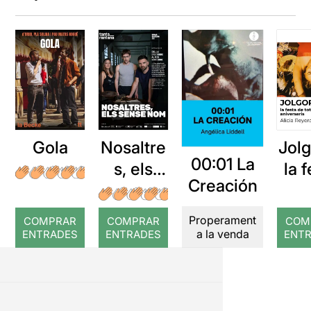
Gola
Nosaltre
Jolg
00:01 La
s, els
la 
Creación
sense
de 
nom
els
Properament
COMPRAR
COMPRAR
COM
ani
a la venda
ENTRADES
ENTRADES
ENT
r