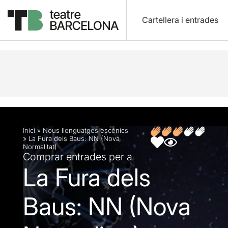
Cartellera i entrades
Descripció
Fitxa artística
Articles
Inici
»
Nous llenguatges escènics
»
La Fura dels Baus: NN (Nova
Normalitat)
Comprar entrades per a
La Fura dels
Baus: NN (Nova