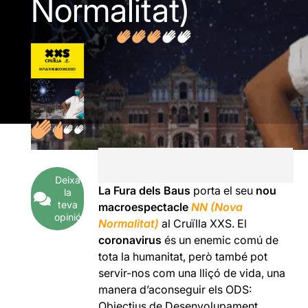
Normalitat)
Deixa
La Fura dels Baus
porta el seu
nou
la
teva
macroespectacle
NN (Nova
opinió
Normalitat)
al Cruïlla XXS. El
coronavirus
és un enemic comú de
tota la humanitat, però també pot
servir-nos com una lliçó de vida, una
manera d’aconseguir els ODS:
Objectius de Desenvolupament