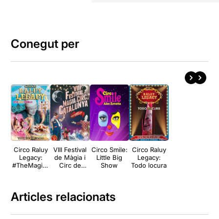
Conegut per
Circo Raluy
VIII Festival
Circo Smile:
Circo Raluy
Legacy:
de Màgia i
Little Big
Legacy:
#TheMagicF
Circ de
Show
Todo locura
ormula
Catalunya
Articles relacionats