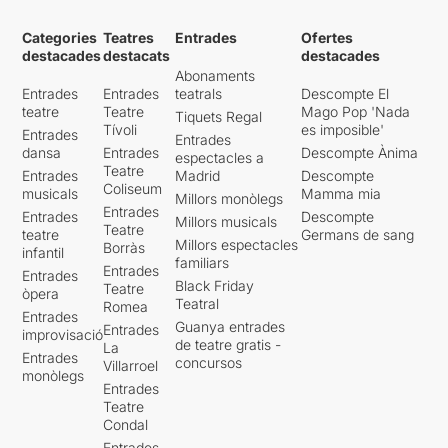
Categories
Teatres
Entrades
Ofertes
destacades
destacats
destacades
Abonaments
Entrades
Entrades
teatrals
Descompte El
teatre
Teatre
Mago Pop 'Nada
Tiquets Regal
Tívoli
es imposible'
Entrades
Entrades
dansa
Entrades
Descompte Ànima
espectacles a
Teatre
Entrades
Madrid
Descompte
Coliseum
musicals
Mamma mia
Millors monòlegs
Entrades
Entrades
Descompte
Millors musicals
Teatre
teatre
Germans de sang
Millors espectacles
Borràs
infantil
familiars
Entrades
Entrades
Black Friday
Teatre
òpera
Teatral
Romea
Entrades
Guanya entrades
Entrades
improvisació
de teatre gratis -
La
Entrades
concursos
Villarroel
monòlegs
Entrades
Teatre
Condal
Entrades