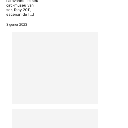
caravanes i el seu
circ-museu van
ser, l’any 2011,
escenari de […]
3 gener 2023