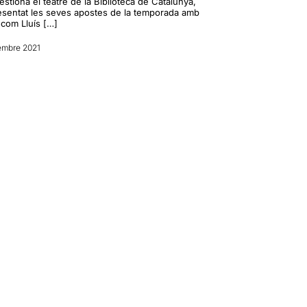
stiona el teatre de la Biblioteca de Catalunya,
esentat les seves apostes de la temporada amb
com Lluís […]
embre 2021