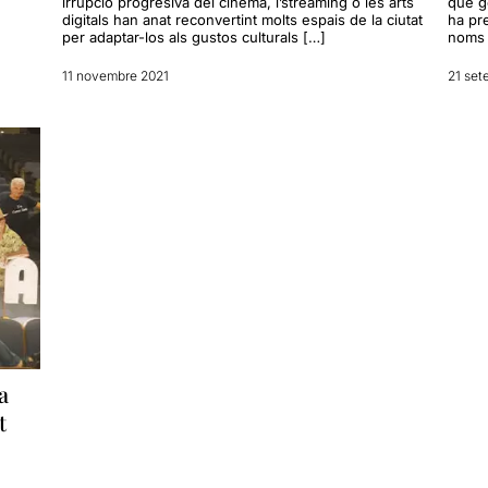
irrupció progresiva del cinema, l’streaming o les arts
que ge
digitals han anat reconvertint molts espais de la ciutat
ha pr
per adaptar-los als gustos culturals […]
noms 
11 novembre 2021
21 set
a
t