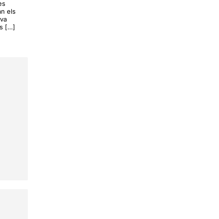
es
an els
ova
s […]