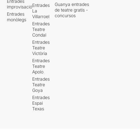
Entrades
Guanya entrades
Entrades
improvisació
de teatre gratis -
La
Entrades
concursos
Villarroel
monòlegs
Entrades
Teatre
Condal
Entrades
Teatre
Victòria
Entrades
Teatre
Apolo
Entrades
Teatre
Goya
Entrades
Espai
Texas