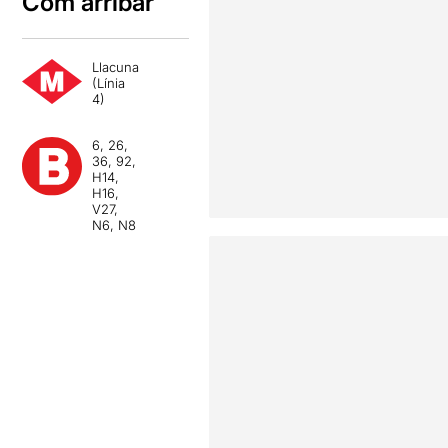
Com arribar
Llacuna
(Línia
4)
6, 26,
36, 92,
H14,
H16,
V27,
N6, N8