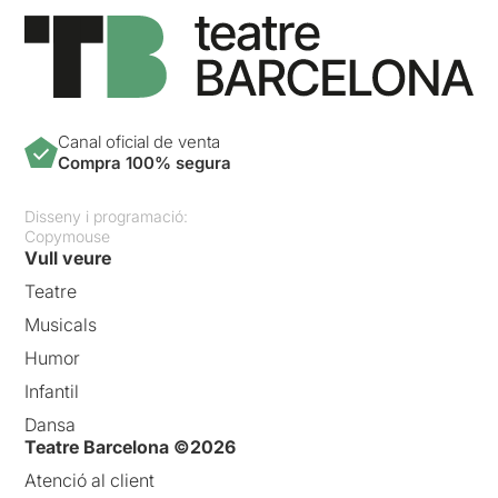
Canal oficial de venta
Compra 100% segura
Disseny i programació:
Copymouse
Vull veure
Teatre
Musicals
Humor
Infantil
Dansa
Teatre Barcelona ©2026
Atenció al client