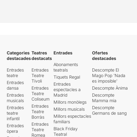
Categories
Teatres
Entrades
Ofertes
destacades
destacats
destacades
Abonaments
Entrades
Entrades
teatrals
Descompte El
teatre
Teatre
Mago Pop 'Nada
Tiquets Regal
Tívoli
es imposible'
Entrades
Entrades
dansa
Entrades
Descompte Ànima
espectacles a
Teatre
Entrades
Madrid
Descompte
Coliseum
musicals
Mamma mia
Millors monòlegs
Entrades
Entrades
Descompte
Millors musicals
Teatre
teatre
Germans de sang
Millors espectacles
Borràs
infantil
familiars
Entrades
Entrades
Black Friday
Teatre
òpera
Teatral
Romea