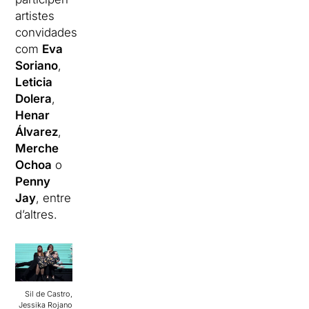
artistes
convidades
com
Eva
Soriano
,
Leticia
Dolera
,
Henar
Álvarez
,
Merche
Ochoa
o
Penny
Jay
, entre
d’altres.
Sil de Castro,
Jessika Rojano