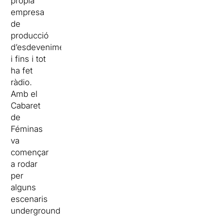
pròpia
empresa
de
producció
d’esdeveniments
i fins i tot
ha fet
ràdio.
Amb el
Cabaret
de
Féminas
va
començar
a rodar
per
alguns
escenaris
underground