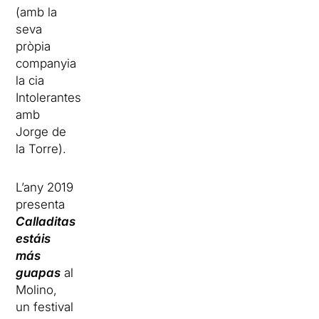
(amb la
seva
pròpia
companyia
la cia
Intolerantes
amb
Jorge de
la Torre).
L’any 2019
presenta
Calladitas
estáis
más
guapas
al
Molino,
un festival