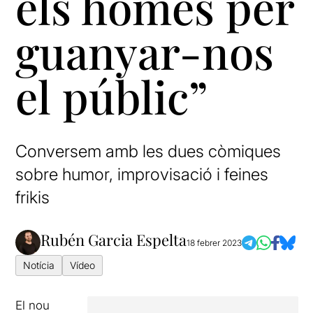
els homes per
guanyar-nos
el públic”
Conversem amb les dues còmiques
sobre humor, improvisació i feines
frikis
Rubén Garcia Espelta
18 febrer 2023
Notícia
Vídeo
El nou