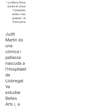
i La Maria Rosa
durant el show
‘Calladitas
estáis más
guapas’, al
Poliorama
Judit
Martin
és
una
còmica i
pallassa
nascuda a
l’Hospitalet
de
Llobregat.
Va
estudiar
Belles
Arts i, a