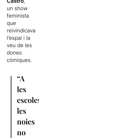
Castro
,
un show
feminista
que
reivindicava
l’espai i la
veu de les
dones
còmiques.
“A
les
escoles
les
noies
no