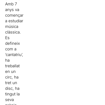
Amb
7
anys va
començar
a estudiar
música
clàssica.
Es
defineix
com a
‘cantatriu’,
ha
treballat
en un
circ, ha
tret un
disc, ha
tingut la
seva