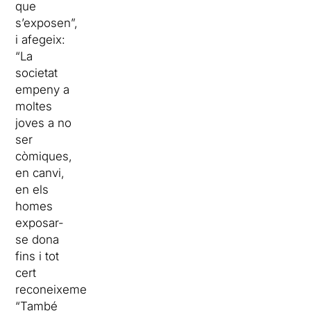
que
s’exposen”,
i afegeix:
“La
societat
empeny a
moltes
joves a no
ser
còmiques,
en canvi,
en els
homes
exposar-
se dona
fins i tot
cert
reconeixement”.
“També