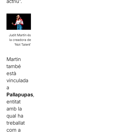
actriu”.
Judit Martín és
la creadora de
‘Not Talent’
Martin
també
està
vinculada
a
Pallapupas
,
entitat
amb la
qual ha
treballat
com a