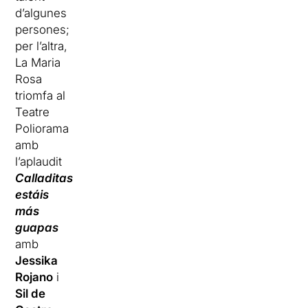
d’algunes
persones;
per l’altra,
La Maria
Rosa
triomfa al
Teatre
Poliorama
amb
l’aplaudit
Calladitas
estáis
más
guapas
amb
Jessika
Rojano
i
Sil de