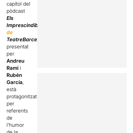
capítol del
pòdcast
Els
Imprescindibles
de
TeatreBarcelona
,
presentat
per
Andreu
Rami
i
Rubén
García
,
està
protagonitzat
per
referents
de
l’humor
de la