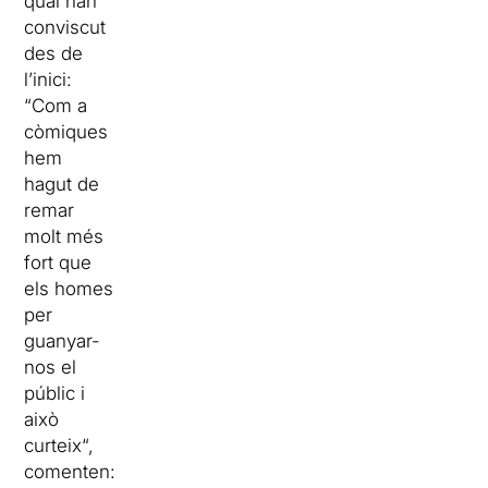
qual han
conviscut
des de
l’inici:
“Com a
còmiques
hem
hagut de
remar
molt més
fort que
els homes
per
guanyar-
nos el
públic i
això
curteix
“,
comenten: