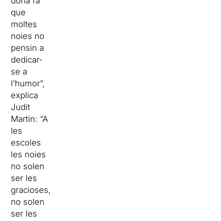
dona fa
que
moltes
noies no
pensin a
dedicar-
se a
l’humor”,
explica
Judit
Martin
: “A
les
escoles
les noies
no solen
ser les
gracioses,
no solen
ser les