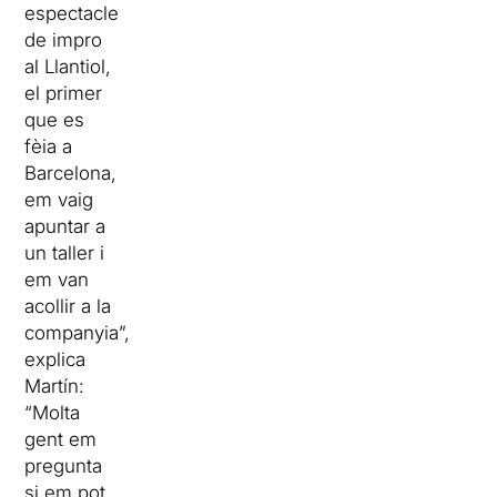
espectacle
de impro
al
Llantiol
,
el primer
que
es
fèia
a
Barcelona,
em vaig
apuntar a
un taller i
em van
acollir a la
companyia”,
explica
Martín
:
“Molta
gent em
pregunta
si em pot