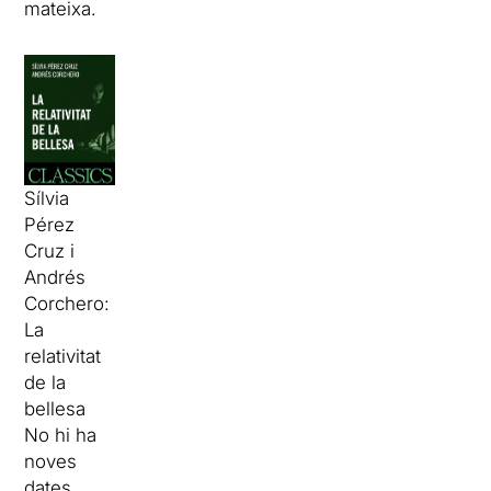
mateixa.
Sílvia
Pérez
Cruz i
Andrés
Corchero:
La
relativitat
de la
bellesa
No hi ha
noves
dates