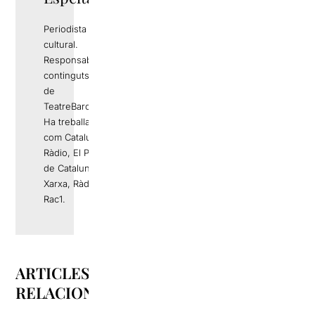
Periodista i gestor
cultural.
Responsable de
continguts editorials
de
TeatreBarcelona.com
Ha treballat a mitjans
com Catalunya
Ràdio, El Periódico
de Catalunya, La
Xarxa, Ràdio 4 o
Rac1.
ARTICLES
RELACIONATS