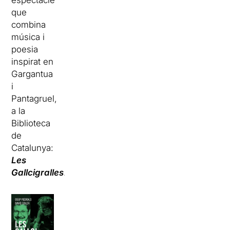
espectacle
que
combina
música i
poesia
inspirat en
Gargantua
i
Pantagruel,
a la
Biblioteca
de
Catalunya:
Les
Gallcigralles
.