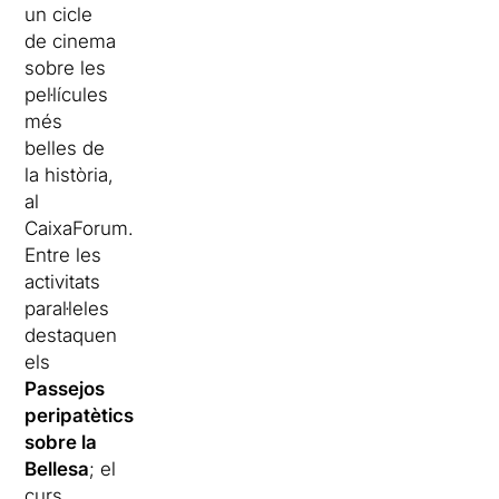
un cicle
de cinema
sobre les
pel·lícules
més
belles de
la història,
al
CaixaForum.
Entre les
activitats
paral·leles
destaquen
els
Passejos
peripatètics
sobre la
Bellesa
; el
curs