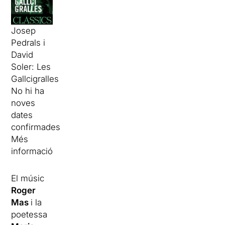
Josep
Pedrals i
David
Soler: Les
Gallcigralles
No hi ha
noves
dates
confirmades
Més
informació
El músic
Roger
Mas
i la
poetessa