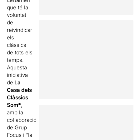
certàmen
que té la
voluntat
de
reivindicar
els
clàssics
de tots els
temps.
Aquesta
iniciativa
de
La
Casa dels
Clàssics
i
Som*
,
amb la
col·laboració
de Grup
Focus i “la