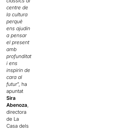
clàssics al
centre de
la cultura
perquè
ens ajudin
a pensar
el present
amb
profunditat
i ens
inspirin de
cara al
futur
”, ha
apuntat
Sira
Abenoza
,
directora
de La
Casa dels