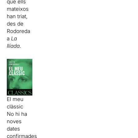
que ells
mateixos
han triat,
des de
Rodoreda
a
La
Ilíada
.
El meu
clàssic
No hi ha
noves
dates
confirmades