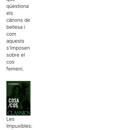
qüestiona
els
cànons de
bellesa i
com
aquests
s’imposen
sobre el
cos
femení.
Les
Impuxibles: