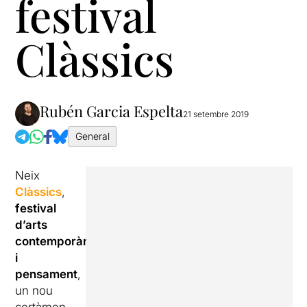
festival
Clàssics
Rubén Garcia Espelta
21 setembre 2019
General
Neix
Clàssics
,
festival
d’arts
contemporànies
i
pensament
,
un nou