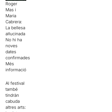
Roger
Mas i
Maria
Cabrera:
La bellesa
al·lucinada
No hi ha
noves
dates
confirmades
Més
informació
Al festival
també
tindràn
cabuda
altres arts: