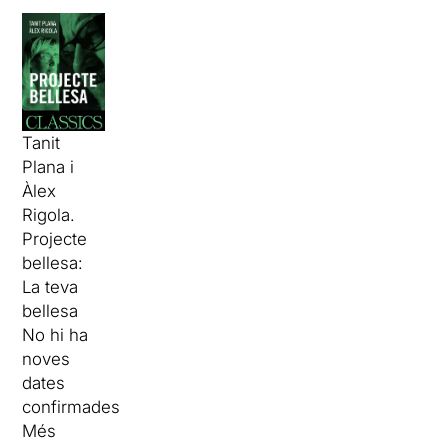
Tanit
Plana i
Àlex
Rigola.
Projecte
bellesa:
La teva
bellesa
No hi ha
noves
dates
confirmades
Més