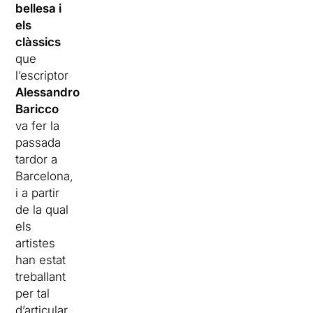
bellesa i
els
clàssics
que
l’escriptor
Alessandro
Baricco
va fer la
passada
tardor a
Barcelona,
i a partir
de la qual
els
artistes
han estat
treballant
per tal
d’articular