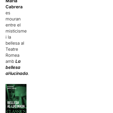
Maria
Cabrera
es
mouran
entre el
misticisme
i la
bellesa al
Teatre
Romea
amb
La
bellesa
al·lucinada
.