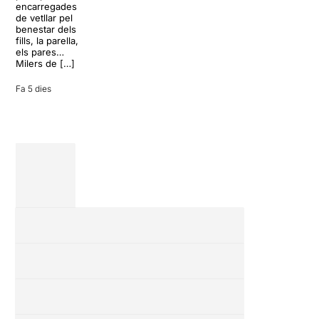
però una
encarregades
del 17 al […]
conversa
de vetllar pel
inoportuna pot
benestar dels
27 juliol 2026
convertir unes
fills, la parella,
vacances entre
els pares…
amics en una
Milers de […]
revisió completa
de […]
Fa 5 dies
28 juliol 2026