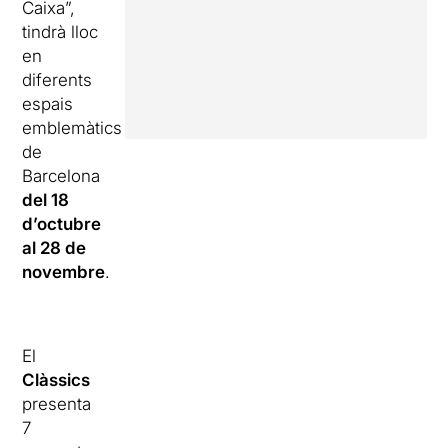
Caixa”,
tindrà lloc
en
diferents
espais
emblemàtics
de
Barcelona
del 18
d’octubre
al 28 de
novembre
.
El
Clàssics
presenta
7