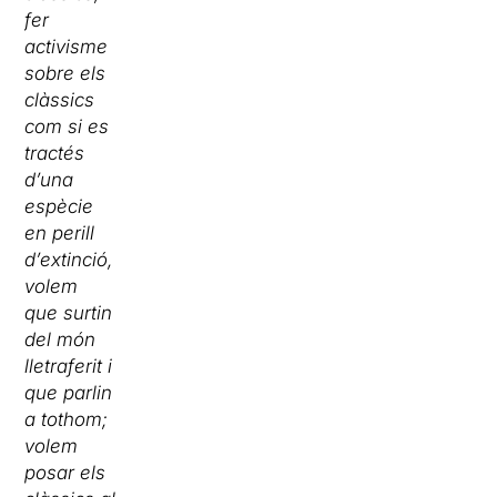
fer
activisme
sobre els
clàssics
com si es
tractés
d’una
espècie
en perill
d’extinció,
volem
que surtin
del món
lletraferit i
que parlin
a tothom;
volem
posar els