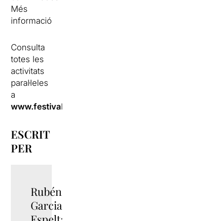
Més
informació
Consulta
totes les
activitats
paral·leles
a
www.festivalclassics.cat
ESCRIT
PER
Rubén
TWITTER
Garcia
Espelta