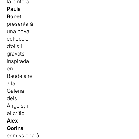
la pintora
Paula
Bonet
presentarà
una nova
col·lecció
d’olis i
gravats
inspirada
en
Baudelaire
a la
Galeria
dels
Àngels; i
el crític
Àlex
Gorina
comissionarà