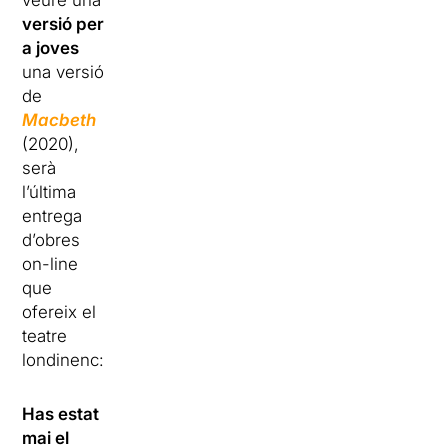
veure una
versió per
a joves
una versió
de
Macbeth
(2020),
serà
l’última
entrega
d’obres
on-line
que
ofereix el
teatre
londinenc:
Has estat
mai el