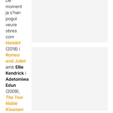
De
moment
ja s’han
pogut
veure
obres
com
Hamlet
(2018) i
Romeo
and Juliet
amb
Ellie
Kendrick
i
Adetomiwa
Edun
(2009),
The Two
Noble
Kinsmen