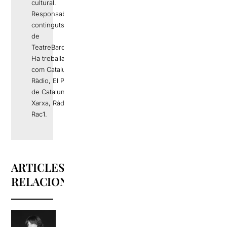
cultural.
Responsable de
continguts editorials
de
TeatreBarcelona.com
Ha treballat a mitjans
com Catalunya
Ràdio, El Periódico
de Catalunya, La
Xarxa, Ràdio 4 o
Rac1.
ARTICLES
RELACIONATS