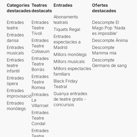
Categories
Teatres
Entrades
Ofertes
destacades
destacats
destacades
Abonaments
Entrades
Entrades
teatrals
Descompte El
teatre
Teatre
Mago Pop 'Nada
Tiquets Regal
Tívoli
es imposible'
Entrades
Entrades
dansa
Entrades
Descompte Ànima
espectacles a
Teatre
Entrades
Madrid
Descompte
Coliseum
musicals
Mamma mia
Millors monòlegs
Entrades
Entrades
Descompte
Millors musicals
Teatre
teatre
Germans de sang
Millors espectacles
Borràs
infantil
familiars
Entrades
Entrades
Black Friday
Teatre
òpera
Teatral
Romea
Entrades
Guanya entrades
Entrades
improvisació
de teatre gratis -
La
Entrades
concursos
Villarroel
monòlegs
Entrades
Teatre
Condal
Entrades
Teatre