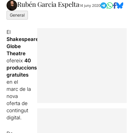
Rubén Garcia Espelta
14 juny 2020
General
El
Shakespeare’s
Globe
Theatre
ofereix
40
produccions
gratuïtes
en el
marc de la
nova
oferta de
contingut
digital.