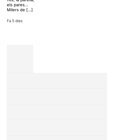
vacances entre
els pares…
amics en una
Milers de […]
revisió completa
de […]
Fa 5 dies
28 juliol 2026