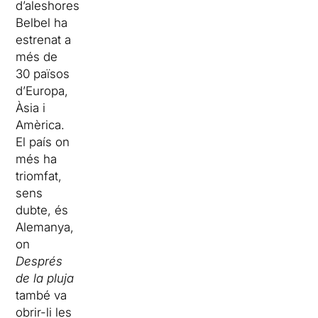
d’aleshores
Belbel ha
estrenat a
més de
30 països
d’Europa,
Àsia i
Amèrica.
El país on
més ha
triomfat,
sens
dubte, és
Alemanya,
on
Després
de la pluja
també va
obrir-li les