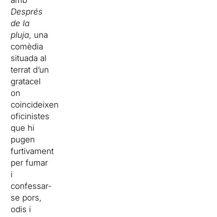
amb
Després
de la
pluja
, una
comèdia
situada al
terrat d’un
gratacel
on
coincideixen
oficinistes
que hi
pugen
furtivament
per fumar
i
confessar-
se pors,
odis i