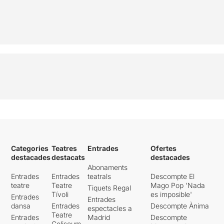
Categories
Teatres
Entrades
Ofertes
destacades
destacats
destacades
Abonaments
Entrades
Entrades
teatrals
Descompte El
teatre
Teatre
Mago Pop 'Nada
Tiquets Regal
Tívoli
es imposible'
Entrades
Entrades
dansa
Entrades
Descompte Ànima
espectacles a
Teatre
Entrades
Madrid
Descompte
Coliseum