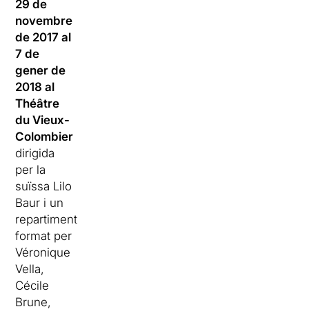
29 de
novembre
de 2017 al
7 de
gener de
2018 al
Théâtre
du Vieux-
Colombier
dirigida
per la
suïssa Lilo
Baur i un
repartiment
format per
Véronique
Vella,
Cécile
Brune,