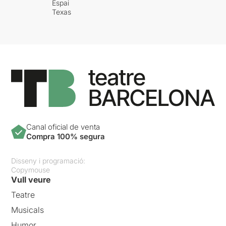
Espai
Texas
Canal oficial de venta
Compra 100% segura
Disseny i programació:
Copymouse
Vull veure
Teatre
Musicals
Humor