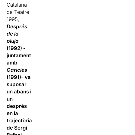
Catalana
de Teatre
1995,
Després
de la
pluja
(1992) -
juntament
amb
Carícies
(1991)-
va
suposar
un abans i
un
després
en la
trajectòria
de Sergi
Belbel
.