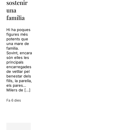
sostenir
tota una
La música
una
vida
tornarà a
família
omplir la casa
dels Von
Sol, platja,
Trapp.
còctels i un
Hi ha poques
Sonrisas y
resort
figures més
lágrimas, un
paradisíac.
potents que
dels grans
L’escenari
una mare de
clàssics de la
sembla perfecte
família.
història del
per
Sovint, encara
teatre musical,
desconnectar
són elles les
arribarà al
de la rutina,
principals
Teatre Apolo
però una
encarregades
del 17 al […]
conversa
de vetllar pel
inoportuna pot
benestar dels
27 juliol 2026
convertir unes
fills, la parella,
vacances entre
els pares…
amics en una
Milers de […]
revisió completa
de […]
Fa 6 dies
28 juliol 2026