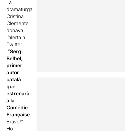
La
dramaturga
Cristina
Clemente
donava
l’alerta a
Twitter
:”
Sergi
Belbel,
primer
autor
català
que
estrenarà
a la
Comédie
Française
.
Bravo!”.
Ho