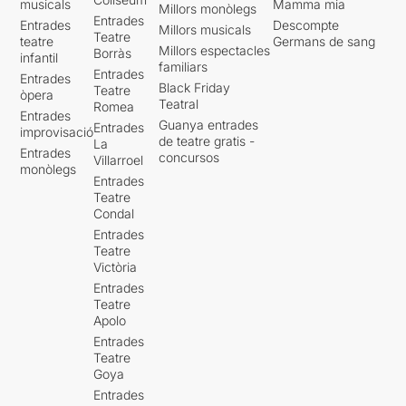
musicals
Mamma mia
Millors monòlegs
Entrades
Entrades
Descompte
Millors musicals
Teatre
teatre
Germans de sang
Millors espectacles
Borràs
infantil
familiars
Entrades
Entrades
Black Friday
Teatre
òpera
Teatral
Romea
Entrades
Guanya entrades
Entrades
improvisació
de teatre gratis -
La
Entrades
concursos
Villarroel
monòlegs
Entrades
Teatre
Condal
Entrades
Teatre
Victòria
Entrades
Teatre
Apolo
Entrades
Teatre
Goya
Entrades