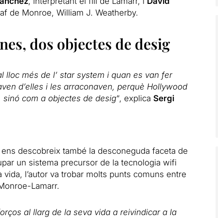
Sànchez
, interpretant el fill de Lamarr, i
David
graf de Monroe, William J. Weatherby.
nes, dos objectes de desig
l lloc més de l’ star system i quan es van fer
ven d’elles i les arraconaven, perquè Hollywood
, sinó com a objectes de desig
“, explica
Sergi
ue ens descobreix també la desconeguda faceta de
par un sistema precursor de la tecnologia wifi
a vida, l’autor va trobar molts punts comuns entre
e Monroe-Lamarr.
orços al llarg de la seva vida a reivindicar a la