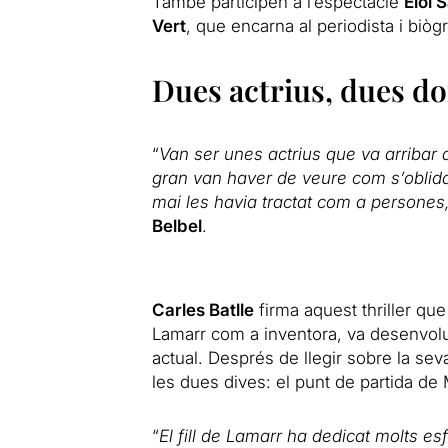
També participen a l’espectacle
Eloi 
Vert
, que encarna al periodista i biò
Dues actrius, dues do
“
Van ser unes actrius que va arribar a
gran van haver de veure com s’oblida
mai les havia tractat com a persones
Belbel
.
Carles Batlle
firma aquest thriller q
Lamarr com a inventora, va desenvolu
actual. Després de llegir sobre la sev
les dues dives: el punt de partida d
“
El fill de Lamarr ha dedicat molts esf