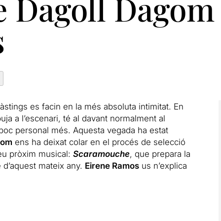
e Dagoll Dagom 
s
stings es facin en la més absoluta intimitat.
En
uja a l’escenari, té al davant normalment al
i poc personal més.
Aquesta vegada ha estat
gom
ens ha deixat colar en el procés de selecció
seu pròxim musical:
Scaramouche
, que prepara la
e d’aquest mateix any.
Eirene Ramos
us n’explica