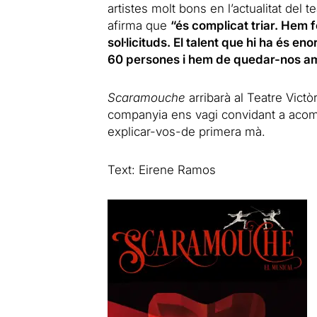
artistes molt bons en l’actualitat del 
afirma que
“és complicat triar.
Hem fe
sol·licituds.
El talent que hi ha és eno
60 persones i hem de quedar-nos a
Scaramouche
arribarà al Teatre Vict
companyia ens vagi convidant a acom
explicar-vos-de primera mà.
Text: Eirene Ramos