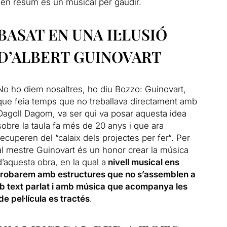
 en resum és un musical per gaudir.
BASAT EN UNA IL·LUSIÓ
D’ALBERT GUINOVART
No ho diem nosaltres, ho diu Bozzo: Guinovart,
que feia temps que no treballava directament amb
Dagoll Dagom, va ser qui va posar aquesta idea
sobre la taula fa més de 20 anys i que ara
recuperen del “calaix dels projectes per fer
“.
Per
al mestre Guinovart és un honor crear la música
d’aquesta obra, en la qual a
nivell musical ens
trobarem amb estructures que no s’assemblen a
b text parlat i amb música que acompanya les
e pel·lícula es tractés
.