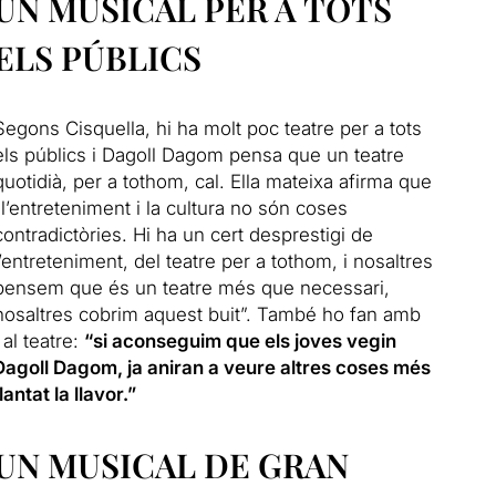
UN MUSICAL PER A TOTS
ELS PÚBLICS
Segons Cisquella, hi ha molt poc teatre per a tots
els públics i Dagoll Dagom pensa que un teatre
quotidià, per a tothom, cal.
Ella mateixa afirma que
“l’entreteniment i la cultura no són coses
contradictòries.
Hi ha un cert desprestigi de
l’entreteniment, del teatre per a tothom, i nosaltres
pensem que és un teatre més que necessari,
nosaltres cobrim aquest buit”. També ho fan amb
 al teatre:
“si aconseguim
que els joves vegin
Dagoll Dagom, ja aniran a veure altres coses més
ntat la llavor.”
UN MUSICAL DE GRAN