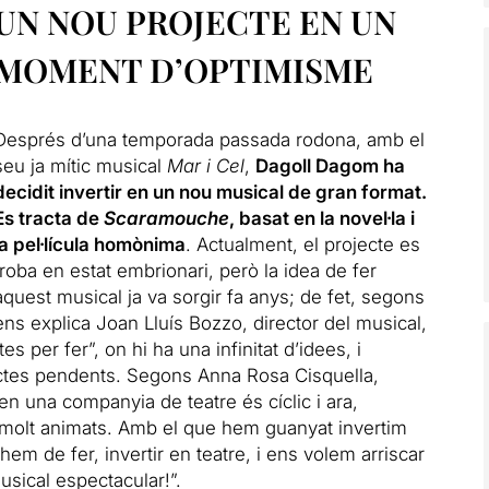
UN NOU PROJECTE EN UN
MOMENT D’OPTIMISME
Després d’una temporada passada rodona, amb el
seu ja mític musical
Mar i Cel
,
Dagoll Dagom ha
decidit invertir en un nou musical de gran format.
Es tracta de
Scaramouche
, basat en la novel·la i
la pel·lícula homònima
.
Actualment, el projecte es
troba en estat embrionari, però la idea de fer
aquest musical ja va sorgir fa anys;
de fet, segons
ens explica Joan Lluís Bozzo, director del musical,
s per fer”, on hi ha una infinitat d’idees, i
ctes pendents.
Segons Anna Rosa Cisquella,
en una companyia de teatre és cíclic i ara,
 molt animats.
Amb el que hem guanyat invertim
em de fer, invertir en teatre, i ens volem arriscar
usical espectacular!”.