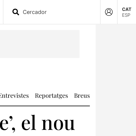
CAT
ESP
Entrevistes
Reportatges
Breus
’, el nou