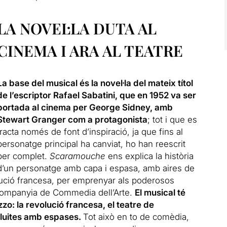
LA NOVEL·LA DUTA AL
CINEMA I ARA AL TEATRE
La base del musical és la novel·la del mateix títol
de l’escriptor Rafael Sabatini, que en 1952 va ser
portada al cinema per George Sidney, amb
Stewart Granger com a protagonista
;
tot i que es
tracta només de font d’inspiració, ja que fins al
personatge principal ha canviat, ho han reescrit
per complet.
Scaramouche
ens explica la història
d’un personatge amb capa i espasa, amb aires de
lució francesa, per emprenyar als poderosos
companyia de Commedia dell’Arte.
El musical té
o: la revolució francesa, el teatre de
 lluites amb espases.
Tot això en to de comèdia,