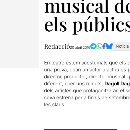
musical d
els públic
Redacció
Notícia
20 abril 2016
En teatre estem acostumats que els cà
una prova, quan un actor o actriu es p
director, productor, director musical 
diferent, i per uns minuts,
Dagoll Da
dels artistes que protagonitzaran el 
seva estrena per a finals de setembr
les claus.