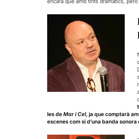
encara que amb tints dramàtics, però
les de
Mar i Cel
, ja que comptarà am
escenes com
si d’una banda sonora d