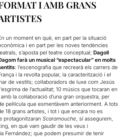
FORMAT I AMB GRANS
ARTISTES
En un moment en què, en part per la situació
econòmica i en part per les noves tendències
teatrals, s’aposta pel teatre conceptual;
Dagoll
Dagom farà un musical “espectacular” en molts
sentits
: l’escenografia que recrearà els carrers de
França i la revolta popular, la caracterització i el
ar de vestits;
col·laboradors de luxe com Jesús
esgrima de l’actualitat;
10 músics que tocaran en
n amb la col·laboració d’una gran orquestra, per
de pel·lícula que esmentàvem anteriorment.
A tots
e 18 grans artistes, i tot i que encara no es
ue protagonitzaran
Scaramouche
, sí assegurem,
ing, en què vam gaudir de les veus i
àcia Fernández;
que podem presumir de tenir