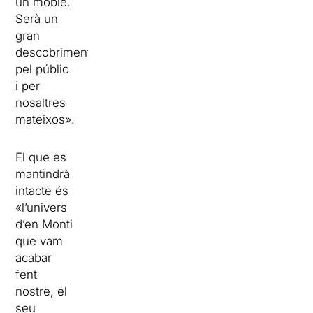
un moble.
Serà un
gran
descobriment,
pel públic
i per
nosaltres
mateixos».
El que es
mantindrà
intacte és
«l’univers
d’en Monti
que vam
acabar
fent
nostre, el
seu