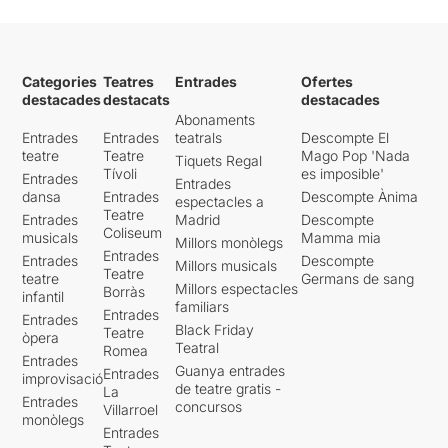
Categories
Teatres
Entrades
Ofertes
destacades
destacats
destacades
Abonaments
Entrades
Entrades
teatrals
Descompte El
teatre
Teatre
Mago Pop 'Nada
Tiquets Regal
Tívoli
es imposible'
Entrades
Entrades
dansa
Entrades
Descompte Ànima
espectacles a
Teatre
Entrades
Madrid
Descompte
Coliseum
musicals
Mamma mia
Millors monòlegs
Entrades
Entrades
Descompte
Millors musicals
Teatre
teatre
Germans de sang
Millors espectacles
Borràs
infantil
familiars
Entrades
Entrades
Black Friday
Teatre
òpera
Teatral
Romea
Entrades
Guanya entrades
Entrades
improvisació
de teatre gratis -
La
Entrades
concursos
Villarroel
monòlegs
Entrades