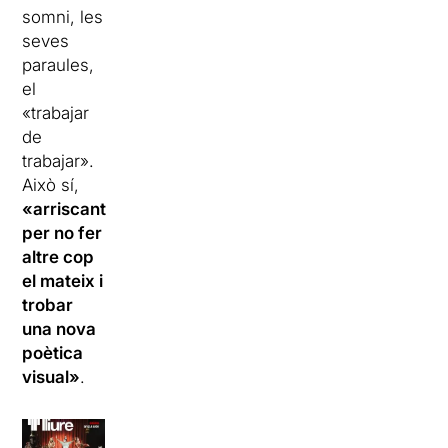
somni, les
seves
paraules,
el
«trabajar
de
trabajar».
Això sí,
«arriscant
per no fer
altre cop
el mateix i
trobar
una nova
poètica
visual»
.