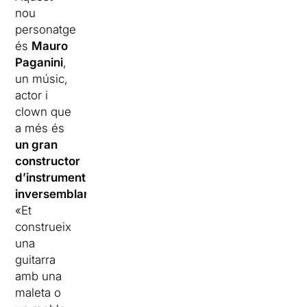
nou
personatge
és
Mauro
Paganini
,
un músic,
actor i
clown que
a més és
un gran
constructor
d’instruments
inversemblants
.
«Et
construeix
una
guitarra
amb una
maleta o