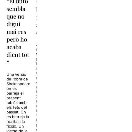
“El bufó
tinc una
Guerra
sembla
bona
Civil
que no
relació
sempre
digui
amb la
està de
mai res
comèdia”
moda,
però ho
no pot
Abián Díaz ha
acaba
irromput amb
no
dient tot
força al
estar-
panorama
“
humorístic
ho”
amb un estil
únic que ha
Una versió
sabut
de l’obra de
Actor,
exprémer
Shakespeare
dramaturg,
amb
on es
director i
l’espectacle
barreja el
docent,
Show
present
Jaume
Patético, on
rabiós amb
Viñas ha
música,
els fets del
desplegat
improvisació,
passat. On
una
vídeos
es barreja la
trajectòria
hilarants,
realitat i la
que toca
participació
ficció. Un
tots els
del públic es
viatge de la
pals: