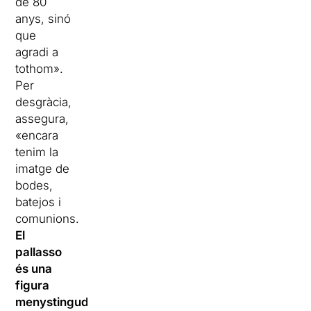
de 80
anys, sinó
que
agradi a
tothom».
Per
desgràcia,
assegura,
«encara
tenim la
imatge de
bodes,
batejos i
comunions.
El
pallasso
és una
figura
menystinguda,