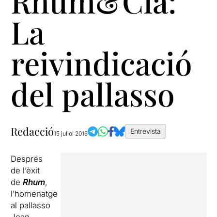
Rhum&Cia:
La
reivindicació
del pallasso
Redacció
Entrevista
15 juliol 2016
Després
de l’èxit
de
Rhum
,
l’homenatge
al pallasso