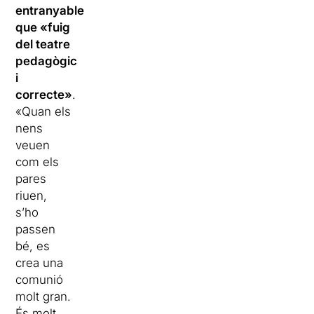
entranyable
que «fuig
del teatre
pedagògic
i
correcte»
.
«Quan els
nens
veuen
com els
pares
riuen,
s’ho
passen
bé, es
crea una
comunió
molt gran.
És molt