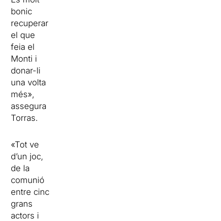
bonic
recuperar
el que
feia el
Monti i
donar-li
una volta
més»,
assegura
Torras.
«Tot ve
d’un joc,
de la
comunió
entre cinc
grans
actors i