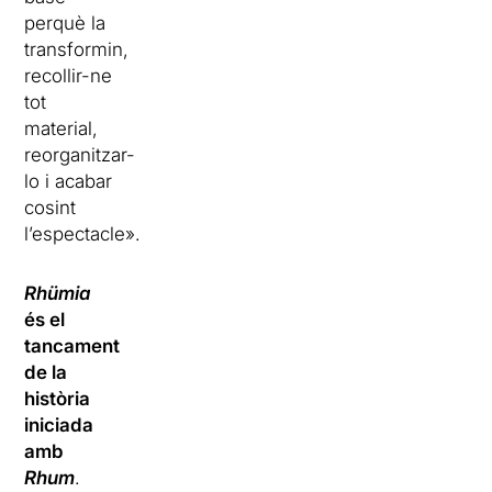
perquè la
transformin,
recollir-ne
tot
material,
reorganitzar-
lo i acabar
cosint
l’espectacle».
Rhümia
és el
tancament
de la
història
iniciada
amb
Rhum
.