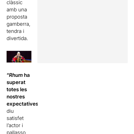
clàssic
amb una
proposta
gamberra,
tendra i
divertida.
“
Rhum
ha
superat
totes les
nostres
expectatives
»,
diu
satisfet
l’actor i
pallasso