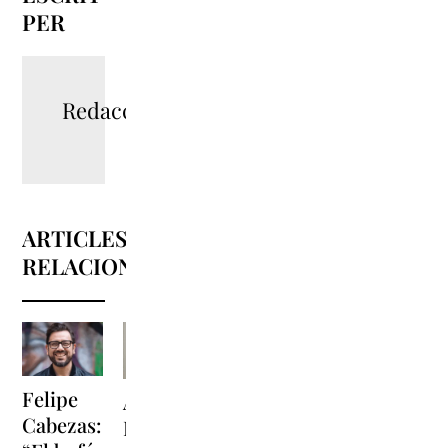
PER
Redacció
ARTICLES
RELACIONATS
Jaume
Felipe
Abián
Viñas:
Cabezas:
Díaz: “No
“La