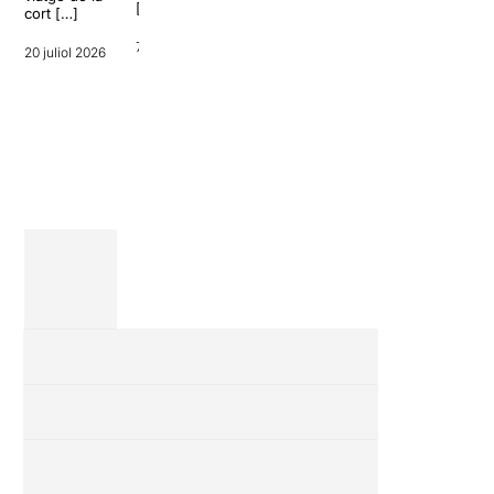
[…]
cort […]
memòria,
comèdia i
7 juliol 2026
musical,
20 juliol 2026
amb títols
com La
filla del
mar o Las
trece. […]
6 juliol 2026