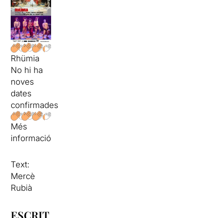
Rhümia
No hi ha
noves
dates
confirmades
Més
informació
Text:
Mercè
Rubià
ESCRIT