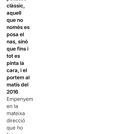
clàssic,
aquell
que no
només es
posa el
nas, sinó
que fins i
tot es
pinta la
cara, i el
portem al
matís del
2016
.
Empenyem
en la
mateixa
direcció
que ho