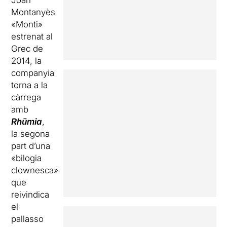
Joan
Montanyès
«Monti»
estrenat al
Grec de
2014, la
companyia
torna a la
càrrega
amb
Rhümia
,
la segona
part d’una
«bilogia
clownesca»
que
reivindica
el
pallasso