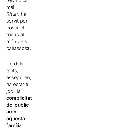
reivindica
mai.
Rhum
ha
servit per
posar el
focus al
món dels
pallassos».
Un dels
èxits,
asseguren,
ha estat el
joc i la
complicitat
del públic
amb
aquesta
família