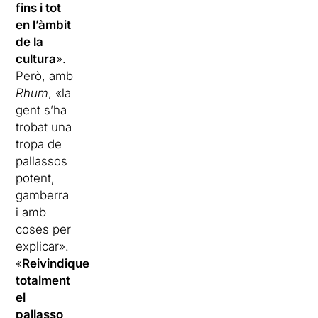
fins i tot
en l’àmbit
de la
cultura
».
Però, amb
Rhum
, «la
gent s’ha
trobat una
tropa de
pallassos
potent,
gamberra
i amb
coses per
explicar».
«
Reivindiquem
totalment
el
pallasso