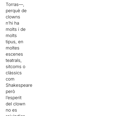
Torras—,
perquè de
clowns
n’hi ha
molts i de
molts
tipus, en
moltes
escenes
teatrals,
sitcoms o
clàssics
com
Shakespeare,
però
l’esperit
del clown
no es