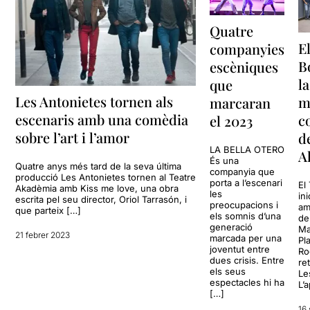
Quatre
E
companyies
B
escèniques
l
que
Les Antonietes tornen als
m
marcaran
escenaris amb una comèdia
c
el 2023
sobre l’art i l’amor
d
LA BELLA OTERO
A
És una
Quatre anys més tard de la seva última
companyia que
producció Les Antonietes tornen al Teatre
porta a l’escenari
El
Akadèmia amb Kiss me love, una obra
les
in
escrita pel seu director, Oriol Tarrasón, i
preocupacions i
am
que parteix […]
els somnis d’una
de
generació
Ma
21 febrer 2023
marcada per una
Pl
joventut entre
Ro
dues crisis. Entre
re
els seus
Le
espectacles hi ha
L’
[…]
16