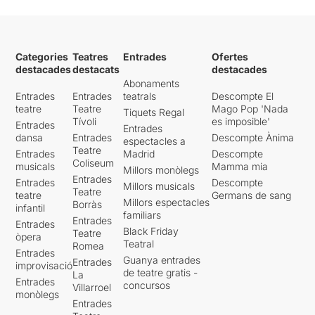
Categories
Teatres
Entrades
Ofertes
destacades
destacats
destacades
Abonaments
Entrades
Entrades
teatrals
Descompte El
teatre
Teatre
Mago Pop 'Nada
Tiquets Regal
Tívoli
es imposible'
Entrades
Entrades
dansa
Entrades
Descompte Ànima
espectacles a
Teatre
Entrades
Madrid
Descompte
Coliseum
musicals
Mamma mia
Millors monòlegs
Entrades
Entrades
Descompte
Millors musicals
Teatre
teatre
Germans de sang
Millors espectacles
Borràs
infantil
familiars
Entrades
Entrades
Black Friday
Teatre
òpera
Teatral
Romea
Entrades
Guanya entrades
Entrades
improvisació
de teatre gratis -
La
Entrades
concursos
Villarroel
monòlegs
Entrades