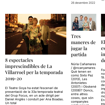
26 desembre 2022
Tres
E
maneres de
e
jugar la
i
partida
8 espectacles
d
Núria Cañamares
imprescindibles de La
/ @ncanyamares
Fo
Villarroel per la temporada
Què tenen en
no
comú Sixto Paz
2019-20
19
(2013), Les
co
Antonietes
de
(2007) i Obskené
El Teatre Goya ha estat l’escenari de
im
(2008)? Doncs,
presentació de la 33a temporada teatral
dr
entre altres
del Grup Focus, en un acte dirigit per
mo
coses, que són
Daniel Anglès i conduït per Ana Boadas.
En
companyies
Un total
es