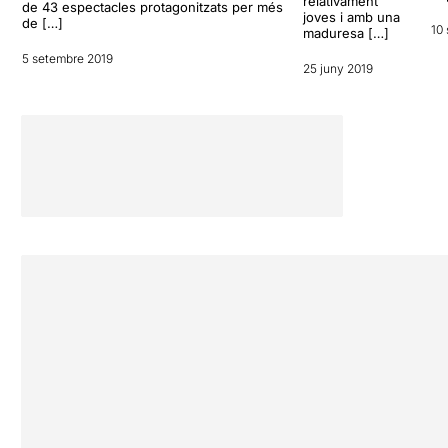
relativament
de 43 espectacles protagonitzats per més
joves i amb una
de […]
10
maduresa […]
5 setembre 2019
25 juny 2019