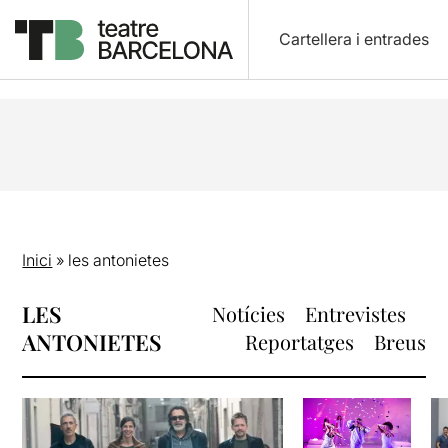
Cartellera i entrades
Inici
»
les antonietes
LES
Notícies
Entrevistes
ANTONIETES
Reportatges
Breus