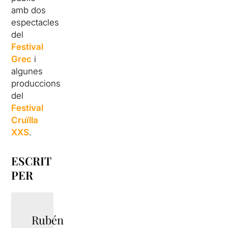
amb dos
espectacles
del
Festival
Grec
i
algunes
produccions
del
Festival
Cruïlla
XXS
.
ESCRIT
PER
Rubén
TWITTER