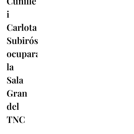
Cunillé
i
Carlota
Subirós
ocuparan
la
Sala
Gran
del
TNC