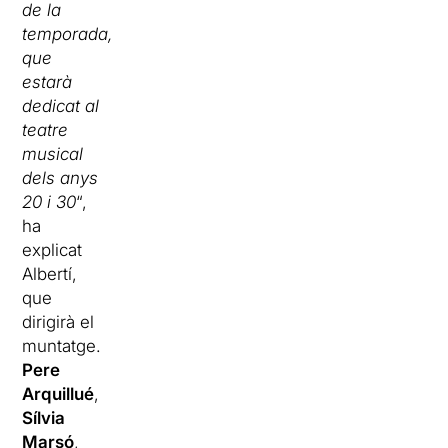
de la
temporada,
que
estarà
dedicat al
teatre
musical
dels anys
20 i 30
“,
ha
explicat
Albertí,
que
dirigirà el
muntatge.
Pere
Arquillué
,
Sílvia
Marsó
,