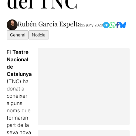
del TNC
Rubén Garcia Espelta
22 juny 2020
General
Notícia
El
Teatre
Nacional
de
Catalunya
(TNC) ha
donat a
conèixer
alguns
noms que
formaran
part de la
seva nova