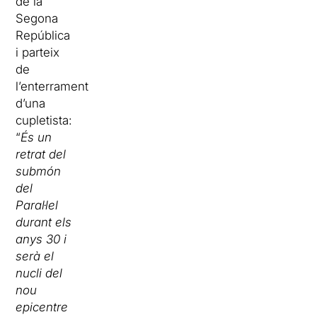
de la
Segona
República
i parteix
de
l’enterrament
d’una
cupletista:
“
És un
retrat del
submón
del
Paral·lel
durant els
anys 30 i
serà el
nucli del
nou
epicentre