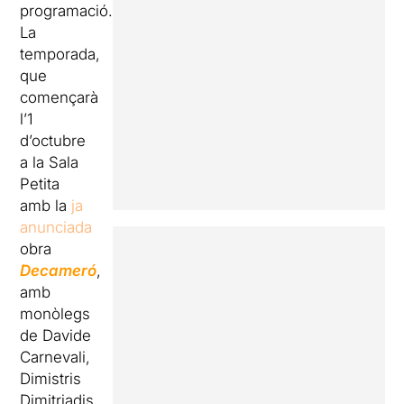
programació.
La
temporada,
que
començarà
l’1
d’octubre
a la Sala
Petita
amb la
ja
anunciada
obra
Decameró
,
amb
monòlegs
de Davide
Carnevali,
Dimistris
Dimitriadis