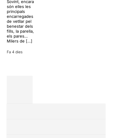
per
Sovint, encara
teatre musical,
desconnectar
són elles les
arribarà al
de la rutina,
principals
Teatre Apolo
però una
encarregades
del 17 al […]
conversa
de vetllar pel
inoportuna pot
benestar dels
27 juliol 2026
convertir unes
fills, la parella,
vacances entre
els pares…
amics en una
Milers de […]
revisió completa
de […]
Fa 4 dies
28 juliol 2026