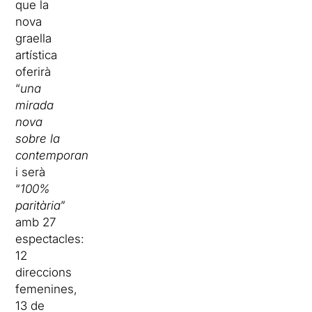
que la
nova
graella
artística
oferirà
“
una
mirada
nova
sobre la
contemporaneïtat
”
i serà
“
100%
paritària
”
amb 27
espectacles:
12
direccions
femenines,
13 de