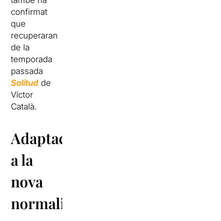
també ha
confirmat
que
recuperaran
de la
temporada
passada
Solitud
de
Víctor
Català.
Adaptació
a la
nova
normalitat