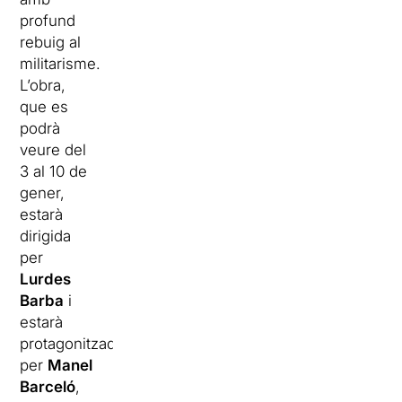
profund
rebuig al
militarisme.
L’obra,
que es
podrà
veure del
3 al 10 de
gener,
estarà
dirigida
per
Lurdes
Barba
i
estarà
protagonitzada
per
Manel
Barceló
,