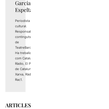
Garcia
Espelta
Periodista i gestor
cultural.
Responsable de
continguts editorials
de
TeatreBarcelona.com
Ha treballat a mitjans
com Catalunya
Ràdio, El Periódico
de Catalunya, La
Xarxa, Ràdio 4 o
Rac1.
ARTICLES