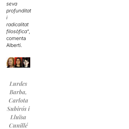
seva
profunditat
i
radicalitat
filosòfica
“,
comenta
Albertí.
Lurdes
Barba,
Carlota
Subirós i
Lluïsa
Cunillé