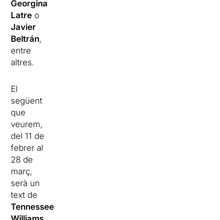
Georgina
Latre
o
Javier
Beltrán
,
entre
altres.
El
següent
que
veurem,
del 11 de
febrer al
28 de
març,
serà un
text de
Tennessee
Williams