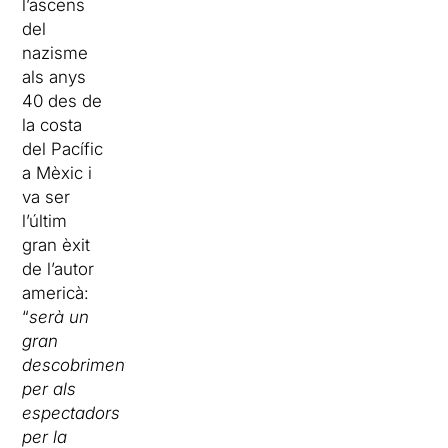
l’ascens
del
nazisme
als anys
40 des de
la costa
del Pacífic
a Mèxic i
va ser
l’últim
gran èxit
de l’autor
americà:
“
serà un
gran
descobriment
per als
espectadors
per la