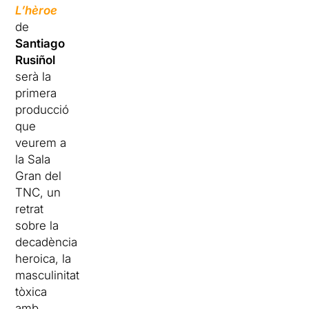
L’hèroe
de
Santiago
Rusiñol
serà la
primera
producció
que
veurem a
la Sala
Gran del
TNC, un
retrat
sobre la
decadència
heroica, la
masculinitat
tòxica
amb