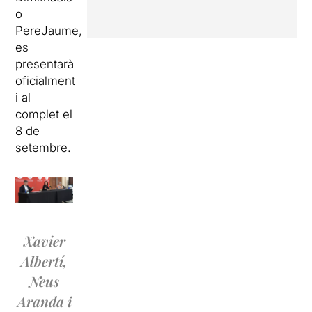
o
PereJaume,
es
presentarà
oficialment
i al
complet el
8 de
setembre.
Xavier
Albertí,
Neus
Aranda i