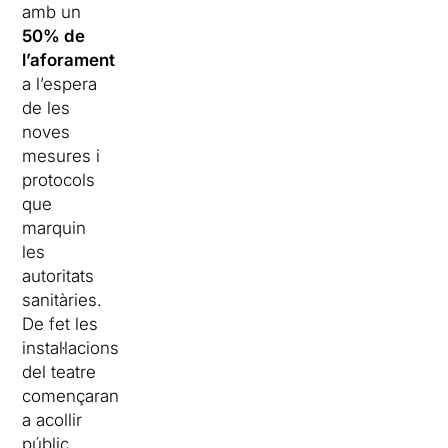
amb un
50% de
l’aforament
a l’espera
de les
noves
mesures i
protocols
que
marquin
les
autoritats
sanitàries.
De fet les
instal·lacions
del teatre
començaran
a acollir
públic