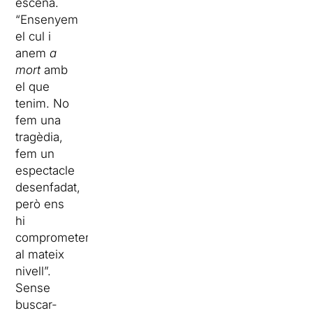
escena.
“Ensenyem
el cul i
anem
a
mort
amb
el que
tenim. No
fem una
tragèdia,
fem un
espectacle
desenfadat,
però ens
hi
comprometem
al mateix
nivell”.
Sense
buscar-