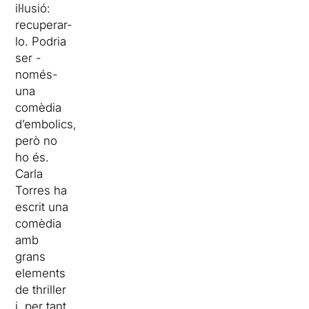
il·lusió:
recuperar-
lo. Podria
ser -
només-
una
comèdia
d’embolics,
però no
ho és.
Carla
Torres ha
escrit una
comèdia
amb
grans
elements
de thriller
i, per tant,