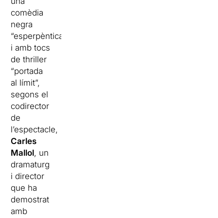
una
comèdia
negra
“esperpèntica”
i amb tocs
de thriller
“portada
al límit”,
segons el
codirector
de
l’espectacle,
Carles
Mallol
, un
dramaturg
i director
que ha
demostrat
amb