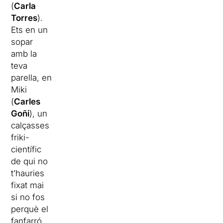
(
Carla
Torres
).
Ets en un
sopar
amb la
teva
parella, en
Miki
(
Carles
Goñi
), un
calçasses
friki-
científic
de qui no
t’hauries
fixat mai
si no fos
perquè el
fanfarró