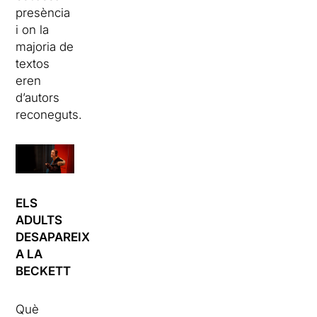
presència
i on la
majoria de
textos
eren
d’autors
reconeguts.
ELS
ADULTS
DESAPAREIXEN
A LA
BECKETT
Què