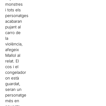
monstres
i tots els
personatges
acabaran
pujant al
carro de
la
violència,
afegeix
Mallol al
relat. El
cos i el
congelador
on està
guardat,
seran un
personatge
més en