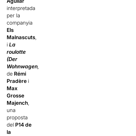
Aguilar
interpretada
per la
companyia
Els
Malnascuts
,
i
La
roulotte
(Der
Wohnwagen)
de
Rémi
Pradère
i
Max
Grosse
Majench
,
una
proposta
del
P14 de
la