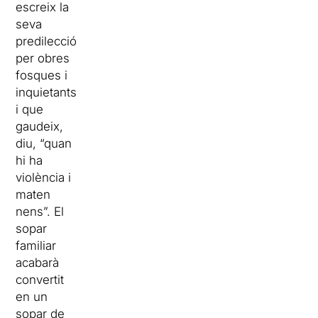
escreix la
seva
predilecció
per obres
fosques i
inquietants
i que
gaudeix,
diu, “quan
hi ha
violència i
maten
nens”. El
sopar
familiar
acabarà
convertit
en un
sopar de