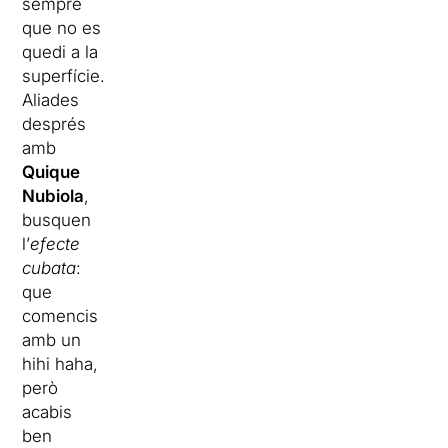
sempre
que no es
quedi a la
superfície.
Aliades
després
amb
Quique
Nubiola
,
busquen
l’
efecte
cubata
:
que
comencis
amb un
hihi haha,
però
acabis
ben