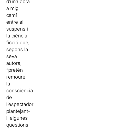
d’una obra
a mig
camí
entre el
suspens i
la ciència
ficció que,
segons la
seva
autora,
“pretén
remoure
la
consciència
de
l’espectador
plantejant-
li algunes
qüestions