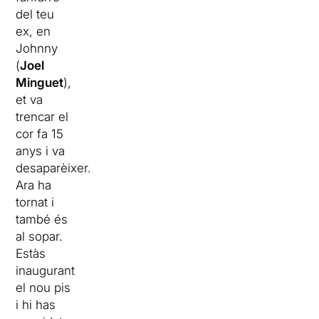
del teu
ex, en
Johnny
(
Joel
Minguet
),
et va
trencar el
cor fa 15
anys i va
desaparèixer.
Ara ha
tornat i
també és
al sopar.
Estàs
inaugurant
el nou pis
i hi has