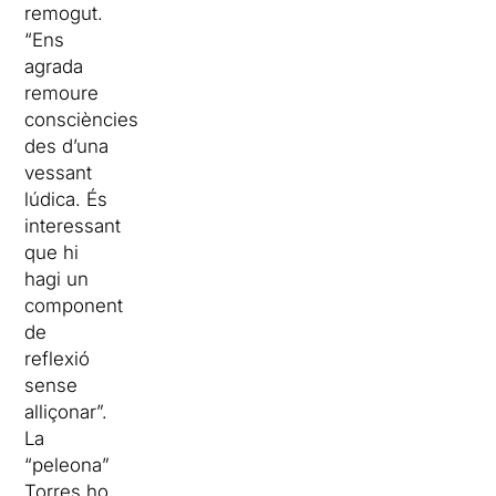
remogut.
“Ens
agrada
remoure
consciències
des d’una
vessant
lúdica. És
interessant
que hi
hagi un
component
de
reflexió
sense
alliçonar”.
La
“peleona”
Torres ho