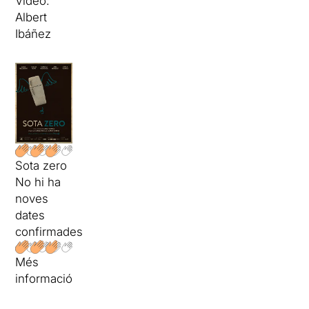
Vídeo:
Albert
Ibáñez
Sota zero
No hi ha
noves
dates
confirmades
Més
informació