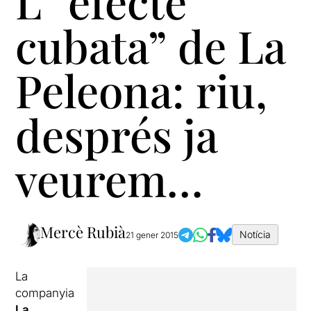
L'”efecte
cubata” de La
Peleona: riu,
després ja
veurem…
Mercè Rubià
Notícia
21 gener 2015
La
companyia
La