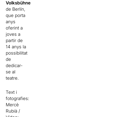
Volksbühne
de Berlín,
que porta
anys
oferint a
joves a
partir de
14 anys la
possibilitat
de
dedicar-
se al
teatre.
Text i
fotografies:
Mercè
Rubià /