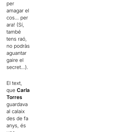
per
amagar el
cos… per
ara! (Sí,
també
tens raó,
no podràs
aguantar
gaire el
secret…).
El text,
que
Carla
Torres
guardava
al calaix
des de fa
anys, és