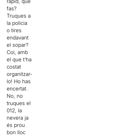
ràpid, què
fas?
Truques a
la policia
o tires
endavant
el sopar?
Coi, amb
el que t’ha
costat
organitzar-
lo! Ho has
encertat.
No, no
truques el
012, la
nevera ja
és prou
bon lloc