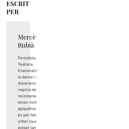
ESCRIT
PER
Mercè
TWITTER
Rubià
Periodista.
Teatrera.
Enamorant-me de
la dansa i el circ.
Advertència: Si la
majoria de
recomanacions
tenen molts
aplaudiments no
és per falta de
criteri (que
potser també),