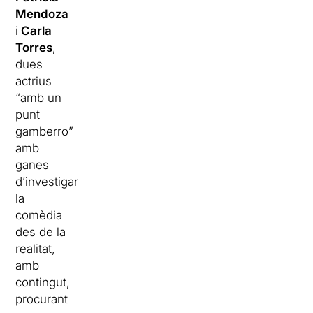
Mendoza
i
Carla
Torres
,
dues
actrius
“amb un
punt
gamberro”
amb
ganes
d’investigar
la
comèdia
des de la
realitat,
amb
contingut,
procurant