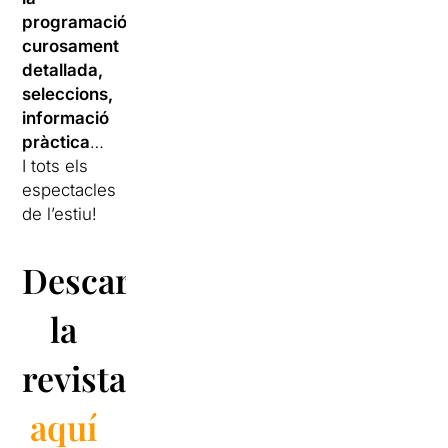
programació
curosament
detallada,
seleccions,
informació
pràctica
…
I tots els
espectacles
de l’estiu!
Descarrega
la
revista
aquí