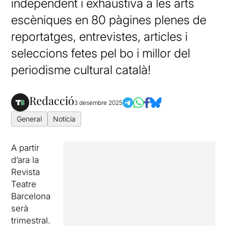
independent i exhaustiva a les arts
escèniques en 80 pàgines plenes de
reportatges, entrevistes, articles i
seleccions fetes pel bo i millor del
periodisme cultural català!
Redacció
3 desembre 2025
General
Notícia
A partir
d’ara la
Revista
Teatre
Barcelona
serà
trimestral.