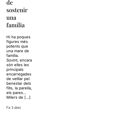
de
Barcelona
replantejar
sostenir
tota una
La música
una
vida
tornarà a
família
omplir la casa
dels Von
Sol, platja,
Trapp.
còctels i un
Hi ha poques
Sonrisas y
resort
figures més
lágrimas, un
paradisíac.
potents que
dels grans
L’escenari
una mare de
clàssics de la
sembla perfecte
família.
història del
per
Sovint, encara
teatre musical,
desconnectar
són elles les
arribarà al
de la rutina,
principals
Teatre Apolo
però una
encarregades
del 17 al […]
conversa
de vetllar pel
inoportuna pot
benestar dels
27 juliol 2026
convertir unes
fills, la parella,
vacances entre
els pares…
amics en una
Milers de […]
revisió completa
de […]
Fa 3 dies
28 juliol 2026