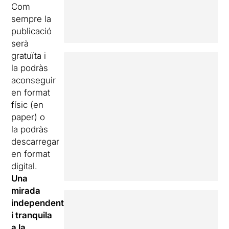
Com
sempre la
publicació
serà
gratuïta i
la podràs
aconseguir
en format
físic (en
paper) o
la podràs
descarregar
en format
digital.
Una
mirada
independent
i tranquila
a la