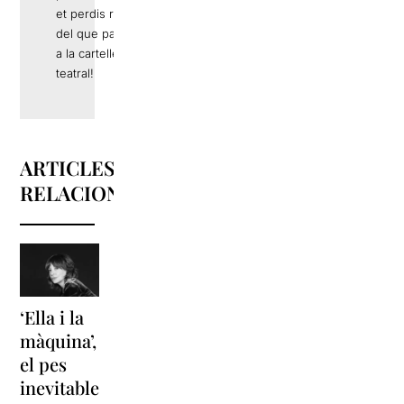
et perdis res
del que passa
a la cartellera
teatral!
ARTICLES
RELACIONATS
‘Ella i la
‘Sonrisas
Unes
màquina’,
y
vacances a
el pes
lágrimas’
‘Cancun’
inevitable
torna a
per