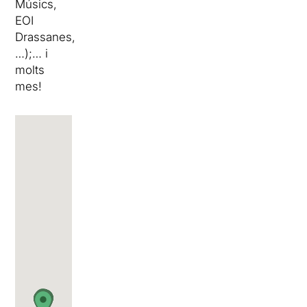
Músics,
EOI
Drassanes,
…);… i
molts
mes!