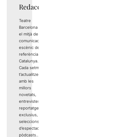
Redacció
Teatre
Barcelona és
el mitjà de
comunicació
escènic de
referència a
Catalunya.
Cada setmana
t’actualitzem
amb les
millors
novetats,
entrevistes,
reportatges
exclusius,
seleccions
d’espectacles,
pòdcasts… No