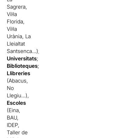
Sagrera,
Vil·la
Florida,
Vil·la
Urània, La
Lleialtat
Santsenca…);
Universitats
;
Biblioteques
;
Llibreries
(Abacus,
No
Llegiu…),
Escoles
(Eina,
BAU,
IDEP,
Taller de