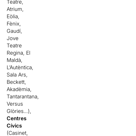
Teatre,
Atrium,
Eòlia,
Fènix,
Gaudí,
Jove
Teatre
Regina, El
Maldà,
L’Autèntica,
Sala Ars,
Beckett,
Akadèmia,
Tantarantana,
Versus
Glòries…),
Centres
Cívics
(Casinet,