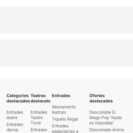
Categories
Teatres
Entrades
Ofertes
destacades
destacats
destacades
Abonaments
Entrades
Entrades
teatrals
Descompte El
teatre
Teatre
Mago Pop 'Nada
Tiquets Regal
Tívoli
es imposible'
Entrades
Entrades
dansa
Entrades
Descompte Ànima
espectacles a