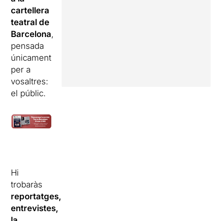
cartellera
teatral de
Barcelona
,
pensada
únicament
per a
vosaltres:
el públic.
Hi
trobaràs
reportatges,
entrevistes,
la