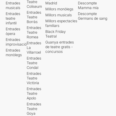
Teatre
Entrades
Madrid
Descompte
Coliseum
musicals
Mamma mia
Millors monòlegs
Entrades
Entrades
Descompte
Millors musicals
Teatre
teatre
Germans de sang
Millors espectacles
Borràs
infantil
familiars
Entrades
Entrades
Black Friday
Teatre
òpera
Teatral
Romea
Entrades
Guanya entrades
Entrades
improvisació
de teatre gratis -
La
Entrades
concursos
Villarroel
monòlegs
Entrades
Teatre
Condal
Entrades
Teatre
Victòria
Entrades
Teatre
Apolo
Entrades
Teatre
Goya