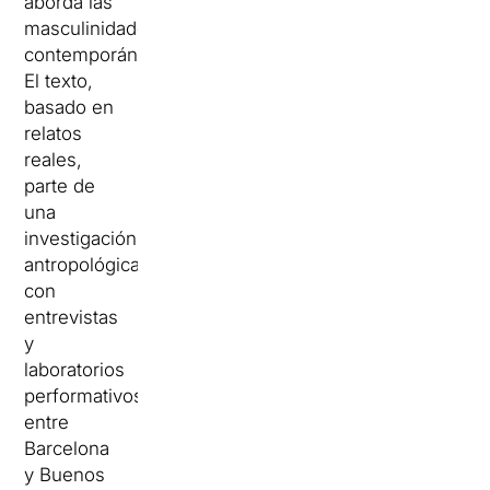
aborda las
masculinidades
contemporáneas.
El texto,
basado en
relatos
reales,
parte de
una
investigación
antropológica
con
entrevistas
y
laboratorios
performativos
entre
Barcelona
y Buenos