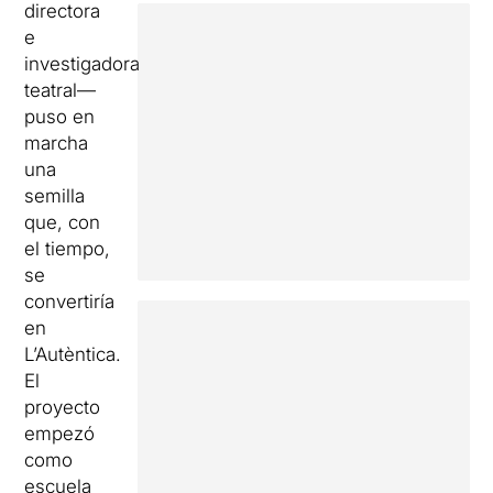
directora
e
investigadora
teatral—
puso en
marcha
una
semilla
que, con
el tiempo,
se
convertiría
en
L’Autèntica.
El
proyecto
empezó
como
escuela