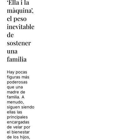
‘Ella i la
'Sonrisas
Unas
màquina’,
y
vacaciones
el peso
lágrimas'
en
inevitable
vuelve a
'Cancun'
de
Barcelona
para
sostener
replantear
La música
una
toda una
volverá a
familia
llenar la casa
vida
de los Von
Trapp.
Hay pocas
Sonrisas y
Sol, playa,
figuras más
lágrimas, uno
cócteles y un
poderosas
de los
resort
que una
grandes
paradisíaco. El
madre de
clásicos de la
escenario
familia. A
historia del
parece
menudo,
teatro musical,
perfecto para
siguen siendo
llegará al
desconectar de
ellas las
Teatre Apolo
la rutina, pero
principales
del […]
una
encargadas
conversación
de velar por
inoportuna
27 julio 2026
el bienestar
puede
de los hijos,
convertir unas