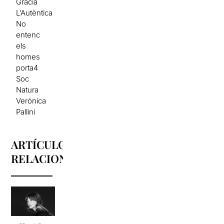
Gràcia
L’Autèntica
No
entenc
els
homes
porta4
Soc
Natura
Verónica
Pallini
ARTÍCULOS
RELACIONADOS