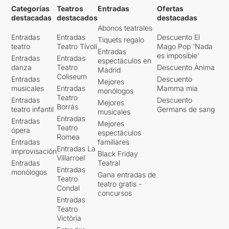
Categorías
Teatros
Entradas
Ofertas
destacadas
destacados
destacadas
Abonos teatrales
Entradas
Entradas
Descuento El
Tiquets regalo
teatro
Teatro Tívoli
Mago Pop 'Nada
Entradas
es imposible'
Entradas
Entradas
espectáculos en
danza
Teatro
Descuento Ànima
Madrid
Coliseum
Entradas
Descuento
Mejores
musicales
Entradas
Mamma mia
monólogos
Teatro
Entradas
Descuento
Mejores
Borrás
teatro infantil
Germans de sang
musicales
Entradas
Entradas
Mejores
Teatro
ópera
espectáculos
Romea
Entradas
familiares
Entradas La
improvisación
Black Friday
Villarroel
Entradas
Teatral
Entradas
monólogos
Gana entradas de
Teatro
teatro gratis -
Condal
concursos
Entradas
Teatro
Victòria