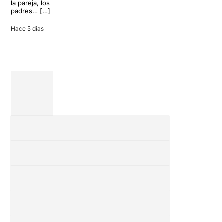
la pareja, los
vacaciones
padres… […]
entre amigos
en una revisión
Hace 5 dias
completa […]
28 julio 2026