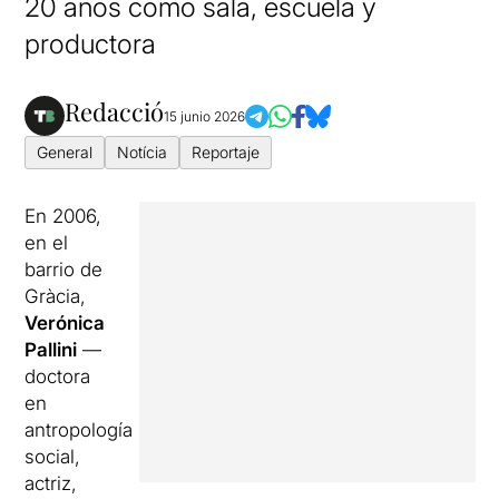
20 años como sala, escuela y
productora
Redacció
15 junio 2026
General
Notícia
Reportaje
En 2006,
en el
barrio de
Gràcia,
Verónica
Pallini
—
doctora
en
antropología
social,
actriz,