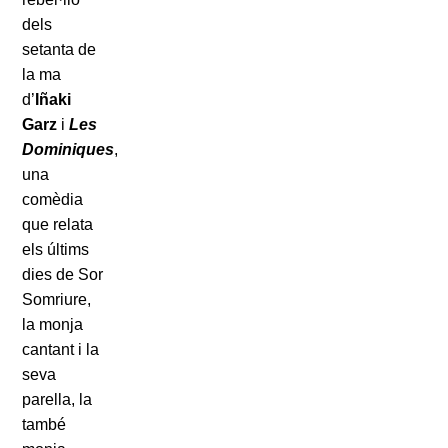
dels
setanta de
la ma
d’
Iñaki
Garz
i
Les
Dominiques
,
una
comèdia
que relata
els últims
dies de Sor
Somriure,
la monja
cantant i la
seva
parella, la
també