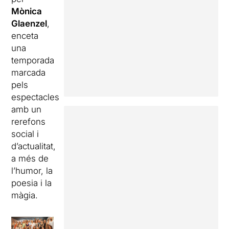
Mònica
Glaenzel
,
enceta
una
temporada
marcada
pels
espectacles
amb un
rerefons
social i
d’actualitat,
a més de
l’humor, la
poesia i la
màgia.