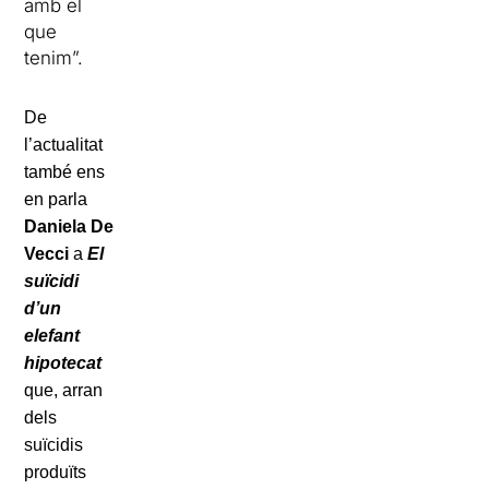
amb el
que
tenim”.
De
l’actualitat
també ens
en parla
Daniela De
Vecci
a
El
suïcidi
d’un
elefant
hipotecat
que, arran
dels
suïcidis
produïts