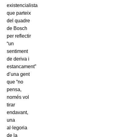
existencialista
que parteix
del quadre
de Bosch
per reflectir
“un
sentiment
de deriva i
estancament”
d’una gent
que “no
pensa,
només vol
tirar
endavant,
una
al·legoria
de la