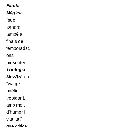
Flauta
Màgica
(que
tornarà
també a
finals de
temporada),
ens
presenten
Triologia
MozArt
, un
“viatge
poètic
trepidant,
amb molt
d’humor i
vitalitat”
que critica