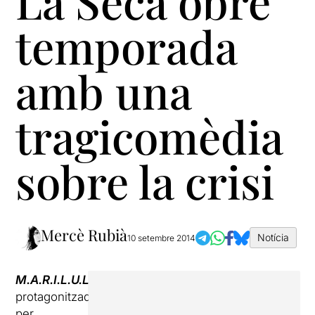
La Seca obre
temporada
amb una
tragicomèdia
sobre la crisi
Mercè Rubià
Notícia
10 setembre 2014
M.A.R.I.L.U.L.A
,
protagonitzada
per