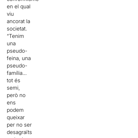
en el qual
viu
ancorat la
societat.
“Tenim
una
pseudo-
feina, una
pseudo-
família…
tot és
semi,
però no
ens
podem
queixar
per no ser
desagraïts