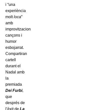
i “una
experiència
molt
loca
”
amb
improvitzacions,
cançons i
humor
esbojarrat.
Compartiran
cartell
durant el
Nadal amb
la
premiada
Dei Furbi
,
que
després de
l’èxit de
La