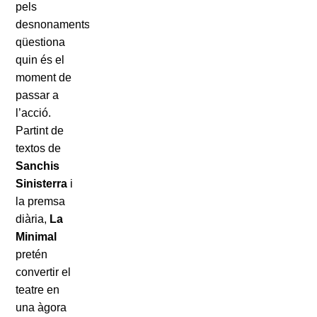
pels
desnonaments,
qüestiona
quin és el
moment de
passar a
l’acció.
Partint de
textos de
Sanchis
Sinisterra
i
la premsa
diària,
La
Minimal
pretén
convertir el
teatre en
una àgora