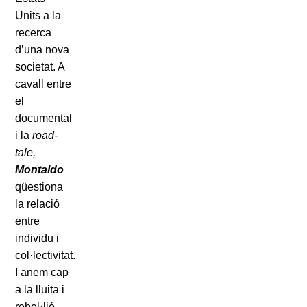
Units a la
recerca
d’una nova
societat. A
cavall entre
el
documental
i la
road-
tale,
Montaldo
qüestiona
la relació
entre
individu i
col·lectivitat.
I anem cap
a la lluita i
rebel·lió