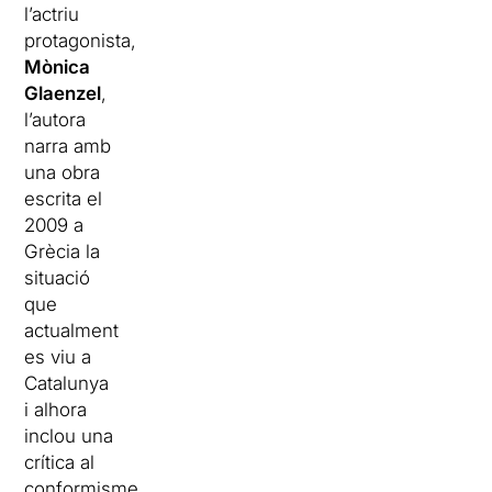
l’actriu
protagonista,
Mònica
Glaenzel
,
l’autora
narra amb
una obra
escrita el
2009 a
Grècia la
situació
que
actualment
es viu a
Catalunya
i alhora
inclou una
crítica al
conformisme