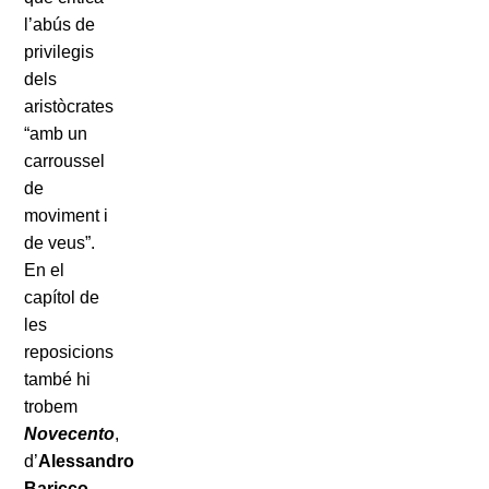
l’abús de
privilegis
dels
aristòcrates
“amb un
carroussel
de
moviment i
de veus”.
En el
capítol de
les
reposicions
també hi
trobem
Novecento
,
d’
Alessandro
Baricco
,