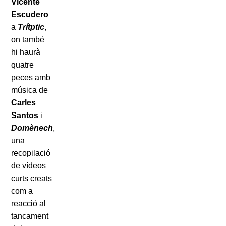
Vicente
Escudero
a
Trítptic
,
on també
hi haurà
quatre
peces amb
música de
Carles
Santos
i
Domènech
,
una
recopilació
de vídeos
curts creats
com a
reacció al
tancament