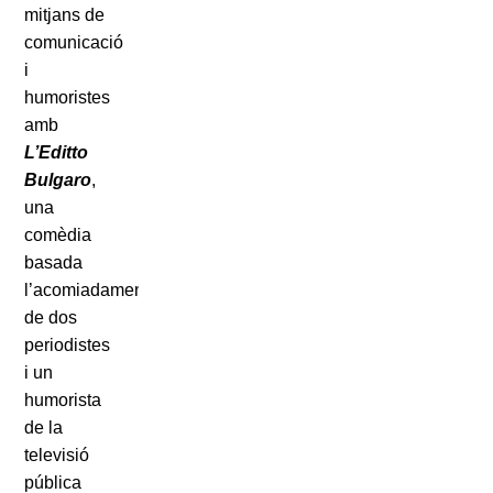
mitjans de
comunicació
i
humoristes
amb
L’Editto
Bulgaro
,
una
comèdia
basada
l’acomiadament
de dos
periodistes
i un
humorista
de la
televisió
pública