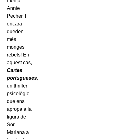
monja
Annie
Pecher. I
encara
queden
més
monges
rebels! En
aquest cas,
Cartes
portugueses
,
un thriller
psicològic
que ens
apropa a la
figura de
Sor
Mariana a