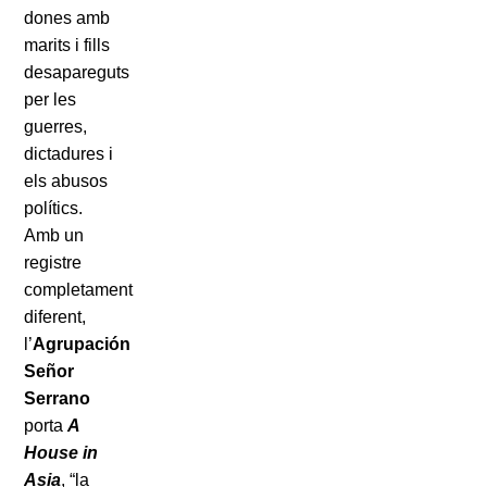
dones amb
marits i fills
desapareguts
per les
guerres,
dictadures i
els abusos
polítics.
Amb un
registre
completament
diferent,
l’
Agrupación
Señor
Serrano
porta
A
House in
Asia
, “la