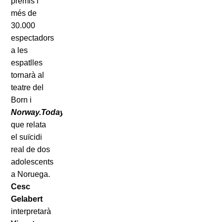
premis i
més de
30.000
espectadors
a les
espatlles
tornarà al
teatre del
Born i
Norway.Today
,
que relata
el suïcidi
real de dos
adolescents
a Noruega.
Cesc
Gelabert
interpretarà