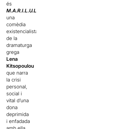
és
M.A.R.I.L.U.L.A
,
una
comèdia
existencialista
de la
dramaturga
grega
Lena
Kitsopoulou
que narra
la crisi
personal,
social i
vital d’una
dona
deprimida
i enfadada
amb ella