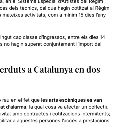
nya, en el Sistema Especial d’Artistes del Règim
 cas dels tècnics, cal que hagin cotitzat al Règim
s mateixes activitats, com a mínim 15 dies l’any
ngut cap classe d’ingressos, entre els dies 14
s no hagin superat conjuntament l’import del
 perduts a Catalunya en dos
 rau en el fet que
les arts escèniques es van
tat d’alarma
, la qual cosa va afectar un col·lectiu
ivitat amb contractes i cotitzacions intermitents;
acilitar a aquestes persones l’accés a prestacions