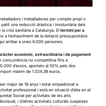
reballadors i treballadores per compte propi o
 patit una reducció dràstica i involuntària dels
a crisi sanitària a Catalunya. El
termini per a
ns a l’exhauriment de la dotació pressupostària
gui arribar a unes 6.000 persones.
caràcter econòmic, extraordinària i de pagament
e concurrència no competitiva fins a
0.000 d’euros, aportats al 50% pels dos
 import màxim de 1.024,38 euros.
ser major de 18 anys i estar empadronat a
ivitat professional i està en situació d’alta en el
etat Social per activitats de les arts
ovisual, i d’altres activitats culturals suspeses