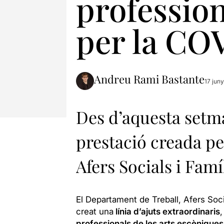
profession
per la CO
Andreu Rami Bastante
17 jun
Des d’aquesta setman
prestació creada pe
Afers Socials i Famí
El Departament de Treball, Afers Soci
creat una
línia d’ajuts extraordinaris
professionals de les arts escèniques, 