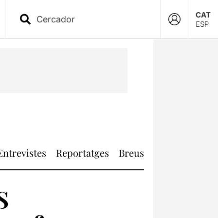
CAT
ESP
Entrevistes
Reportatges
Breus
s