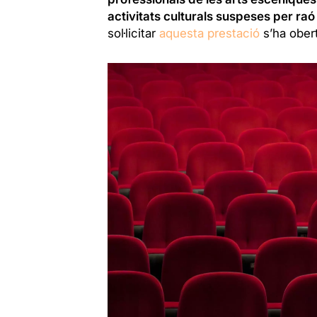
activitats culturals suspeses per raó
sol·licitar
aquesta prestació
s’ha ober