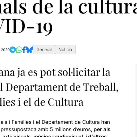
als de la cultur
VID-19
General
Notícia
y 2020
a ja es pot sol·licitar la
l Departament de Treball,
lies i el de Cultura
als i Famílies i el Departament de Cultura han
, pressupostada amb 5 milions d’euros
, per als
arts visuals, música i audiovisual, i d’altres