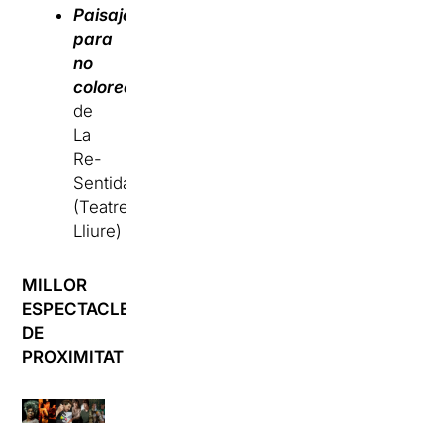
Paisajes
para
no
colorear
de
La
Re-
Sentida
(Teatre
Lliure)
MILLOR
ESPECTACLE
DE
PROXIMITAT