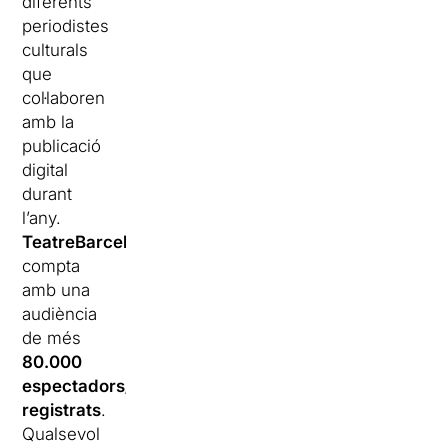
diferents
periodistes
culturals
que
col·laboren
amb la
publicació
digital
durant
l’any.
TeatreBarcelona.com
compta
amb una
audiència
de més
80.000
espectadors/es
registrats
.
Qualsevol