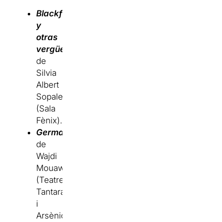
Blackface
y
otras
vergüenzas
de
Silvia
Albert
Sopale
(Sala
Fènix).
Germanes
de
Wajdi
Mouawad
(Teatre
Tantarantana
i
Arsènic