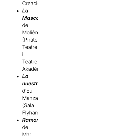
Creacions)
La
Mascarada
de
Molière
(Pirates
Teatre
i
Teatre
Akadèmia)
Lo
nuestro
d’Eu
Manzanares
(Sala
Flyhard)
Ramon
de
Mar