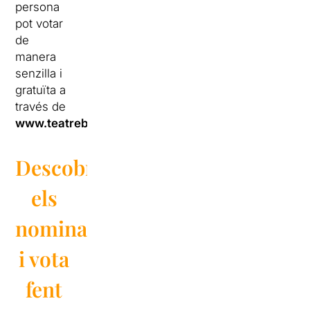
persona
pot votar
de
manera
senzilla i
gratuïta a
través de
www.teatrebarcelona.com
.
Descobreix
els
nominats
i vota
fent