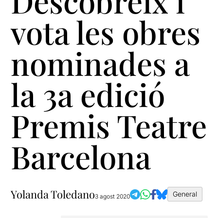
Descobreix i
vota les obres
nominades a
la 3a edició
Premis Teatre
Barcelona
Yolanda Toledano
General
3 agost 2020