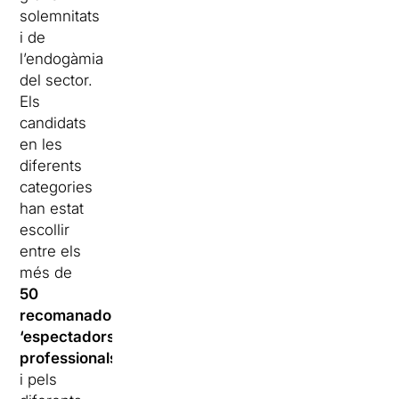
solemnitats
i de
l’endogàmia
del sector.
Els
candidats
en les
diferents
categories
han estat
escollir
entre els
més de
50
recomanadors/es
‘espectadors/es
professionals’
i pels