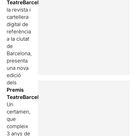
TeatreBarcelona.com
,
la revista i
cartellera
digital de
referència
a la ciutat
de
Barcelona,
presenta
una nova
edició
dels
Premis
TeatreBarcelona
.
Un
certamen,
que
compleix
3 anys de