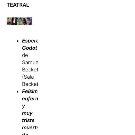
TEATRAL
Esperant
Godot
de
Samuel
Beckett
(Sala
Beckett)
Feísima
enfermedad
y
muy
triste
muerte
de