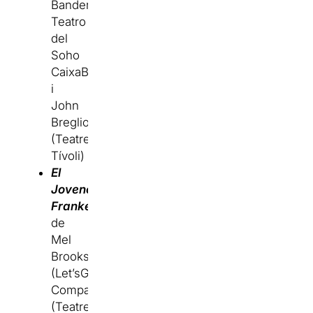
Banderas,
Teatro
del
Soho
CaixaBank
i
John
Breglio)
(Teatre
Tívoli)
El
Jovencito
Frankenstein
de
Mel
Brooks
(Let’sGo
Company)
(Teatre