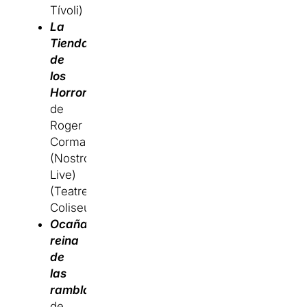
Tívoli)
La
Tienda
de
los
Horrores
de
Roger
Corman
(Nostromo
Live)
(Teatre
Coliseum)
Ocaña,
reina
de
las
ramblas
de