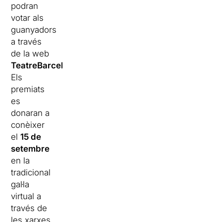
podran
votar als
guanyadors
a través
de la web
TeatreBarcelona.com
.
Els
premiats
es
donaran a
conèixer
el
15 de
setembre
en la
tradicional
gal·la
virtual a
través de
les xarxes