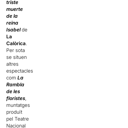
triste
muerte
de la
reina
Isabel
de
La
Calòrica
.
Per sota
se situen
altres
espectacles
com
La
Rambla
de les
floristes
,
muntatges
produït
pel Teatre
Nacional