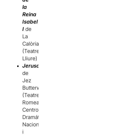
la
Reina
Isabel
I
de
La
Calòria
(Teatre
Lliure)
J
erusalem
de
Jez
Butterworth
(Teatre
Romea,
Centro
Dramático
Nacional
i