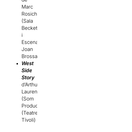
Marc
Rosich
(Sala
Beckett
i
Escenari
Joan
Brossa)
West
Side
Story
d’Arthur
Laurens
(Som
Produce)
(Teatre
Tívoli)