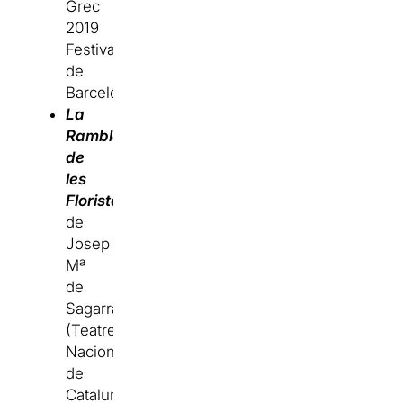
Grec
2019
Festival
de
Barcelona).
La
Rambla
de
les
Floristes
de
Josep
Mª
de
Sagarra
(Teatre
Nacional
de
Catalunya).