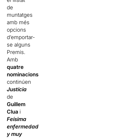
el llistat
de
muntatges
amb més
opcions
d’emportar-
se alguns
Premis.
Amb
quatre
nominacions
continúen
Justícia
de
Guillem
Clua
i
Feísima
enfermedad
y muy