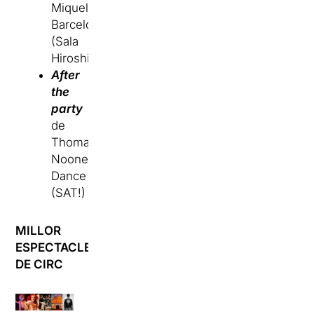
Miquel
Barcelona
(Sala
Hiroshima)
After
the
party
de
Thomas
Noone
Dance
(SAT!)
MILLOR
ESPECTACLE
DE CIRC