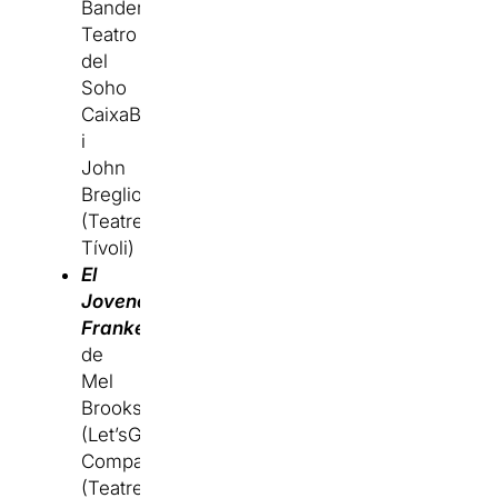
Banderas,
Teatro
del
Soho
CaixaBank
i
John
Breglio)
(Teatre
Tívoli)
El
Jovencito
Frankenstein
de
Mel
Brooks
(Let’sGo
Company)
(Teatre