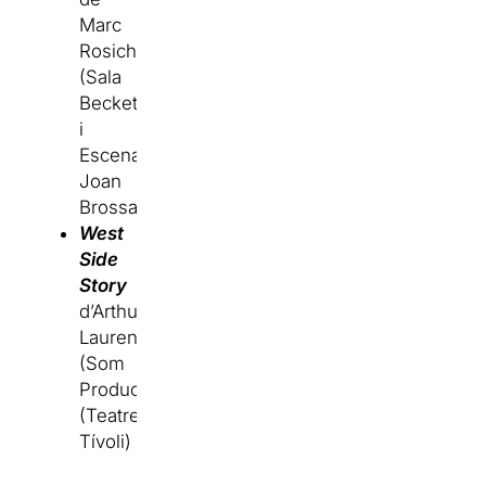
Marc
Rosich
(Sala
Beckett
i
Escenari
Joan
Brossa)
West
Side
Story
d’Arthur
Laurens
(Som
Produce)
(Teatre
Tívoli)