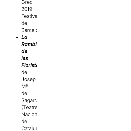
Grec
2019
Festival
de
Barcelona).
La
Rambla
de
les
Floristes
de
Josep
Mª
de
Sagarra
(Teatre
Nacional
de
Catalunya).