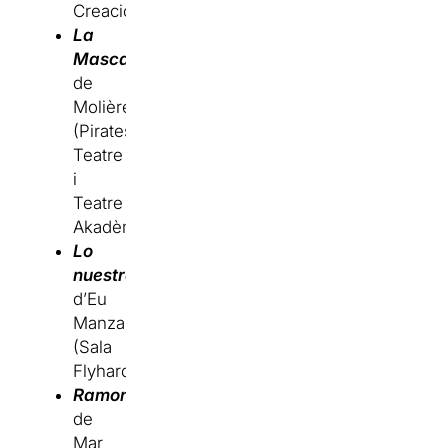
Creacions)
La
Mascarada
de
Molière
(Pirates
Teatre
i
Teatre
Akadèmia)
Lo
nuestro
d’Eu
Manzanares
(Sala
Flyhard)
Ramon
de
Mar