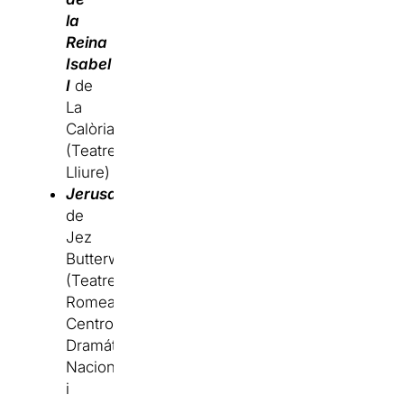
la
Reina
Isabel
I
de
La
Calòria
(Teatre
Lliure)
J
erusalem
de
Jez
Butterworth
(Teatre
Romea,
Centro
Dramático
Nacional
i