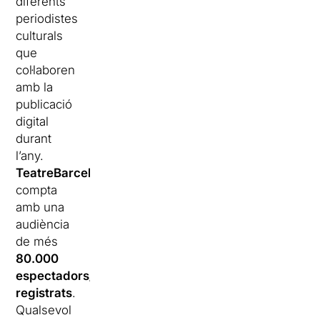
diferents
periodistes
culturals
que
col·laboren
amb la
publicació
digital
durant
l’any.
TeatreBarcelona.com
compta
amb una
audiència
de més
80.000
espectadors/es
registrats
.
Qualsevol