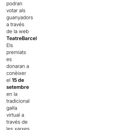
podran
votar als
guanyadors
a través
de la web
TeatreBarcelona.com
.
Els
premiats
es
donaran a
conèixer
el
15 de
setembre
en la
tradicional
gal·la
virtual a
través de
les xarxes