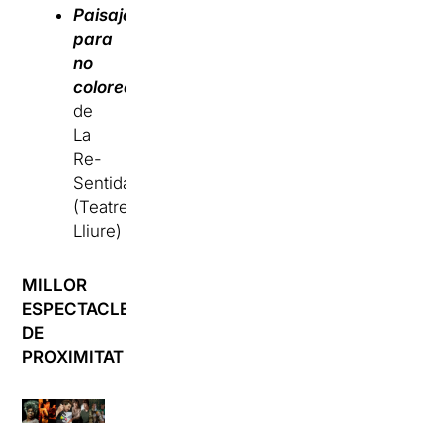
Paisajes
para
no
colorear
de
La
Re-
Sentida
(Teatre
Lliure)
MILLOR
ESPECTACLE
DE
PROXIMITAT