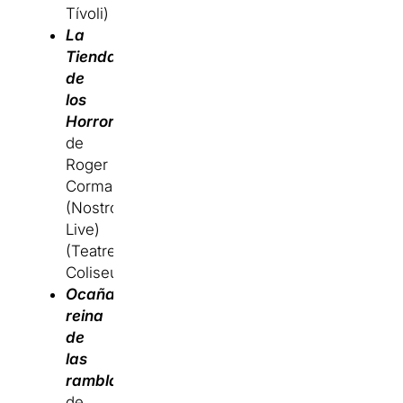
Tívoli)
La
Tienda
de
los
Horrores
de
Roger
Corman
(Nostromo
Live)
(Teatre
Coliseum)
Ocaña,
reina
de
las
ramblas
de