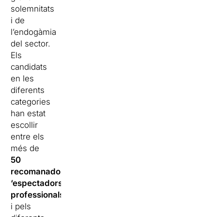
solemnitats
i de
l’endogàmia
del sector.
Els
candidats
en les
diferents
categories
han estat
escollir
entre els
més de
50
recomanadors/es
‘espectadors/es
professionals’
i pels