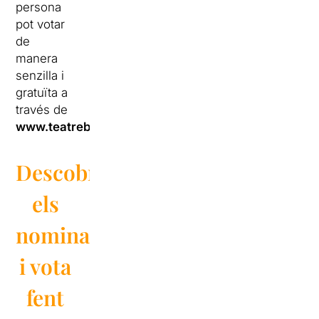
persona
pot votar
de
manera
senzilla i
gratuïta a
través de
www.teatrebarcelona.com
.
Descobreix
els
nominats
i vota
fent