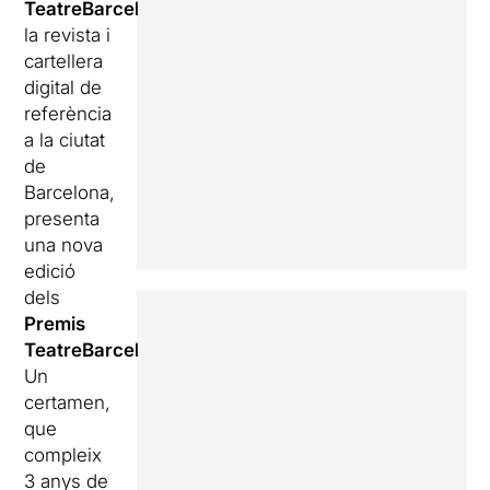
TeatreBarcelona.com
,
la revista i
cartellera
digital de
referència
a la ciutat
de
Barcelona,
presenta
una nova
edició
dels
Premis
TeatreBarcelona
.
Un
certamen,
que
compleix
3 anys de