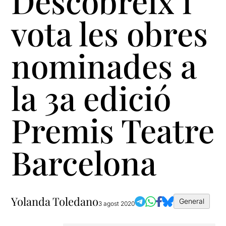
Descobreix i
vota les obres
nominades a
la 3a edició
Premis Teatre
Barcelona
Yolanda Toledano
General
3 agost 2020