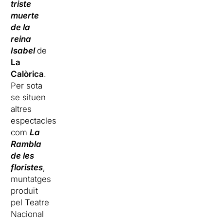
triste
muerte
de la
reina
Isabel
de
La
Calòrica
.
Per sota
se situen
altres
espectacles
com
La
Rambla
de les
floristes
,
muntatges
produït
pel Teatre
Nacional