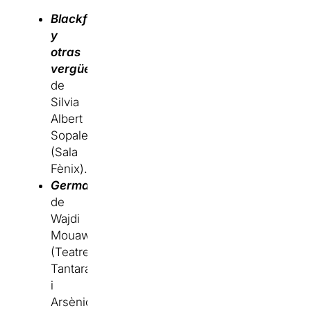
Blackface
y
otras
vergüenzas
de
Silvia
Albert
Sopale
(Sala
Fènix).
Germanes
de
Wajdi
Mouawad
(Teatre
Tantarantana
i
Arsènic