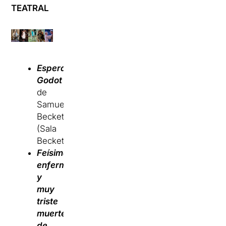
TEATRAL
Esperant
Godot
de
Samuel
Beckett
(Sala
Beckett)
Feísima
enfermedad
y
muy
triste
muerte
de