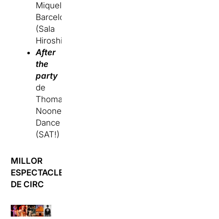
Miquel
Barcelona
(Sala
Hiroshima)
After
the
party
de
Thomas
Noone
Dance
(SAT!)
MILLOR
ESPECTACLE
DE CIRC