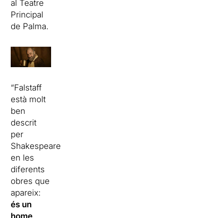
al Teatre
Principal
de Palma.
“Falstaff
està molt
ben
descrit
per
Shakespeare
en les
diferents
obres que
apareix:
és un
home