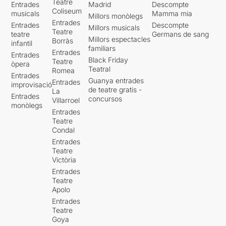
Teatre
Entrades
Madrid
Descompte
Coliseum
musicals
Mamma mia
Millors monòlegs
Entrades
Entrades
Descompte
Millors musicals
Teatre
teatre
Germans de sang
Millors espectacles
Borràs
infantil
familiars
Entrades
Entrades
Black Friday
Teatre
òpera
Teatral
Romea
Entrades
Guanya entrades
Entrades
improvisació
de teatre gratis -
La
Entrades
concursos
Villarroel
monòlegs
Entrades
Teatre
Condal
Entrades
Teatre
Victòria
Entrades
Teatre
Apolo
Entrades
Teatre
Goya