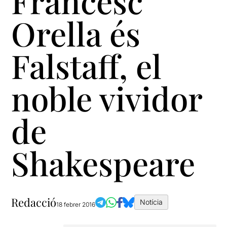
Francesc
Orella és
Falstaff, el
noble vividor
de
Shakespeare
Redacció
Notícia
18 febrer 2016