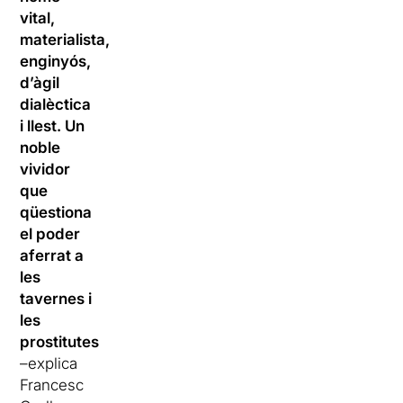
vital,
materialista,
enginyós,
d’àgil
dialèctica
i llest. Un
noble
vividor
que
qüestiona
el poder
aferrat a
les
tavernes i
les
prostitutes
–explica
Francesc