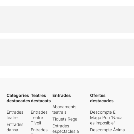
Categories
Teatres
Entrades
Ofertes
destacades
destacats
destacades
Abonaments
Entrades
Entrades
teatrals
Descompte El
teatre
Teatre
Mago Pop 'Nada
Tiquets Regal
Tívoli
es imposible'
Entrades
Entrades
dansa
Entrades
Descompte Ànima
espectacles a