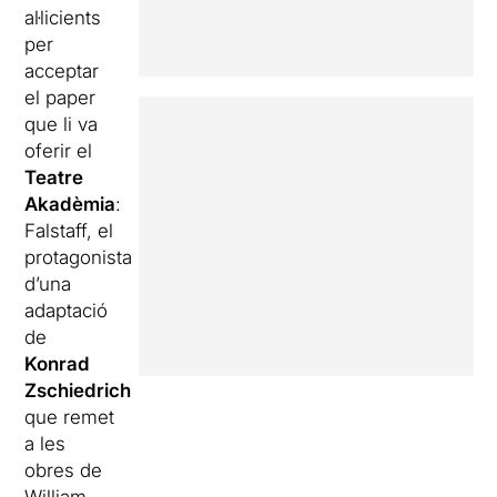
al·licients
per
acceptar
el paper
que li va
oferir el
Teatre
Akadèmia
:
Falstaff, el
protagonista
d’una
adaptació
de
Konrad
Zschiedrich
que remet
a les
obres de