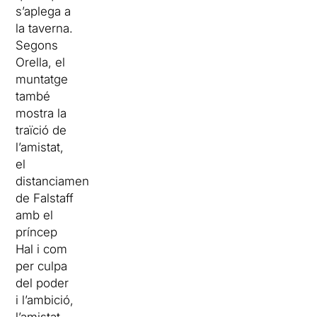
s’aplega a
la taverna.
Segons
Orella, el
muntatge
també
mostra la
traïció de
l’amistat,
el
distanciament
de Falstaff
amb el
príncep
Hal i com
per culpa
del poder
i l’ambició,
l’amistat