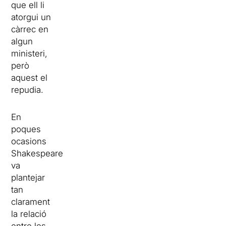
que ell li
atorgui un
càrrec en
algun
ministeri,
però
aquest el
repudia.
En
poques
ocasions
Shakespeare
va
plantejar
tan
clarament
la relació
entre les