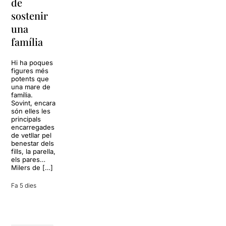
de
Barcelona
replantejar
sostenir
tota una
La música
una
vida
tornarà a
família
omplir la casa
dels Von
Sol, platja,
Trapp.
còctels i un
Hi ha poques
Sonrisas y
resort
figures més
lágrimas, un
paradisíac.
potents que
dels grans
L’escenari
una mare de
clàssics de la
sembla perfecte
família.
història del
per
Sovint, encara
teatre musical,
desconnectar
són elles les
arribarà al
de la rutina,
principals
Teatre Apolo
però una
encarregades
del 17 al […]
conversa
de vetllar pel
inoportuna pot
benestar dels
27 juliol 2026
convertir unes
fills, la parella,
vacances entre
els pares…
amics en una
Milers de […]
revisió completa
de […]
Fa 5 dies
28 juliol 2026