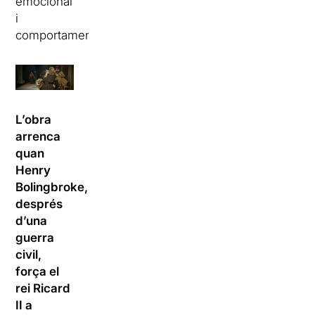
emocional
i
comportament.”
L’obra
arrenca
quan
Henry
Bolingbroke,
després
d’una
guerra
civil,
força el
rei Ricard
II a