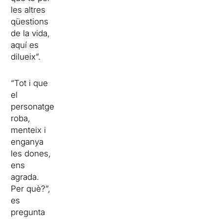
les altres
qüestions
de la vida,
aquí es
dilueix”.
“Tot i que
el
personatge
roba,
menteix i
enganya
les dones,
ens
agrada.
Per què?”,
es
pregunta