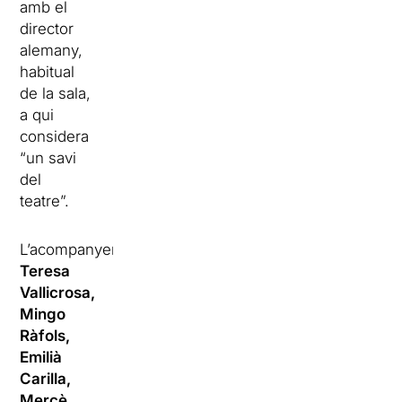
amb el
director
alemany,
habitual
de la sala,
a qui
considera
“un savi
del
teatre”.
L’acompanyen
Teresa
Vallicrosa,
Mingo
Ràfols,
Emilià
Carilla,
Mercè