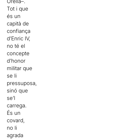
Orella–.
Tot i que
és un
capità de
confiança
d’Enric IV,
no té el
concepte
d’honor
militar que
se li
pressuposa,
sinó que
se’l
carrega.
És un
covard,
no li
agrada