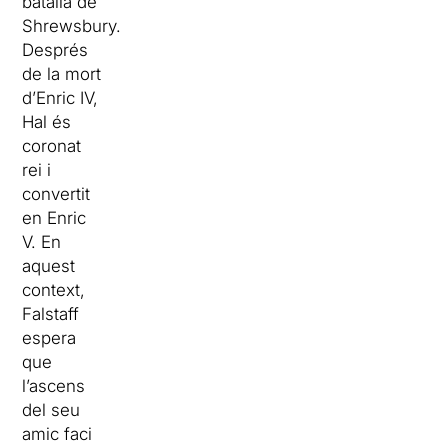
batalla de
Shrewsbury.
Després
de la mort
d’Enric IV,
Hal és
coronat
rei i
convertit
en Enric
V. En
aquest
context,
Falstaff
espera
que
l’ascens
del seu
amic faci