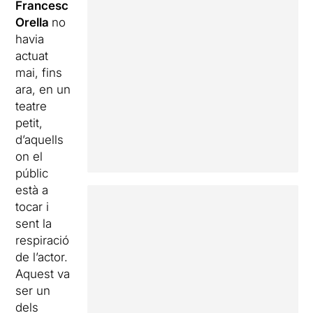
Francesc
Orella
no
havia
actuat
mai, fins
ara, en un
teatre
petit,
d’aquells
on el
públic
està a
tocar i
sent la
respiració
de l’actor.
Aquest va
ser un
dels