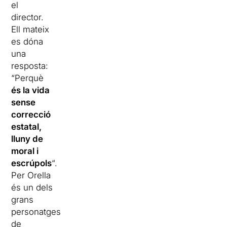
el
director.
Ell mateix
es dóna
una
resposta:
“Perquè
és la vida
sense
correcció
estatal,
lluny de
moral i
escrúpols
“.
Per Orella
és un dels
grans
personatges
de