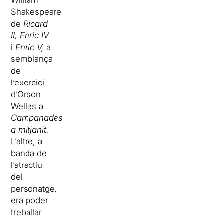
William
Shakespeare
de
Ricard
II, Enric IV
i
Enric V,
a
semblança
de
l’exercici
d’Orson
Welles a
Campanades
a mitjanit.
L’altre, a
banda de
l’atractiu
del
personatge,
era poder
treballar