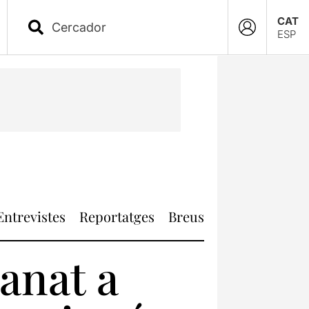
CAT
ESP
Entrevistes
Reportatges
Breus
anat a