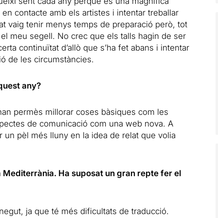
ueixi sent cada any perquè és una magnífica
en contacte amb els artistes i intentar treballar
sat vaig tenir menys temps de preparació però, tot
mb el meu segell. No crec que els talls hagin de ser
rta continuïtat d’allò que s’ha fet abans i intentar
ció de les circumstàncies.
quest any?
 han permès millorar coses bàsiques com les
 aspectes de comunicació com una web nova. A
r un pèl més lluny en la idea de relat que volia
a Mediterrània. Ha suposat un gran repte fer el
gut, ja que té més dificultats de traducció.