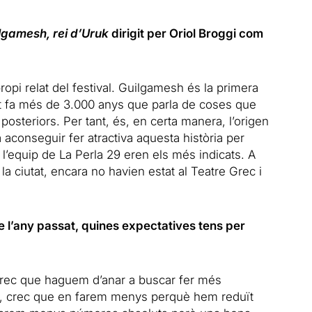
lgamesh, rei d’Uruk
dirigit per Oriol Broggi com
ropi relat del festival. Guilgamesh és la primera
rit fa més de 3.000 anys que parla de coses que
s posteriors. Per tant, és, en certa manera, l’origen
ia aconseguir fer atractiva aquesta història per
, l’equip de La Perla 29 eren els més indicats. A
a la ciutat, encara no havien estat al Teatre Grec i
 l’any passat, quines expectatives tens per
 crec que haguem d’anar a buscar fer més
t, crec que en farem menys perquè hem reduït