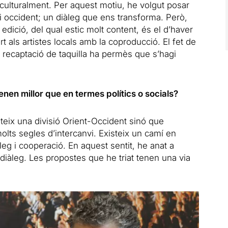
ulturalment. Per aquest motiu, he volgut posar
 i occident; un diàleg que ens transforma. Però,
 edició, del qual estic molt content, és el d’haver
 als artistes locals amb la coproducció. El fet de
 recaptació de taquilla ha permès que s’hagi
enen millor que en termes polítics o socials?
steix una divisió Orient-Occident sinó que
molts segles d’intercanvi. Existeix un camí en
eg i cooperació. En aquest sentit, he anat a
iàleg. Les propostes que he triat tenen una via