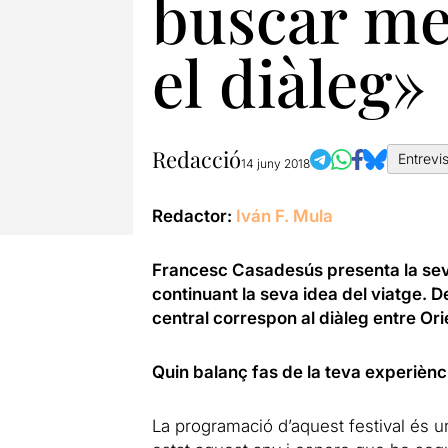
buscar me
el diàleg»
Redacció
Entrevi
14 juny 2018
Redactor:
Iván F. Mula
Francesc Casadesús presenta la seva
continuant la seva idea del viatge. 
central correspon al diàleg entre Ori
Quin balanç fas de la teva experiènci
La programació d’aquest festival és un