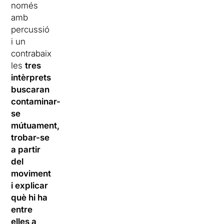
només
amb
percussió
i un
contrabaix
les
tres
intèrprets
buscaran
contaminar-
se
mútuament,
trobar-se
a partir
del
moviment
i explicar
què hi ha
entre
elles a