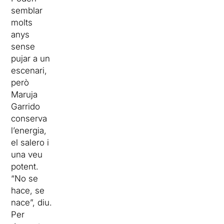
semblar
molts
anys
sense
pujar a un
escenari,
però
Maruja
Garrido
conserva
l’energia,
el salero i
una veu
potent.
“No se
hace, se
nace”, diu.
Per