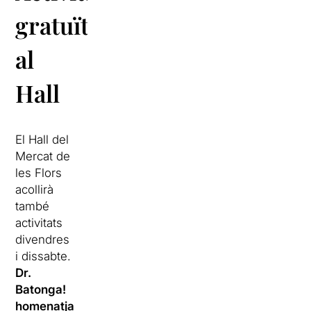
gratuïtes
al
Hall
El Hall del
Mercat de
les Flors
acollirà
també
activitats
divendres
i dissabte.
Dr.
Batonga!
homenatja