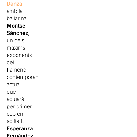
Danza
,
amb la
ballarina
Montse
Sánchez
,
un dels
màxims
exponents
del
flamenc
contemporani
actual i
que
actuarà
per primer
cop en
solitari.
Esperanza
Fernández