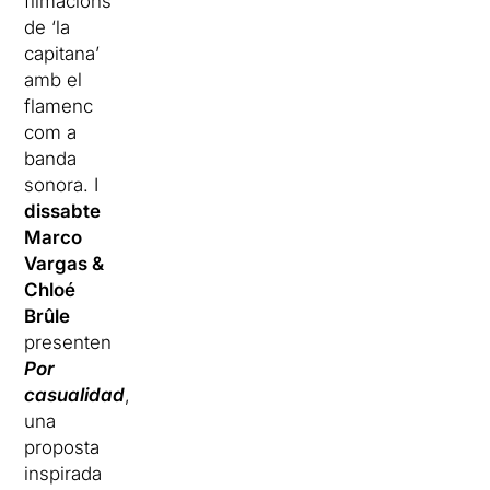
filmacions
de ‘la
capitana’
amb el
flamenc
com a
banda
sonora. I
dissabte
Marco
Vargas &
Chloé
Brûle
presenten
Por
casualidad
,
una
proposta
inspirada