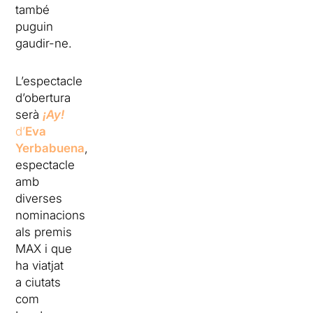
també
puguin
gaudir-ne.
L’espectacle
d’obertura
serà
¡Ay!
d’
Eva
Yerbabuena
,
espectacle
amb
diverses
nominacions
als premis
MAX i que
ha viatjat
a ciutats
com