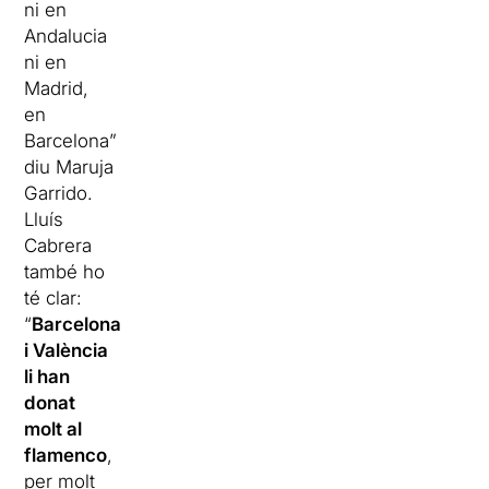
ni en
Andalucia
ni en
Madrid,
en
Barcelona”
diu Maruja
Garrido.
Lluís
Cabrera
també ho
té clar:
“
Barcelona
i València
li han
donat
molt al
flamenco
,
per molt