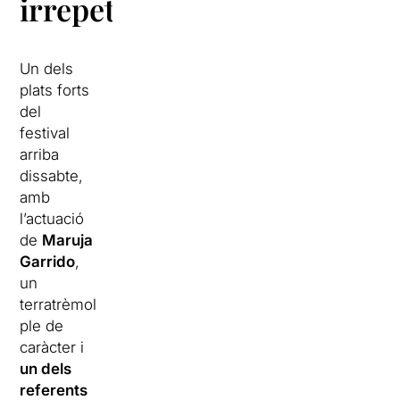
irrepetibles
Un dels
plats forts
del
festival
arriba
dissabte,
amb
l’actuació
de
Maruja
Garrido
,
un
terratrèmol
ple de
caràcter i
un dels
referents