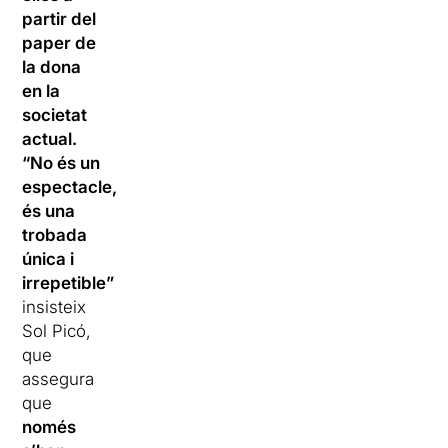
partir del
paper de
la dona
en la
societat
actual.
“No és un
espectacle,
és una
trobada
única i
irrepetible”
insisteix
Sol Picó,
que
assegura
que
només