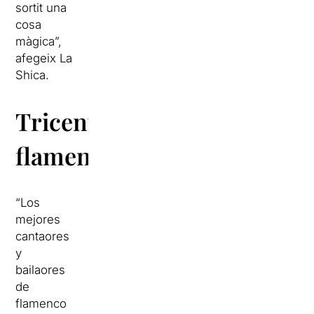
sortit una
cosa
màgica”,
afegeix La
Shica.
Tricentenari
flamenco
“Los
mejores
cantaores
y
bailaores
de
flamenco