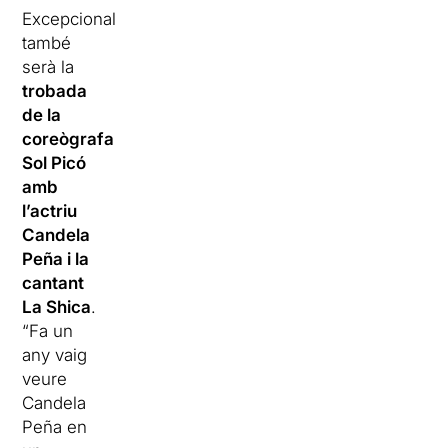
Excepcional
també
serà la
trobada
de la
coreògrafa
Sol Picó
amb
l’actriu
Candela
Peña i la
cantant
La Shica
.
“Fa un
any vaig
veure
Candela
Peña en