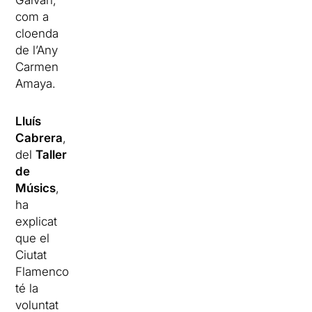
Galván,
com a
cloenda
de l’Any
Carmen
Amaya.
Lluís
Cabrera
,
del
Taller
de
Músics
,
ha
explicat
que el
Ciutat
Flamenco
té la
voluntat