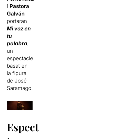
i
Pastora
Galván
portaran
Mi voz en
tu
palabra
,
un
espectacle
basat en
la figura
de José
Saramago.
Espectacles