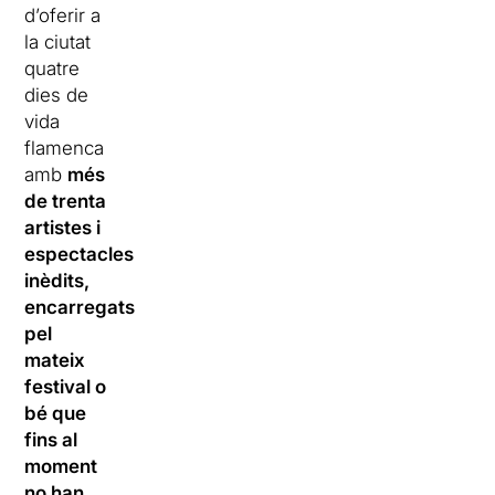
d’oferir a
la ciutat
quatre
dies de
vida
flamenca
amb
més
de trenta
artistes i
espectacles
inèdits,
encarregats
pel
mateix
festival o
bé que
fins al
moment
no han