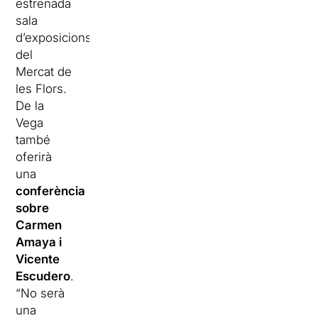
estrenada
sala
d’exposicions
del
Mercat de
les Flors.
De la
Vega
també
oferirà
una
conferència
sobre
Carmen
Amaya i
Vicente
Escudero
.
“No serà
una