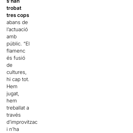
s’han
trobat
tres cops
abans de
l’actuació
amb
públic. “El
flamenc
és fusió
de
cultures,
hi cap tot.
Hem
jugat,
hem
treballat a
través
d’improvitzacions
i n’ha