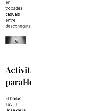
en
trobades
casuals
entre
desconeguts.
Activitats
paral·leles
El bailaor
sevillà
José de la