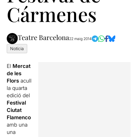
Cármenes
Teatre Barcelona
22 maig 2014
Notícia
El
Mercat
de les
Flors
acull
la quarta
edició del
Festival
Ciutat
Flamenco
amb una
una