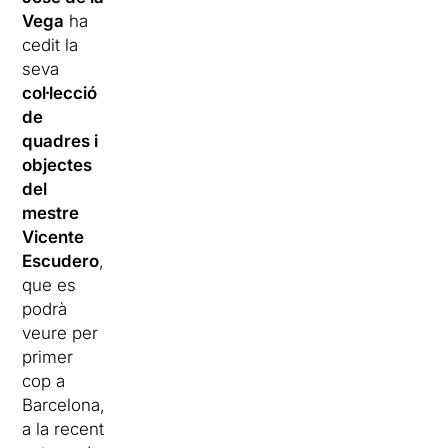
Vega
ha
cedit la
seva
col·lecció
de
quadres i
objectes
del
mestre
Vicente
Escudero
,
que es
podrà
veure per
primer
cop a
Barcelona,
a la recent