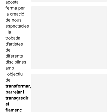
aposta
ferma per
la creació
de nous
espectacles
i la
trobada
d’artistes
de
diferents
disciplines
amb
l’objectiu
de
transformar,
barrejar i
transgredir
el
flamenc