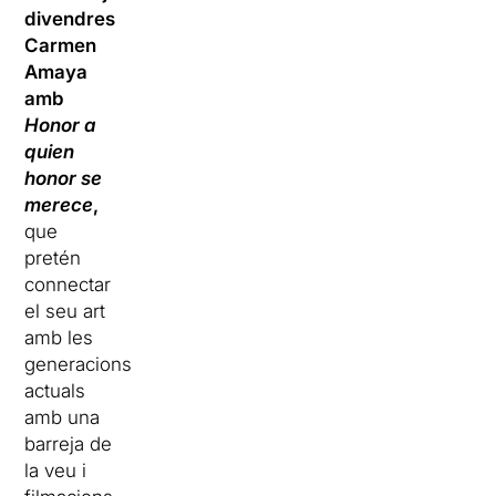
divendres
Carmen
Amaya
amb
Honor a
quien
honor se
merece
,
que
pretén
connectar
el seu art
amb les
generacions
actuals
amb una
barreja de
la veu i