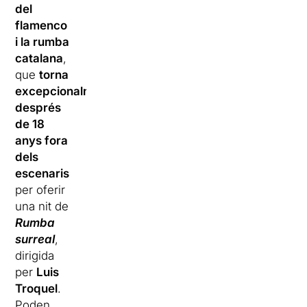
del
flamenco
i la rumba
catalana
,
que
torna
excepcionalment
després
de 18
anys fora
dels
escenaris
per oferir
una nit de
Rumba
surreal
,
dirigida
per
Luis
Troquel
.
Poden