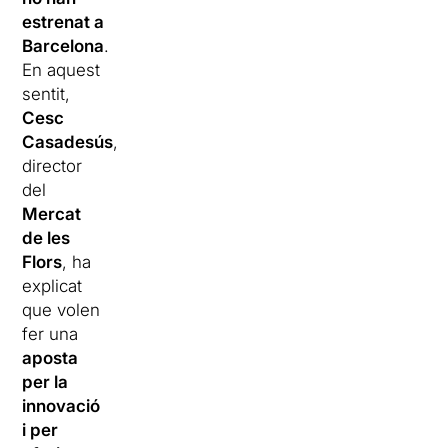
estrenat a
Barcelona
.
En aquest
sentit,
Cesc
Casadesús
,
director
del
Mercat
de les
Flors
, ha
explicat
que volen
fer una
aposta
per la
innovació
i per