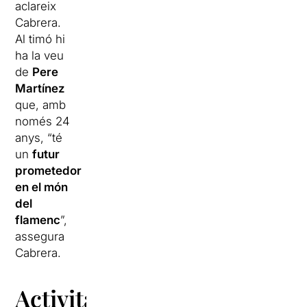
aclareix
Cabrera.
Al timó hi
ha la veu
de
Pere
Martínez
que, amb
només 24
anys, “té
un
futur
prometedor
en el món
del
flamenc
”,
assegura
Cabrera.
Activitats