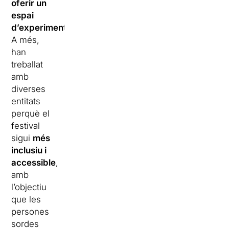
oferir un
espai
d’experimentació
.
A més,
han
treballat
amb
diverses
entitats
perquè el
festival
sigui
més
inclusiu i
accessible
,
amb
l’objectiu
que les
persones
sordes