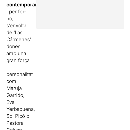
contemporani
.
I per fer-
ho,
s’envolta
de ‘Las
Cármenes’,
dones
amb una
gran força
i
personalitat
com
Maruja
Garrido,
Eva
Yerbabuena,
Sol Picó o
Pastora