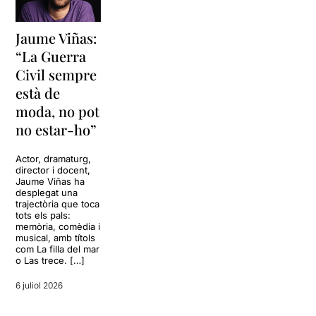
Jaume Viñas:
“La Guerra
Civil sempre
està de
moda, no pot
no estar-ho”
Actor, dramaturg,
director i docent,
Jaume Viñas ha
desplegat una
trajectòria que toca
tots els pals:
memòria, comèdia i
musical, amb títols
com La filla del mar
o Las trece. […]
6 juliol 2026