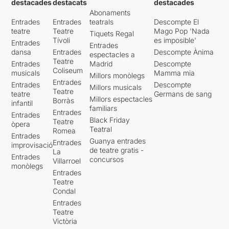
destacades
destacats
destacades
Abonaments
Entrades
Entrades
teatrals
Descompte El
teatre
Teatre
Mago Pop 'Nada
Tiquets Regal
Tívoli
es imposible'
Entrades
Entrades
dansa
Entrades
Descompte Ànima
espectacles a
Teatre
Entrades
Madrid
Descompte
Coliseum
musicals
Mamma mia
Millors monòlegs
Entrades
Entrades
Descompte
Millors musicals
Teatre
teatre
Germans de sang
Millors espectacles
Borràs
infantil
familiars
Entrades
Entrades
Black Friday
Teatre
òpera
Teatral
Romea
Entrades
Guanya entrades
Entrades
improvisació
de teatre gratis -
La
Entrades
concursos
Villarroel
monòlegs
Entrades
Teatre
Condal
Entrades
Teatre
Victòria