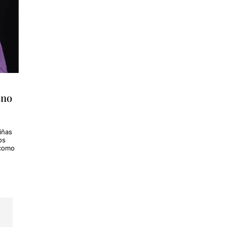
 no
iñas
os
 como