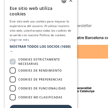
×
Política de privacidad
Ese sitio web utiliza
CATALAN
Política de Cookies
cookies
Condiciones de uso
SPANISH
Este sitio web usa cookies para mejorar la
Comunicaciones comerciales y Newsletter
experiencia del usuario. Al utilizar nuestro
sitio web, usted acepta todas las cookies de
Anuncia’t
acuerdo con nuestra Política de cookies.
Quiero recibir la newsletter de Teatre Barcelona
Llegir-ne més
MOSTRAR TODOS LOS SOCIOS
(1650)
→
COOKIES ESTRICTAMENTE
NECESARIAS
COOKIES DE RENDIMIENTO
COOKIES DE PREFERENCIAS
Con el apoyo de
COOKIES DE FUNCIONALIDAD
COOKIES NO CLASIFICADAS
Medio de comunicación asociado a