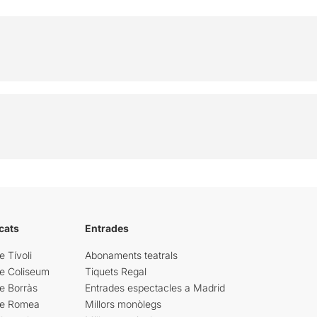
cats
Entrades
e Tívoli
Abonaments teatrals
re Coliseum
Tiquets Regal
e Borràs
Entrades espectacles a Madrid
re Romea
Millors monòlegs