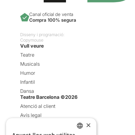
Canal oficial de venta
Compra 100% segura
Disseny i programació:
Copymouse
Vull veure
Teatre
Musicals
Humor
Infantil
Dansa
Teatre Barcelona ©2026
Atenció al client
Avís legal
×
Política de privacitat
Política de cookies