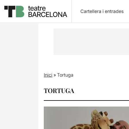
Cartellera i entrades
Inici
»
Tortuga
TORTUGA