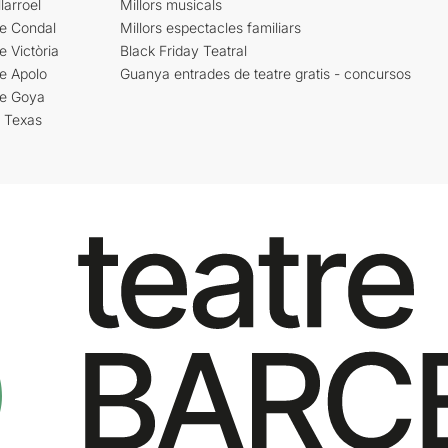
larroel
Millors musicals
re Condal
Millors espectacles familiars
e Victòria
Black Friday Teatral
e Apolo
Guanya entrades de teatre gratis - concursos
re Goya
i Texas