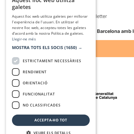
Aquest lloc web utilitza
CATALAN
galetes
Condicions d’ús
SPANISH
Comunicacions comercials i Newsletter
Aquest lloc web utilitza galetes per millorar
l'experiència de l'usuari. En utilitzar el
Anuncia’t
nostre lloc web, accepteu totes les galetes
Vull rebre la newsletter de Teatre Barcelona amb 
d’acord amb la nostra Política de galetes.
Llegir-ne més
MOSTRA TOTS ELS SOCIS
(1650) →
ESTRICTAMENT NECESSÀRIES
RENDIMENT
ORIENTACIÓ
Amb el suport de
FUNCIONALITAT
NO CLASSIFICADES
Mitjà de comunicació associat a
ACCEPTA-HO TOT
VEURE ELS DETALLS