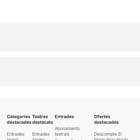
Categories
Teatres
Entrades
Ofertes
destacades
destacats
destacades
Abonaments
Entrades
Entrades
teatrals
Descompte El
teatre
Teatre
Mago Pop 'Nada