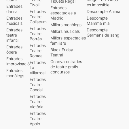
Tiquets Regal
Tívoli
es imposible'
Entrades
Entrades
dansa
Entrades
Descompte Ànima
espectacles a
Teatre
Entrades
Madrid
Descompte
Coliseum
musicals
Mamma mia
Millors monòlegs
Entrades
Entrades
Descompte
Millors musicals
Teatre
teatre
Germans de sang
Millors espectacles
Borràs
infantil
familiars
Entrades
Entrades
Black Friday
Teatre
òpera
Teatral
Romea
Entrades
Guanya entrades
Entrades
improvisació
de teatre gratis -
La
Entrades
concursos
Villarroel
monòlegs
Entrades
Teatre
Condal
Entrades
Teatre
Victòria
Entrades
Teatre
Apolo