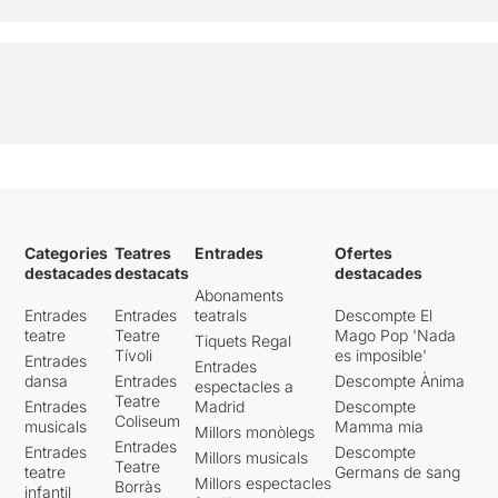
Categories
Teatres
Entrades
Ofertes
destacades
destacats
destacades
Abonaments
Entrades
Entrades
teatrals
Descompte El
teatre
Teatre
Mago Pop 'Nada
Tiquets Regal
Tívoli
es imposible'
Entrades
Entrades
dansa
Entrades
Descompte Ànima
espectacles a
Teatre
Entrades
Madrid
Descompte
Coliseum
musicals
Mamma mia
Millors monòlegs
Entrades
Entrades
Descompte
Millors musicals
Teatre
teatre
Germans de sang
Millors espectacles
Borràs
infantil