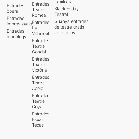
familiars
Entrades
Entrades
Black Friday
Teatre
òpera
Teatral
Romea
Entrades
Guanya entrades
Entrades
improvisació
de teatre gratis -
La
Entrades
concursos
Villarroel
monòlegs
Entrades
Teatre
Condal
Entrades
Teatre
Victòria
Entrades
Teatre
Apolo
Entrades
Teatre
Goya
Entrades
Espai
Texas