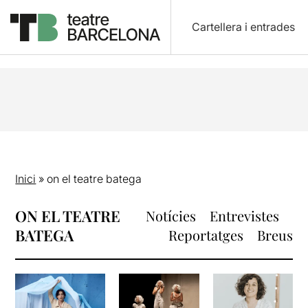
Cartellera i entrades
Inici
»
on el teatre batega
ON EL TEATRE
Notícies
Entrevistes
BATEGA
Reportatges
Breus