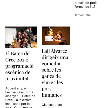
espais de petit
format de […]
11 març 2026
Lali Álvarez
El Batec del
dirigeix una
Grec 2024:
comèdia
programació
sobre les
escènica de
ganes de
proximitat
viure i les
pors
Aquest any, el
Festival Grec torna
humanes
albergar El Batec del
Grec. La iniciativa,
impulsada per la
Clarissa o set
xarxa On el teatre