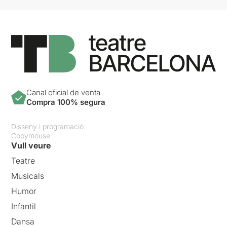
Canal oficial de venta
Compra 100% segura
Disseny i programació:
Copymouse
Vull veure
Teatre
Musicals
Humor
Infantil
Dansa