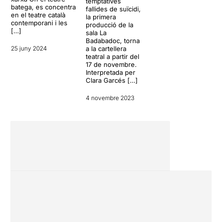
temptatives
batega, es concentra
fallides de suïcidi,
en el teatre català
la primera
contemporani i les
producció de la
[…]
sala La
Badabadoc, torna
25 juny 2024
a la cartellera
teatral a partir del
17 de novembre.
Interpretada per
Clara Garcés […]
4 novembre 2023