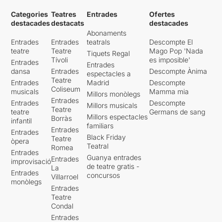
Categories
Teatres
Entrades
Ofertes
destacades
destacats
destacades
Abonaments
Entrades
Entrades
teatrals
Descompte El
teatre
Teatre
Mago Pop 'Nada
Tiquets Regal
Tívoli
es imposible'
Entrades
Entrades
dansa
Entrades
Descompte Ànima
espectacles a
Teatre
Entrades
Madrid
Descompte
Coliseum
musicals
Mamma mia
Millors monòlegs
Entrades
Entrades
Descompte
Millors musicals
Teatre
teatre
Germans de sang
Millors espectacles
Borràs
infantil
familiars
Entrades
Entrades
Black Friday
Teatre
òpera
Teatral
Romea
Entrades
Guanya entrades
Entrades
improvisació
de teatre gratis -
La
Entrades
concursos
Villarroel
monòlegs
Entrades
Teatre
Condal
Entrades