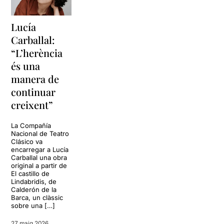
Lucía
Carballal:
“L’herència
és una
manera de
continuar
creixent”
La Compañía
Nacional de Teatro
Clásico va
encarregar a Lucía
Carballal una obra
original a partir de
El castillo de
Lindabridis, de
Calderón de la
Barca, un clàssic
sobre una […]
27 maig 2026