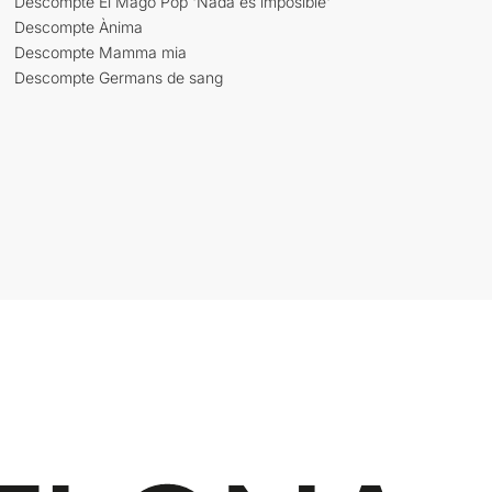
Descompte El Mago Pop 'Nada es imposible'
Descompte Ànima
Descompte Mamma mia
Descompte Germans de sang