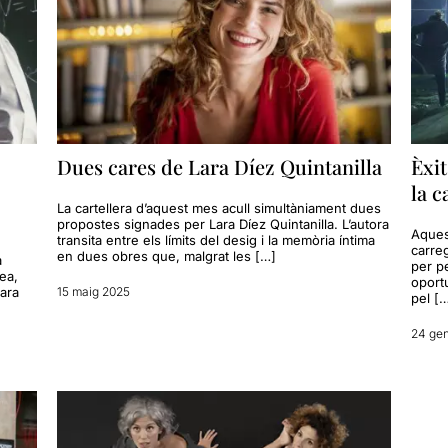
Dues cares de Lara Díez Quintanilla
Èxit
la c
La cartellera d’aquest mes acull simultàniament dues
propostes signades per Lara Díez Quintanilla. L’autora
Aques
transita entre els límits del desig i la memòria íntima
carreg
en dues obres que, malgrat les […]
a
per pe
ea,
oport
lara
15 maig 2025
pel [
24 ge