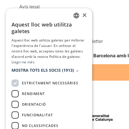
Avís legal
×
Política de privacitat
Política de cookies
Aquest lloc web utilitza
CATALAN
galetes
Condicions d’ús
SPANISH
Aquest lloc web utilitza galetes per millorar
Comunicacions comercials i Newsletter
l'experiència de l'usuari. En utilitzar el
Anuncia’t
nostre lloc web, accepteu totes les galetes
Vull rebre la newsletter de Teatre Barcelona amb 
d’acord amb la nostra Política de galetes.
Llegir-ne més
MOSTRA TOTS ELS SOCIS
(1913) →
ESTRICTAMENT NECESSÀRIES
RENDIMENT
ORIENTACIÓ
Amb el suport de
FUNCIONALITAT
NO CLASSIFICADES