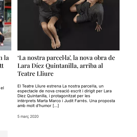
n la
‘La nostra parcel·la’, la nova obra de
tt
Lara Díez Quintanilla, arriba al
Teatre Lliure
El Teatre Lliure estrena La nostra parcel·la, un
 el
espectacle de nova creació escrit i dirigit per Lara
Díez Quintanilla, i protagonitzat per les
intèrprets Marta Marco i Judit Farrés. Una proposta
amb molt d’humor […]
5 març 2020