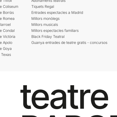
e Tívoli
Abonaments teatrals
re Coliseum
Tiquets Regal
e Borràs
Entrades espectacles a Madrid
re Romea
Millors monòlegs
larroel
Millors musicals
re Condal
Millors espectacles familiars
e Victòria
Black Friday Teatral
e Apolo
Guanya entrades de teatre gratis - concursos
re Goya
i Texas