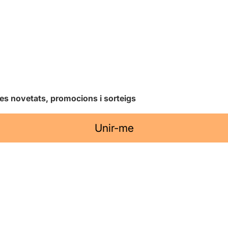
les novetats, promocions i sorteigs
Unir-me