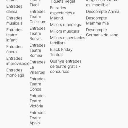
Tiquets Regal
Tívoli
es imposible'
Entrades
Entrades
dansa
Entrades
Descompte Ànima
espectacles a
Teatre
Entrades
Madrid
Descompte
Coliseum
musicals
Mamma mia
Millors monòlegs
Entrades
Entrades
Descompte
Millors musicals
Teatre
teatre
Germans de sang
Millors espectacles
Borràs
infantil
familiars
Entrades
Entrades
Black Friday
Teatre
òpera
Teatral
Romea
Entrades
Guanya entrades
Entrades
improvisació
de teatre gratis -
La
Entrades
concursos
Villarroel
monòlegs
Entrades
Teatre
Condal
Entrades
Teatre
Victòria
Entrades
Teatre
Apolo