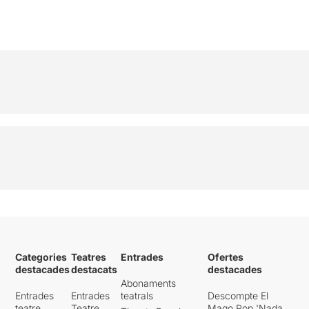
Categories
Teatres
Entrades
Ofertes
destacades
destacats
destacades
Abonaments
Entrades
Entrades
teatrals
Descompte El
teatre
Teatre
Mago Pop 'Nada