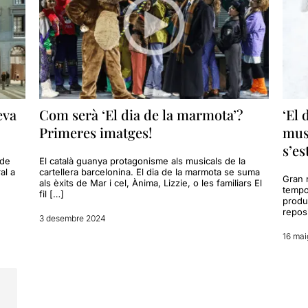
eva
Com serà ‘El dia de la marmota’?
‘El 
Primeres imatges!
musi
s’es
 de
El català guanya protagonisme als musicals de la
al a
cartellera barcelonina. El dia de la marmota se suma
Gran n
als èxits de Mar i cel, Ànima, Lizzie, o les familiars El
tempo
fil […]
produ
repos
3 desembre 2024
16 mai