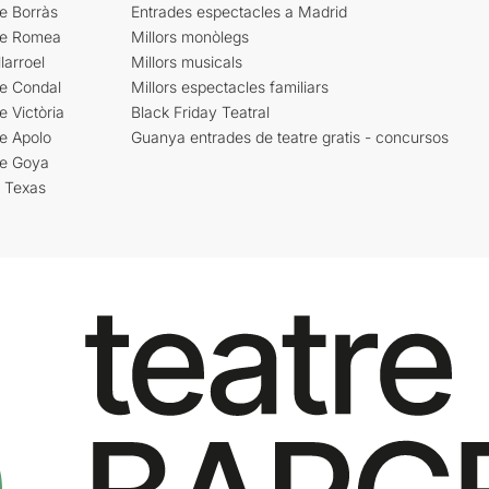
e Borràs
Entrades espectacles a Madrid
re Romea
Millors monòlegs
larroel
Millors musicals
re Condal
Millors espectacles familiars
e Victòria
Black Friday Teatral
e Apolo
Guanya entrades de teatre gratis - concursos
re Goya
i Texas