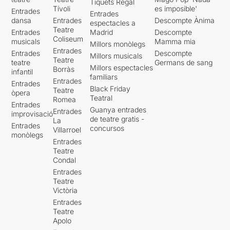
Tiquets Regal
Tívoli
es imposible'
Entrades
Entrades
dansa
Entrades
Descompte Ànima
espectacles a
Teatre
Entrades
Madrid
Descompte
Coliseum
musicals
Mamma mia
Millors monòlegs
Entrades
Entrades
Descompte
Millors musicals
Teatre
teatre
Germans de sang
Millors espectacles
Borràs
infantil
familiars
Entrades
Entrades
Black Friday
Teatre
òpera
Teatral
Romea
Entrades
Guanya entrades
Entrades
improvisació
de teatre gratis -
La
Entrades
concursos
Villarroel
monòlegs
Entrades
Teatre
Condal
Entrades
Teatre
Victòria
Entrades
Teatre
Apolo