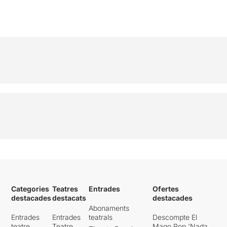
Categories
Teatres
Entrades
Ofertes
destacades
destacats
destacades
Abonaments
Entrades
Entrades
teatrals
Descompte El
teatre
Teatre
Mago Pop 'Nada