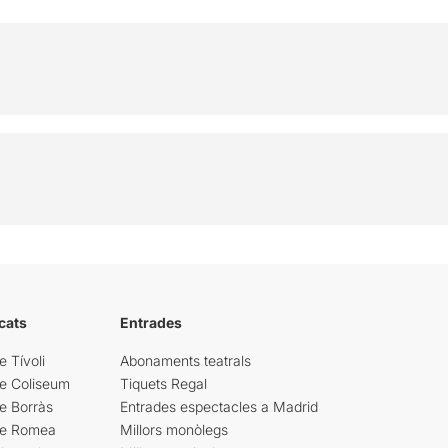
cats
Entrades
e Tívoli
Abonaments teatrals
re Coliseum
Tiquets Regal
e Borràs
Entrades espectacles a Madrid
re Romea
Millors monòlegs