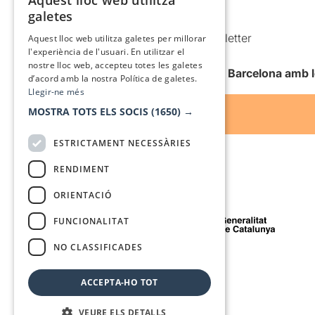
Aquest lloc web utilitza
CATALAN
galetes
Condicions d’ús
SPANISH
Comunicacions comercials i Newsletter
Aquest lloc web utilitza galetes per millorar
l'experiència de l'usuari. En utilitzar el
Anuncia’t
nostre lloc web, accepteu totes les galetes
Vull rebre la newsletter de Teatre Barcelona amb 
d’acord amb la nostra Política de galetes.
Llegir-ne més
MOSTRA TOTS ELS SOCIS
(1650) →
ESTRICTAMENT NECESSÀRIES
RENDIMENT
ORIENTACIÓ
Amb el suport de
FUNCIONALITAT
NO CLASSIFICADES
Mitjà de comunicació associat a
ACCEPTA-HO TOT
VEURE ELS DETALLS