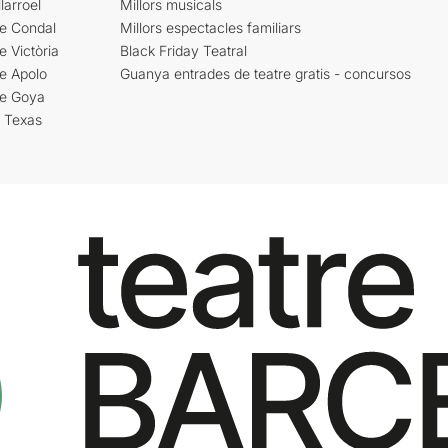
larroel
Millors musicals
re Condal
Millors espectacles familiars
e Victòria
Black Friday Teatral
e Apolo
Guanya entrades de teatre gratis - concursos
re Goya
i Texas