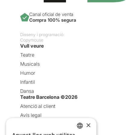
Canal oficial de venta
Compra 100% segura
Disseny i programació:
Copymouse
Vull veure
Teatre
Musicals
Humor
Infantil
Dansa
Teatre Barcelona ©2026
Atenció al client
Avís legal
×
Política de privacitat
Política de cookies